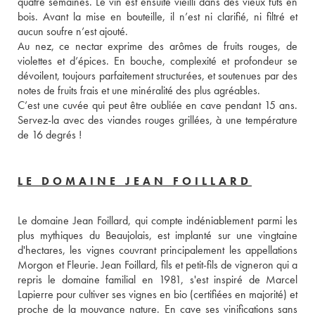
quatre semaines. Le vin est ensuite vieilli dans des vieux fûts en 
bois. Avant la mise en bouteille, il n’est ni clarifié, ni filtré et 
aucun soufre n’est ajouté. 
Au nez, ce nectar exprime des arômes de fruits rouges, de 
violettes et d’épices. En bouche, complexité et profondeur se 
dévoilent, toujours parfaitement structurées, et soutenues par des 
notes de fruits frais et une minéralité des plus agréables. 
C’est une cuvée qui peut être oubliée en cave pendant 15 ans. 
Servez-la avec des viandes rouges grillées, à une température 
de 16 degrés ! 
LE DOMAINE JEAN FOILLARD
Le domaine Jean Foillard, qui compte indéniablement parmi les 
plus mythiques du Beaujolais, est implanté sur une vingtaine 
d'hectares, les vignes couvrant principalement les appellations 
Morgon et Fleurie. Jean Foillard, fils et petit-fils de vigneron qui a 
repris le domaine familial en 1981, s'est inspiré de Marcel 
Lapierre pour cultiver ses vignes en bio (certifiées en majorité) et 
proche de la mouvance nature. En cave ses vinifications sans 