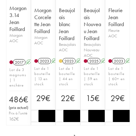
Morgon
Morgon
Beaujol
Beaujol
Fleurie
3.14
Corcele
ais
ais
Jean
Jean
tte Jean
blanc
Nouvea
Foillard
Foillard
Foillard
Jean
u Jean
Fleurie
Morgon
AOC
Morgon
Foillard
Foillard
AOC
AOC
Beaujolais
Beaujolais
AOC
Nouveau
AOC
2023
A
K
2023
A
2025
A
K
2023
A
2017
A
K
Lot de 1
Lot de 1
Lot de 1
Lot de 1
Lot de 3
bouteille
bouteille
bouteille
bouteille
magnums
| 13 en
| 44 en
| 59 en
| 60+ en
| 1
stock
stock
stock
stock
enchère
29
€
22
€
15
€
29
€
486
€
(
prix actuel
)
Prix à l'unité
162
€