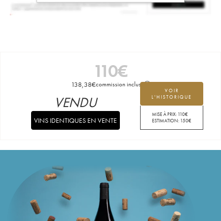
110
€
138,38
€
commission incluse
VOIR
VENDU
L'HISTORIQUE
MISE À PRIX:
110
€
VINS IDENTIQUES EN VENTE
ESTIMATION:
150
€