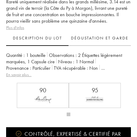
Rareté uniquement réalisée dans les grands millésime, 3.14 est un
grand vin de terroir (la Côte du Py à Morgon), livrant une pureté
de fruit et une concentration en bouche impressionnantes. Il
pourra vieillir sans problème une quinzaine d'années.
Plus d'infos
DESCRIPTION DU LOT
DÉGUSTATION ET GARDE
Quantité :
1 bouteille
Observations :
2 Étiquettes légèrement
marquées
,
1 Capsule cire
Niveau :
1
Normal
Provenance :
particulier
TVA récupérable :
non
Région :
Beaujolais
Appellation :
Morgon
En savoir plus...
Propriétaire :
Jean Foillard
90
95
CONTRÔLÉ, EXPERTISÉ & CERTIFIÉ PAR