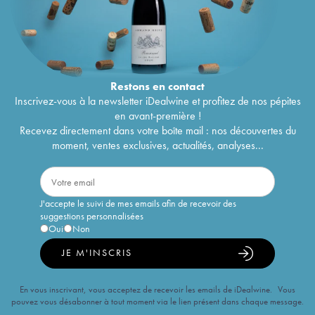
Restons en
contact
Inscrivez-vous à la newsletter iDealwine et profitez de nos pépites
en avant-première !
Recevez directement dans votre boîte mail : nos découvertes du
moment, ventes exclusives, actualités, analyses...
J'accepte le suivi de mes emails afin de recevoir des
suggestions personnalisées
Oui
Non
JE M'INSCRIS
En vous inscrivant, vous acceptez de recevoir les emails de iDealwine. Vous
pouvez vous désabonner à tout moment via le lien présent dans chaque message.