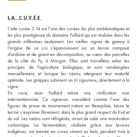
LA CUVÉE
Cette cuvée 3.14 est l’une des cuvées les plus emblématiques et 
les plus prestigieuse du domaine Foillard qui est réalisée dans les 
grands millésimes seulement. Les vieilles vignes de gamay à 
l’origine de ce cru s’épanouissent sur un terroir composé 
d’ardoise et de granit en décomposition, au cœur des parcelles 
de la côte du Py, à Morgon. Elles sont travaillées selon les 
principes de l’agriculture biologique, et sont vendangées 
manuellement, et lorsque les raisins atteignent leur maturité 
optimale. Les grappes subissent un tri rigoureux, directement à la 
vigne. 
En cave, Jean Foillard mène une vinification non 
interventionniste. Ce vigneron, considéré comme l’une des 
figures de proue du mouvement nature en Beaujolais, laisse le 
terroir s’exprimer librement, dans le plus grand respect du fruit et 
du sol. Les raisins sont réfrigérés, avant de subir une macération 
carbonique. La fermentation, réalisée grâce aux levures 
indigènes, est menée en cuves ciment ou bois, pendant trois à 