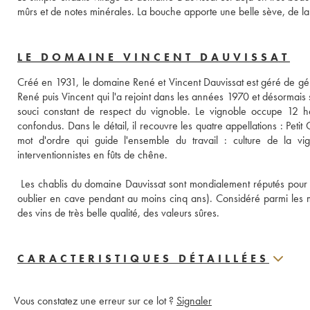
mûrs et de notes minérales. La bouche apporte une belle sève, de la 
LE DOMAINE VINCENT DAUVISSAT
Créé en 1931, le domaine René et Vincent Dauvissat est géré de géné
René puis Vincent qui l'a rejoint dans les années 1970 et désormais s
souci constant de respect du vignoble. Le vignoble occupe 12 he
confondus. Dans le détail, il recouvre les quatre appellations : Petit 
mot d'ordre qui guide l'ensemble du travail : culture de la vi
interventionnistes en fûts de chêne. 
 Les chablis du domaine Dauvissat sont mondialement réputés pour leu
oublier en cave pendant au moins cinq ans). Considéré parmi les me
des vins de très belle qualité, des valeurs sûres.
CARACTERISTIQUES DÉTAILLÉES
Vous constatez une erreur sur ce lot ?
Signaler