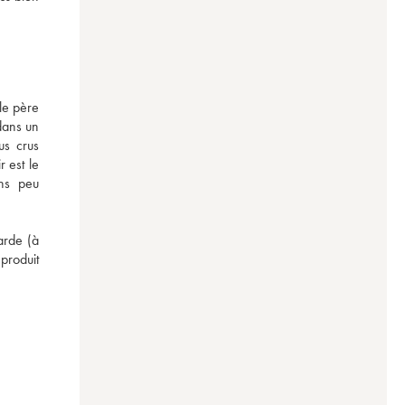
e père 
dans un 
s crus 
 est le 
ns peu 
rde (à 
roduit 