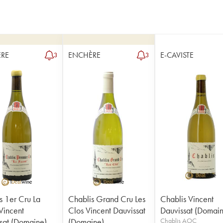
RE
ENCHÈRE
E-CAVISTE
3
3
s 1er Cru La
Chablis Grand Cru Les
Chablis Vincent
 Vincent
Clos Vincent Dauvissat
Dauvissat (Domai
sat (Domaine)
(Domaine)
Chablis AOC