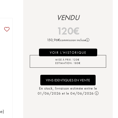
VENDU
120
€
150,96
€
commission incluse
VOIR L'HISTORIQUE
MISE À PRIX:
120
€
ESTIMATION:
180
€
VINS IDENTIQUES EN VENTE
En stock, livraison estimée entre le
01/06/2026 et le 04/06/2026
ne)