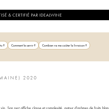
ISÉ & CERTIFIÉ PAR IDEALWINE
tu ?
Comment le servir ?
Combien va me coûter la livraison ?
MAINE) 2020
vin. Son nez affiche classe et complexité, autour d'arômes de fruits blan