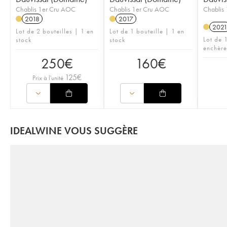
Chablis 1er Cru AOC
Chablis 1er Cru AOC
Chablis
2018
2017
202
Lot de 2 bouteilles | 1 en
Lot de 1 bouteille | 1 en
Lot de 1
stock
stock
enchère
250
€
160
€
125
€
Prix à l'unité
IDEALWINE VOUS SUGGÈRE