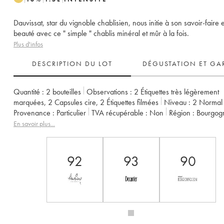
Dauvissat, star du vignoble chablisien, nous initie à son savoir-faire 
beauté avec ce " simple " chablis minéral et mûr à la fois.
Plus d'infos
DESCRIPTION DU LOT
DÉGUSTATION ET GA
Quantité :
2 bouteilles
Observations :
2 Étiquettes très légèrement
marquées
,
2 Capsules cire
,
2 Étiquettes filmées
Niveau :
2
Normal
Provenance :
particulier
TVA récupérable :
non
Région :
Bourgog
Appellation :
Chablis
Propriétaire :
Vincent Dauvissat (Domaine)
En savoir plus...
92
93
90