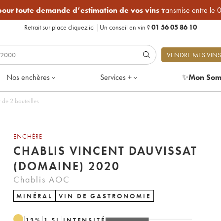
 pour toute demande d’estimation de vos vins
transmise entre le 
Retrait sur place
cliquez ici
|
Un conseil en vin ?
01 56 05 86 10
VENDRE MES VINS
Nos enchères
Services +
✨
Mon Som
 de 2 bouteilles
ENCHÈRE
CHABLIS VINCENT DAUVISSAT
(DOMAINE) 2020
Chablis AOC
MINÉRAL
VIN DE GASTRONOMIE
13
%
1.5
L
INTENSITÉ