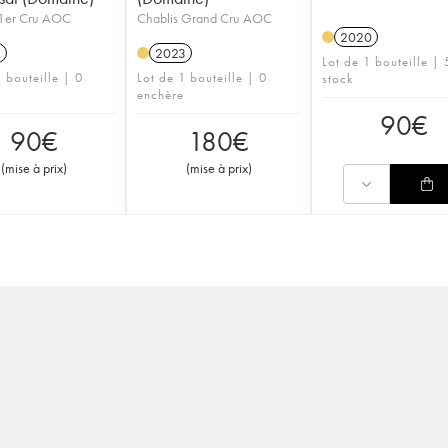
 1er Cru AOC
Chablis Grand Cru AOC
2020
1
2023
Lot de 1 bouteille | 
 bouteille | 0
Lot de 1 bouteille | 0
stock
enchère
90
€
90
€
180
€
(
mise à prix
)
(
mise à prix
)