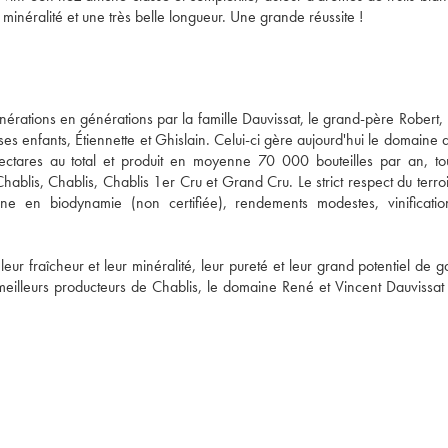
minéralité et une très belle longueur. Une grande réussite !
rations en générations par la famille Dauvissat, le grand-père Robert, l
es enfants, Étiennette et Ghislain. Celui-ci gère aujourd'hui le domaine 
ctares au total et produit en moyenne 70 000 bouteilles par an, tou
Chablis, Chablis, Chablis 1er Cru et Grand Cru. Le strict respect du terroir
gne en biodynamie (non certifiée), rendements modestes, vinificatio
r fraîcheur et leur minéralité, leur pureté et leur grand potentiel de ga
illeurs producteurs de Chablis, le domaine René et Vincent Dauvissat p