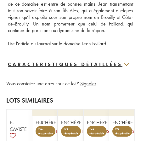
de ce domaine est entre de bonnes mains, Jean transmettant 
tout son savoir-faire à son fils Alex, qui a également quelques 
vignes qu’il exploite sous son propre nom en Brouilly et Côte-
de-Brouilly. Un nom prometteur que celui de Foillard, qui 
continue de participer au dynamisme de la région. 
Lire l'article du Journal sur le domaine Jean Foillard
CARACTERISTIQUES DÉTAILLÉES
Vous constatez une erreur sur ce lot ?
Signaler
LOTS SIMILAIRES
E-
ENCHÈRE
ENCHÈRE
ENCHÈRE
ENCHÈRE
CAVISTE
TVA
TVA
TVA
TVA
1
1
5
2
récupérable
récupérable
récupérable
récupérable