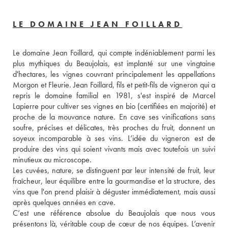
LE DOMAINE JEAN FOILLARD
Le domaine Jean Foillard, qui compte indéniablement parmi les 
plus mythiques du Beaujolais, est implanté sur une vingtaine 
d'hectares, les vignes couvrant principalement les appellations 
Morgon et Fleurie. Jean Foillard, fils et petit-fils de vigneron qui a 
repris le domaine familial en 1981, s'est inspiré de Marcel 
Lapierre pour cultiver ses vignes en bio (certifiées en majorité) et 
proche de la mouvance nature. En cave ses vinifications sans 
soufre, précises et délicates, très proches du fruit, donnent un 
soyeux incomparable à ses vins. L’idée du vigneron est de 
produire des vins qui soient vivants mais avec toutefois un suivi 
minutieux au microscope.
Les cuvées, nature, se distinguent par leur intensité de fruit, leur 
fraîcheur, leur équilibre entre la gourmandise et la structure, des 
vins que l'on prend plaisir à déguster immédiatement, mais aussi 
après quelques années en cave. 
C’est une référence absolue du Beaujolais que nous vous 
présentons là, véritable coup de cœur de nos équipes. L’avenir 