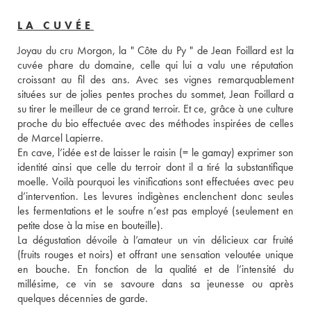
LA CUVÉE
Joyau du cru Morgon, la " Côte du Py " de Jean Foillard est la 
cuvée phare du domaine, celle qui lui a valu une réputation 
croissant au fil des ans. Avec ses vignes remarquablement 
situées sur de jolies pentes proches du sommet, Jean Foillard a 
su tirer le meilleur de ce grand terroir. Et ce, grâce à une culture 
proche du bio effectuée avec des méthodes inspirées de celles 
de Marcel Lapierre. 
En cave, l’idée est de laisser le raisin (= le gamay) exprimer son 
identité ainsi que celle du terroir dont il a tiré la substantifique 
moelle. Voilà pourquoi les vinifications sont effectuées avec peu 
d’intervention. Les levures indigènes enclenchent donc seules 
les fermentations et le soufre n’est pas employé (seulement en 
petite dose à la mise en bouteille). 
La dégustation dévoile à l’amateur un vin délicieux car fruité 
(fruits rouges et noirs) et offrant une sensation veloutée unique 
en bouche. En fonction de la qualité et de l’intensité du 
millésime, ce vin se savoure dans sa jeunesse ou après 
quelques décennies de garde.