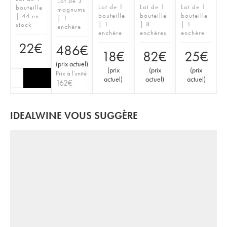
Lot de 3
Lot de 1
Lot de 1
Lot de 1
bouteille
magnums
bouteille
bouteille
bouteille
| 44 en
| 1
| 1
| 8
| 1
stock
enchère
enchère
enchères
enchère
22
€
486
€
18
€
82
€
25
€
(
prix actuel
)
(
prix
(
prix
(
prix
Prix à l'unité
actuel
)
actuel
)
actuel
)
162
€
IDEALWINE VOUS SUGGÈRE