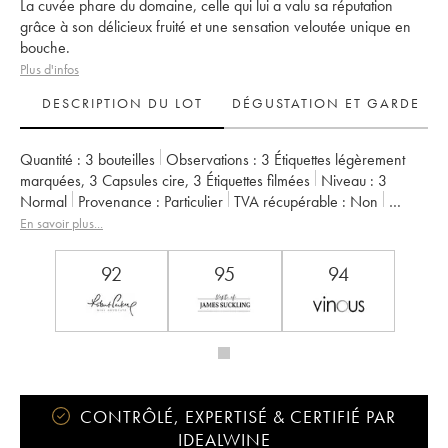
La cuvée phare du domaine, celle qui lui a valu sa réputation
grâce à son délicieux fruité et une sensation veloutée unique en
bouche.
Plus d'infos
DESCRIPTION DU LOT
DÉGUSTATION ET GARDE
Quantité :
3 bouteilles
Observations :
3 Étiquettes légèrement
marquées
,
3 Capsules cire
,
3 Étiquettes filmées
Niveau :
3
Normal
Provenance :
particulier
TVA récupérable :
non
Région :
Beaujolais
Appellation :
Morgon
En savoir plus...
Propriétaire :
Jean Foillard
92
95
94
CONTRÔLÉ, EXPERTISÉ & CERTIFIÉ PAR
IDEALWINE