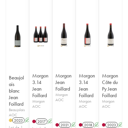
Morgon
Morgon
Morgon
Morgon
Beaujol
3.14
Jean
3.14
Côte du
ais
Jean
Foillard
Jean
Py Jean
blanc
Foillard
Morgon
Foillard
Foillard
Jean
AOC
Morgon
Morgon
Morgon
Foillard
AOC
AOC
AOC
Beaujolais
AOC
2023
A
2017
A
K
2021
A
K
2018
A
K
2023
A
Lot de 1