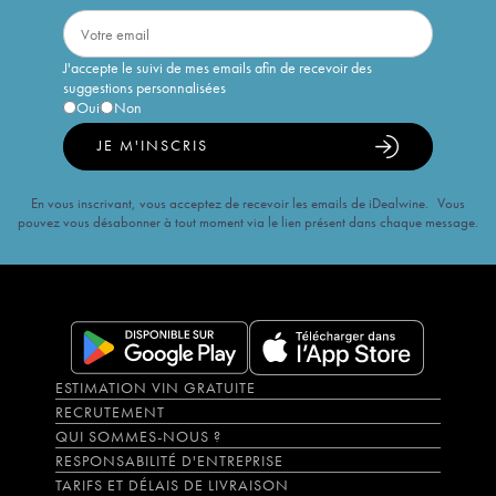
J'accepte le suivi de mes emails afin de recevoir des
suggestions personnalisées
Oui
Non
JE M'INSCRIS
En vous inscrivant, vous acceptez de recevoir les emails de iDealwine. Vous
pouvez vous désabonner à tout moment via le lien présent dans chaque message.
ESTIMATION VIN GRATUITE
RECRUTEMENT
QUI SOMMES-NOUS ?
RESPONSABILITÉ D'ENTREPRISE
TARIFS ET DÉLAIS DE LIVRAISON