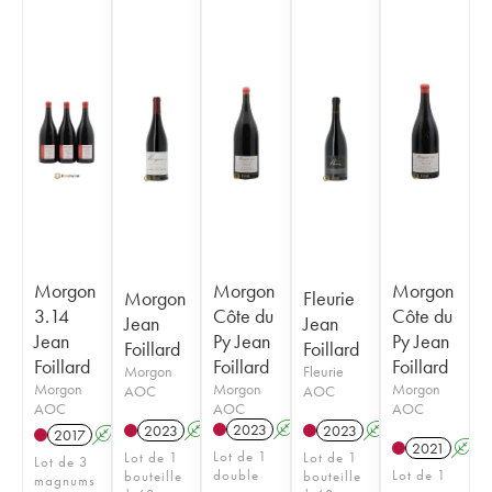
Morgon
Morgon
Morgon
Morgon
Fleurie
3.14
Côte du
Côte du
Jean
Jean
Jean
Py Jean
Py Jean
Foillard
Foillard
Foillard
Foillard
Foillard
Morgon
Fleurie
Morgon
Morgon
Morgon
AOC
AOC
AOC
AOC
AOC
2023
A
K
2023
A
K
2023
A
K
2017
A
K
2021
A
Lot de 1
Lot de 1
Lot de 1
Lot de 3
double
Lot de 1
bouteille
bouteille
magnums