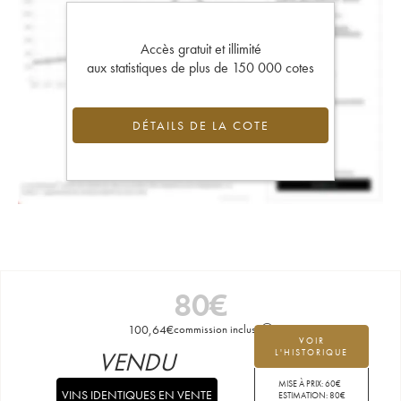
Accès gratuit et illimité
aux statistiques de plus de 150 000 cotes
DÉTAILS DE LA COTE
80
€
100,64
€
commission incluse
VOIR
VENDU
L'HISTORIQUE
MISE À PRIX:
60
€
VINS IDENTIQUES EN VENTE
ESTIMATION:
80
€