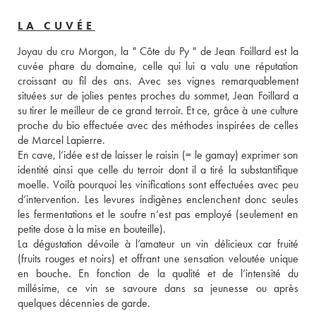
LA CUVÉE
Joyau du cru Morgon, la " Côte du Py " de Jean Foillard est la 
cuvée phare du domaine, celle qui lui a valu une réputation 
croissant au fil des ans. Avec ses vignes remarquablement 
situées sur de jolies pentes proches du sommet, Jean Foillard a 
su tirer le meilleur de ce grand terroir. Et ce, grâce à une culture 
proche du bio effectuée avec des méthodes inspirées de celles 
de Marcel Lapierre. 
En cave, l’idée est de laisser le raisin (= le gamay) exprimer son 
identité ainsi que celle du terroir dont il a tiré la substantifique 
moelle. Voilà pourquoi les vinifications sont effectuées avec peu 
d’intervention. Les levures indigènes enclenchent donc seules 
les fermentations et le soufre n’est pas employé (seulement en 
petite dose à la mise en bouteille). 
La dégustation dévoile à l’amateur un vin délicieux car fruité 
(fruits rouges et noirs) et offrant une sensation veloutée unique 
en bouche. En fonction de la qualité et de l’intensité du 
millésime, ce vin se savoure dans sa jeunesse ou après 
quelques décennies de garde.