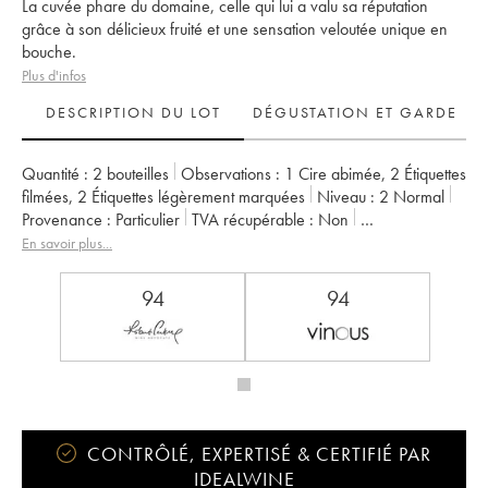
La cuvée phare du domaine, celle qui lui a valu sa réputation
grâce à son délicieux fruité et une sensation veloutée unique en
bouche.
Plus d'infos
DESCRIPTION DU LOT
DÉGUSTATION ET GARDE
Quantité :
2 bouteilles
Observations :
1 Cire abimée
,
2 Étiquettes
filmées
,
2 Étiquettes légèrement marquées
Niveau :
2
Normal
Provenance :
particulier
TVA récupérable :
non
Région :
Beaujolais
Appellation :
Morgon
En savoir plus...
Propriétaire :
Jean Foillard
94
94
CONTRÔLÉ, EXPERTISÉ & CERTIFIÉ PAR
IDEALWINE