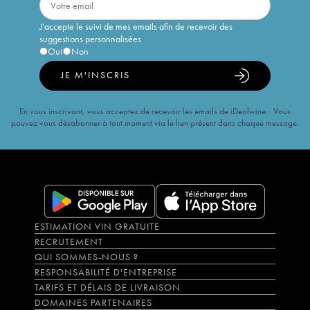
J'accepte le suivi de mes emails afin de recevoir des
suggestions personnalisées
Oui
Non
JE M'INSCRIS
En vous inscrivant, vous acceptez de recevoir les emails de iDealwine. Vous
pouvez vous désabonner à tout moment via le lien présent dans chaque message.
ESTIMATION VIN GRATUITE
RECRUTEMENT
QUI SOMMES-NOUS ?
RESPONSABILITÉ D'ENTREPRISE
TARIFS ET DÉLAIS DE LIVRAISON
DOMAINES PARTENAIRES