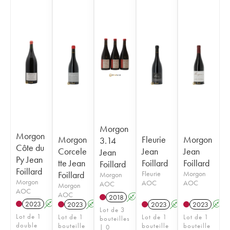
Morgon
Morgon
Morgon
Fleurie
Morgon
3.14
Côte du
Corcele
Jean
Jean
Jean
Py Jean
tte Jean
Foillard
Foillard
Foillard
Foillard
Foillard
Fleurie
Morgon
Morgon
Morgon
AOC
AOC
AOC
Morgon
AOC
AOC
2018
A
K
2023
A
K
2023
A
K
2023
A
K
2023
A
Lot de 3
Lot de 1
Lot de 1
Lot de 1
Lot de 1
bouteilles
double
bouteille
bouteille
bouteille
| 0