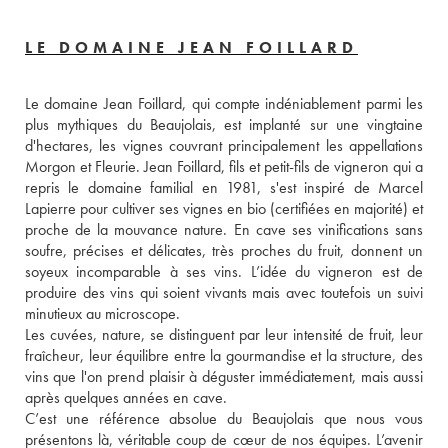
LE DOMAINE JEAN FOILLARD
Le domaine Jean Foillard, qui compte indéniablement parmi les 
plus mythiques du Beaujolais, est implanté sur une vingtaine 
d'hectares, les vignes couvrant principalement les appellations 
Morgon et Fleurie. Jean Foillard, fils et petit-fils de vigneron qui a 
repris le domaine familial en 1981, s'est inspiré de Marcel 
Lapierre pour cultiver ses vignes en bio (certifiées en majorité) et 
proche de la mouvance nature. En cave ses vinifications sans 
soufre, précises et délicates, très proches du fruit, donnent un 
soyeux incomparable à ses vins. L’idée du vigneron est de 
produire des vins qui soient vivants mais avec toutefois un suivi 
minutieux au microscope.
Les cuvées, nature, se distinguent par leur intensité de fruit, leur 
fraîcheur, leur équilibre entre la gourmandise et la structure, des 
vins que l'on prend plaisir à déguster immédiatement, mais aussi 
après quelques années en cave. 
C’est une référence absolue du Beaujolais que nous vous 
présentons là, véritable coup de cœur de nos équipes. L’avenir 