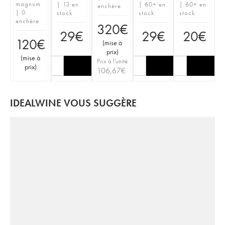
magnum
| 13 en
| 60+ en
| 60+ en
enchère
| 0
stock
stock
stock
enchère
320
€
29
€
29
€
20
€
120
€
(
mise à
prix
)
(
mise à
Prix à l'unité
prix
)
106,67
€
IDEALWINE VOUS SUGGÈRE