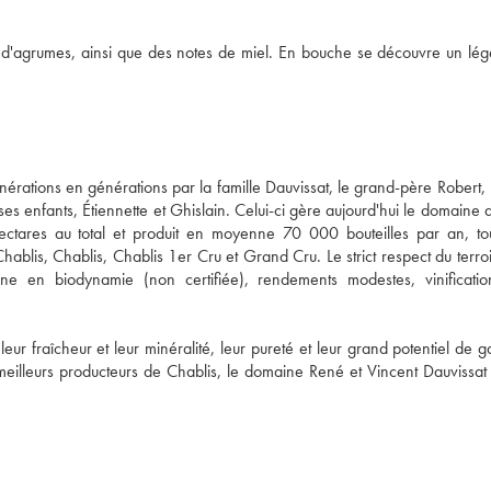
 d'agrumes, ainsi que des notes de miel. En bouche se découvre un lége
rations en générations par la famille Dauvissat, le grand-père Robert, l
es enfants, Étiennette et Ghislain. Celui-ci gère aujourd'hui le domaine 
ctares au total et produit en moyenne 70 000 bouteilles par an, tou
Chablis, Chablis, Chablis 1er Cru et Grand Cru. Le strict respect du terroir
gne en biodynamie (non certifiée), rendements modestes, vinificatio
r fraîcheur et leur minéralité, leur pureté et leur grand potentiel de ga
illeurs producteurs de Chablis, le domaine René et Vincent Dauvissat p