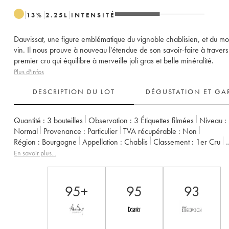
13
%
2.25
L
INTENSITÉ
Dauvissat, une figure emblématique du vignoble chablisien, et du m
vin. Il nous prouve à nouveau l'étendue de son savoir-faire à travers
premier cru qui équilibre à merveille joli gras et belle minéralité.
Plus d'infos
DESCRIPTION DU LOT
DÉGUSTATION ET GA
Quantité :
3 bouteilles
Observation :
3 Étiquettes filmées
Niveau :
Normal
Provenance :
particulier
TVA récupérable :
non
Région :
Bourgogne
Appellation :
Chablis
Classement :
1er Cru
Propriétaire :
Vincent Dauvissat (Domaine)
En savoir plus...
95+
95
93