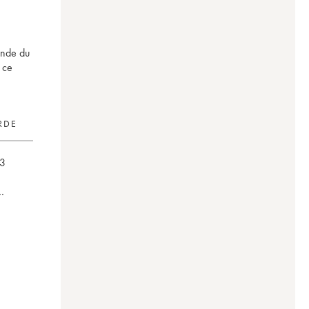
onde du
 ce
RDE
3