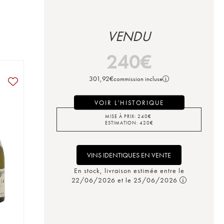
VENDU
240
€
301,92
€
commission incluse
VOIR L'HISTORIQUE
MISE À PRIX:
240
€
ESTIMATION:
420
€
VINS IDENTIQUES EN VENTE
En stock, livraison estimée entre le
22/06/2026 et le 25/06/2026