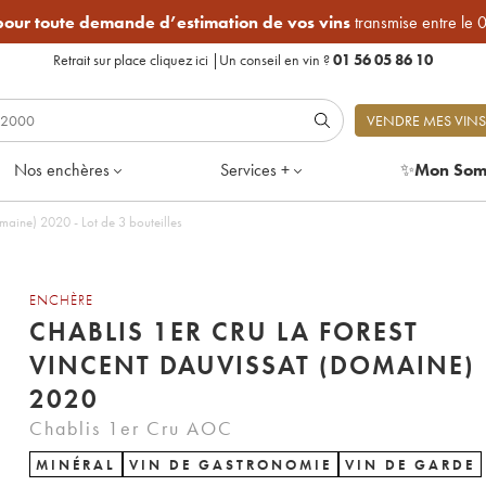
 pour toute demande d’estimation de vos vins
transmise entre le 
Retrait sur place
cliquez ici
|
Un conseil en vin ?
01 56 05 86 10
VENDRE MES VINS
Nos enchères
Services +
✨
Mon Som
Chablis 1er Cru La Forest Vincent Dauvissat (Domaine) 2020 - Lot de 3 bouteilles
ENCHÈRE
CHABLIS 1ER CRU LA FOREST
VINCENT DAUVISSAT (DOMAINE)
2020
Chablis 1er Cru AOC
MINÉRAL
VIN DE GASTRONOMIE
VIN DE GARDE