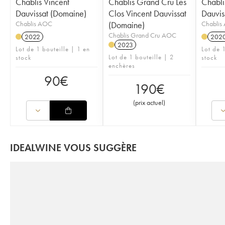
Chablis Vincent
Chablis Grand Cru Les
Chabli
Dauvissat (Domaine)
Clos Vincent Dauvissat
Dauvis
Chablis AOC
(Domaine)
Chablis
Chablis Grand Cru AOC
2022
202
2023
Lot de 1 bouteille | 1 en
Lot de 1
Lot de 1 bouteille | 2
stock
stock
enchères
90
€
190
€
(
prix actuel
)
IDEALWINE VOUS SUGGÈRE