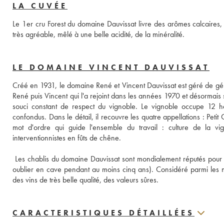
LA CUVÉE
Le 1er cru Forest du domaine Dauvissat livre des arômes calcaires,
très agréable, mêlé à une belle acidité, de la minéralité.
LE DOMAINE VINCENT DAUVISSAT
Créé en 1931, le domaine René et Vincent Dauvissat est géré de géné
René puis Vincent qui l'a rejoint dans les années 1970 et désormais s
souci constant de respect du vignoble. Le vignoble occupe 12 he
confondus. Dans le détail, il recouvre les quatre appellations : Petit 
mot d'ordre qui guide l'ensemble du travail : culture de la vi
interventionnistes en fûts de chêne. 
 Les chablis du domaine Dauvissat sont mondialement réputés pour leu
oublier en cave pendant au moins cinq ans). Considéré parmi les me
des vins de très belle qualité, des valeurs sûres.
CARACTERISTIQUES DÉTAILLÉES