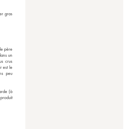
r gras 
e père 
dans un 
s crus 
 est le 
ns peu 
rde (à 
roduit 