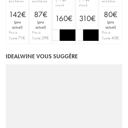
| 1 en
| 1 en
enchères
enchères
enchère
stock
stock
142
€
87
€
80
€
160
€
310
€
(
prix
(
prix
(
prix
actuel
)
actuel
)
actuel
)
Prix à
Prix à
Prix à
71
€
29
€
40
€
l'unité
l'unité
l'unité
IDEALWINE VOUS SUGGÈRE