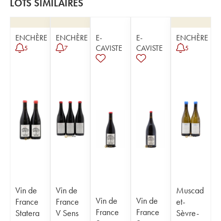
LOTS SIMILAIRES
ENCHÈRE
ENCHÈRE
E-
E-
ENCHÈRE
CAVISTE
CAVISTE
5
7
5
Vin de
Vin de
Muscad
Vin de
Vin de
France
France
et-
France
France
Statera
V Sens
Sèvre-