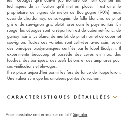
les  cépages qu’il cultive (au nombre de huit) que sur les 
techniques de vinification qu’il met en place. Il est ainsi le 
propriétaire de vignes de melon de Bourgogne (90%), mais 
aussi de chardonnay, de savagnin, de folle blanche, de pinot 
gris et de sauvignon gris, plutôt rares dans le pays nantais. En 
rouge, les cépages sont la répartition est de cabernet-franc, de 
gamay noir à jus blanc, de merlot, de pinot noir et de cabernet 
sauvignon. Toutes ces variétés sont cultivées avec soin, selon 
des principes biodynamiques certifiés par le label Biodyvin. Il 
expérimente beaucoup et possède des cuves en inox, des 
foudres, des barriques, des œufs bétons et des amphores pour 
ses vinifications et élevages. 
Il se place aujourd'hui parmi les fers de lance de l'appellation. 
Une valeur sûre que les amateurs pointus s'arrachent.
CARACTERISTIQUES DÉTAILLÉES
Vous constatez une erreur sur ce lot ?
Signaler