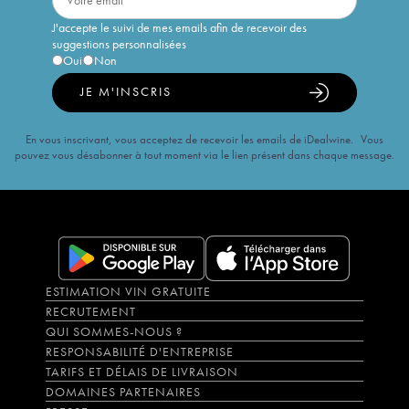
J'accepte le suivi de mes emails afin de recevoir des
suggestions personnalisées
Oui
Non
JE M'INSCRIS
En vous inscrivant, vous acceptez de recevoir les emails de iDealwine. Vous
pouvez vous désabonner à tout moment via le lien présent dans chaque message.
ESTIMATION VIN GRATUITE
RECRUTEMENT
QUI SOMMES-NOUS ?
RESPONSABILITÉ D'ENTREPRISE
TARIFS ET DÉLAIS DE LIVRAISON
DOMAINES PARTENAIRES