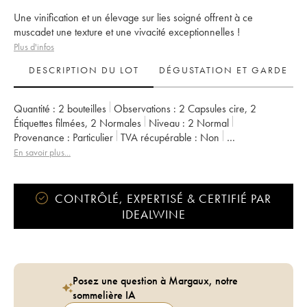
Une vinification et un élevage sur lies soigné offrent à ce
muscadet une texture et une vivacité exceptionnelles !
Plus d'infos
DESCRIPTION DU LOT
DÉGUSTATION ET GARDE
Quantité :
2 bouteilles
Observations :
2 Capsules cire
,
2
Étiquettes filmées
,
2 Normales
Niveau :
2
Normal
Provenance :
particulier
TVA récupérable :
non
Région :
Vallée de la Loire
En savoir plus...
Appellation :
Muscadet-Sèvre-et-Maine
Propriétaire :
Jérôme Bretaudeau - Domaine de Bellevue
CONTRÔLÉ, EXPERTISÉ & CERTIFIÉ PAR
IDEALWINE
Posez une question à Margaux, notre
sommelière IA