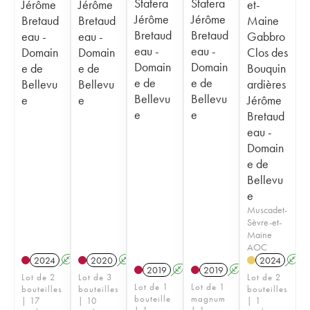
Statera
Statera
Jérôme
Jérôme
et-
Jérôme
Jérôme
Bretaud
Bretaud
Maine
Bretaud
Bretaud
eau -
eau -
Gabbro
eau -
eau -
Domain
Domain
Clos des
Domain
Domain
e de
e de
Bouquin
e de
e de
Bellevu
Bellevu
ardières
Bellevu
Bellevu
e
e
Jérôme
e
e
Bretaud
eau -
Domain
e de
Bellevu
e
Muscadet-
Sèvre-et-
Maine
AOC
2024
A
2020
A
2024
A
2019
A
2019
A
Lot de 2
Lot de 3
Lot de 2
Lot de 1
Lot de 1
bouteilles
bouteilles
bouteilles
bouteille
magnum
| 17
| 10
| 1