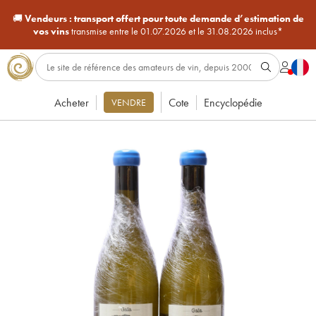
🚚
Vendeurs :
transport offert pour toute demande d’estimation de
vos vins
transmise entre le 01.07.2026 et le 31.08.2026 inclus*
Acheter
Cote
Encyclopédie
VENDRE