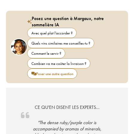
Posez une question à Margaux, notre
sommelière IA
Avec quel plat l'accorder ?
Quels vins similaires me conseilles-tu ?
Comment le servir ?
Combien va me coûter la livraison ?
Poser une autre question
CE QU'EN DISENT LES EXPERTS...
"The dense ruby/purple color is
accompanied by aromas of minerals,