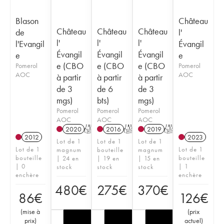
Blason
Château
Château
Château
Château
de
l'
l'
l'
l'
l'Evangil
Évangil
Évangil
Évangil
Évangil
e
e
e (CBO
e (CBO
e (CBO
Pomerol
Pomerol
AOC
AOC
à partir
à partir
à partir
de 3
de 6
de 3
mgs)
bts)
mgs)
Pomerol
Pomerol
Pomerol
AOC
AOC
AOC
2020
T
2016
T
2019
T
2012
2023
Lot de 1
Lot de 1
Lot de 1
Lot de 1
Lot de 1
magnum
bouteille
magnum
bouteille
bouteille
| 24 en
| 19 en
| 15 en
| 0
| 1
stock
stock
stock
enchère
enchère
480
€
275
€
370
€
86
€
126
€
(
mise à
(
prix
prix
)
actuel
)