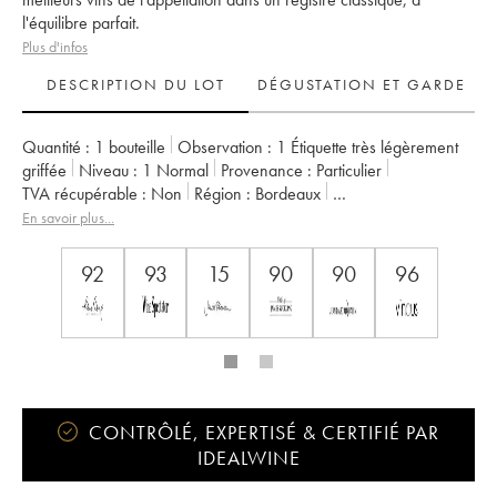
l'équilibre parfait.
Plus d'infos
DESCRIPTION DU LOT
DÉGUSTATION ET GARDE
Quantité :
1 bouteille
Observation :
1 Étiquette très légèrement
griffée
Niveau :
1
Normal
Provenance :
particulier
TVA récupérable :
non
Région :
Bordeaux
Appellation :
Pomerol
Propriétaire :
SC du Château L'Evangile
En savoir plus...
92
93
15
90
90
96
CONTRÔLÉ, EXPERTISÉ & CERTIFIÉ PAR
IDEALWINE