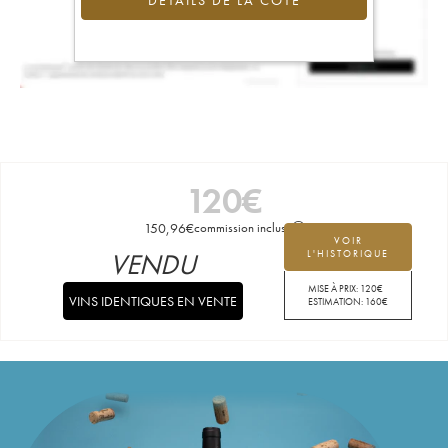
DÉTAILS DE LA COTE
120
€
150,96
€
commission incluse
VOIR
VENDU
L'HISTORIQUE
MISE À PRIX:
120
€
VINS IDENTIQUES EN VENTE
ESTIMATION:
160
€