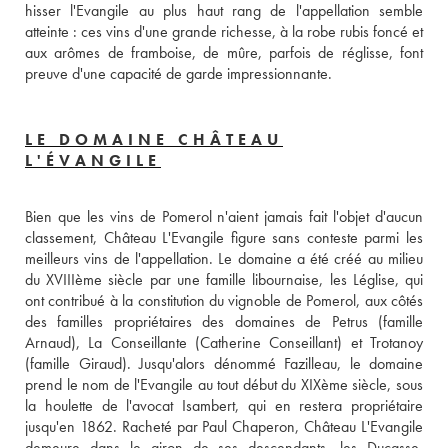
hisser l'Evangile au plus haut rang de l'appellation semble 
atteinte : ces vins d'une grande richesse, à la robe rubis foncé et 
aux arômes de framboise, de mûre, parfois de réglisse, font 
preuve d'une capacité de garde impressionnante.
LE DOMAINE CHÂTEAU
L'ÉVANGILE
Bien que les vins de Pomerol n'aient jamais fait l'objet d'aucun 
classement, Château L'Evangile figure sans conteste parmi les 
meilleurs vins de l'appellation. Le domaine a été créé au milieu 
du XVIIIème siècle par une famille libournaise, les Léglise, qui 
ont contribué à la constitution du vignoble de Pomerol, aux côtés 
des familles propriétaires des domaines de Petrus (famille 
Arnaud), La Conseillante (Catherine Conseillant) et Trotanoy 
(famille Giraud). Jusqu'alors dénommé Fazilleau, le domaine 
prend le nom de l'Evangile au tout début du XIXème siècle, sous 
la houlette de l'avocat Isambert, qui en restera propriétaire 
jusqu'en 1862. Racheté par Paul Chaperon, Château L'Evangile 
demeure dans le giron de ses descendants, les Ducasse, 