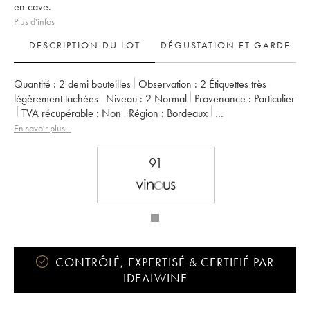
en cave.
Plus d'infos
DESCRIPTION DU LOT
DÉGUSTATION ET GARDE
Quantité :
2 demi bouteilles
Observation :
2 Étiquettes très
légèrement tachées
Niveau :
2
Normal
Provenance :
particulier
TVA récupérable :
non
Région :
Bordeaux
Appellation :
Saint-Émilion Grand Cru
En savoir plus...
Classement :
Grand Cru Classé
Propriétaire :
SARL du Château Dassault
91
CONTRÔLÉ, EXPERTISÉ & CERTIFIÉ PAR
IDEALWINE