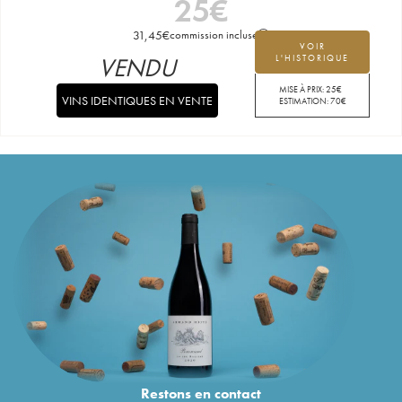
25
€
31,45
€
commission incluse
VOIR
VENDU
L'HISTORIQUE
MISE À PRIX:
25
€
VINS IDENTIQUES EN VENTE
ESTIMATION:
70
€
Restons en
contact