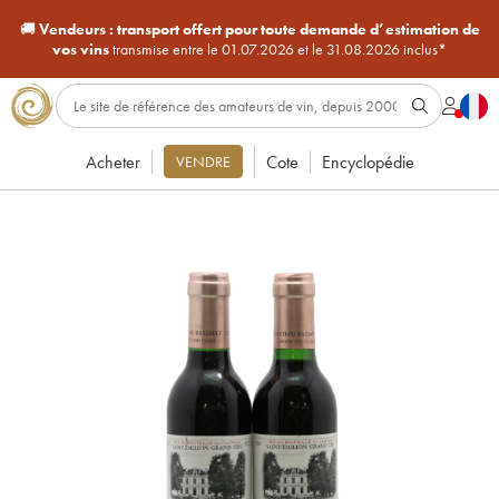
🚚
Vendeurs :
transport offert pour toute demande d’estimation de
vos vins
transmise entre le 01.07.2026 et le 31.08.2026 inclus*
Acheter
Cote
Encyclopédie
VENDRE