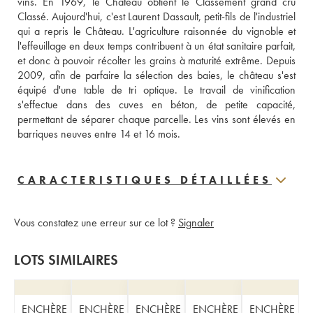
vins. En 1969, le Château obtient le Classement grand cru 
Classé. Aujourd'hui, c'est Laurent Dassault, petit-fils de l'industriel 
qui a repris le Château. L'agriculture raisonnée du vignoble et 
l'effeuillage en deux temps contribuent à un état sanitaire parfait, 
et donc à pouvoir récolter les grains à maturité extrême. Depuis 
2009, afin de parfaire la sélection des baies, le château s'est 
équipé d'une table de tri optique. Le travail de vinification 
s'effectue dans des cuves en béton, de petite capacité, 
permettant de séparer chaque parcelle. Les vins sont élevés en 
barriques neuves entre 14 et 16 mois.
CARACTERISTIQUES DÉTAILLÉES
Vous constatez une erreur sur ce lot ?
Signaler
LOTS SIMILAIRES
ENCHÈRE
ENCHÈRE
ENCHÈRE
ENCHÈRE
ENCHÈRE