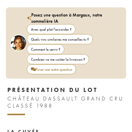
Posez une question à Margaux, notre
sommelière IA
Avec quel plat l'accorder ?
Quels vins similaires me conseilles-tu ?
Comment le servir ?
Combien va me coûter la livraison ?
Poser une autre question
PRÉSENTATION DU LOT
CHÂTEAU DASSAULT GRAND CRU
CLASSÉ 1988
LA CUVÉE