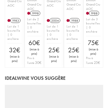
Grand Cru
Grand Cru
Grand Cru
Grand Cru
Grand Cru
AOC
AOC
AOC
AOC
AOC
1998
1988
Lot de 2
Lot de 3
1983
2004
1988
bouteilles
bouteilles
Lot de 1
Lot de 1
Lot de 1
| 0
| 0
bouteille
bouteille
bouteille
enchère
enchère
| 0
| 0
| 0
enchère
enchère
enchère
60
€
75
€
32
€
25
€
25
€
(
mise à
(
mise à
prix
)
prix
)
(
mise à
(
mise à
(
mise à
Prix à
Prix à
prix
)
prix
)
prix
)
30
€
25
€
l'unité
l'unité
IDEALWINE VOUS SUGGÈRE