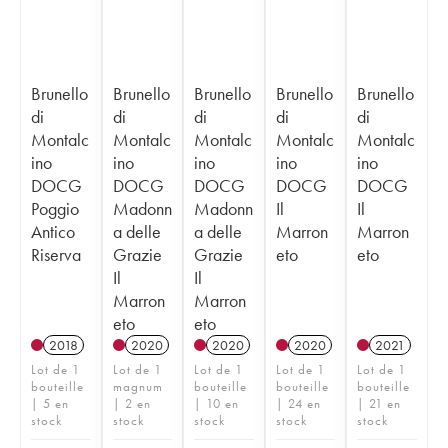
Brunello
Brunello
Brunello
Brunello
Brunello
di
di
di
di
di
Montalc
Montalc
Montalc
Montalc
Montalc
ino
ino
ino
ino
ino
DOCG
DOCG
DOCG
DOCG
DOCG
Poggio
Madonn
Madonn
Il
Il
Antico
a delle
a delle
Marron
Marron
Riserva
Grazie
Grazie
eto
eto
Il
Il
Marron
Marron
eto
eto
2018
2020
2020
2020
2021
Lot de 1
Lot de 1
Lot de 1
Lot de 1
Lot de 1
bouteille
magnum
bouteille
bouteille
bouteille
| 5 en
| 2 en
| 10 en
| 24 en
| 21 en
stock
stock
stock
stock
stock