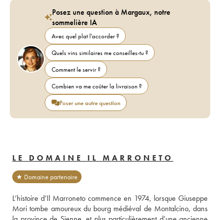
Posez une question à Margaux, notre
sommelière IA
Avec quel plat l'accorder ?
Quels vins similaires me conseilles-tu ?
Comment le servir ?
Combien va me coûter la livraison ?
Poser une autre question
LE DOMAINE IL MARRONETO
★ Domaine partenaire
L’histoire d’Il Marroneto commence en 1974, lorsque Giuseppe 
Mori tombe amoureux du bourg médiéval de Montalcino, dans 
la province de Sienne, et plus particulièrement d’une ancienne 