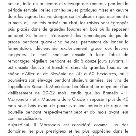
naturel, taille en printemps et relevage des rameaux pendant la 
période estivale : telles sont les seules pratiques mises en œuvre 
dans les vignes. Les vendanges sont réalisées rigoureusement à 
la main et, une fois arrivés au chai, les raisins sont égrappés 
puis placés dans de grandes foudres en bois où ils reposent 
pendant 24 heures. S’ensuivent des remontages du jus de 
presse pendant quatre-cinq heures, permettant de lancer la 
fermentation, déclenchée exclusivement grâce aux levures 
indigènes. Le moût continue ensuite à faire l’objet de 
remontages réguliers pendant les dix à douze jours suivants. Il 
est ensuite décuvé et transféré dans de grandes foudres en 
chêne d’Allier et de Slovénie de 50 à 60 hectolitres, où il 
poursuivra son élevage pendant plusieurs années. Les vins de 
l’appellation Rosso di Montalcino bénéficient en moyenne d’un 
vieillissement de 20-22 mois, tandis que les Brunello « Il 
Marroneto » et « Madonna delle Grazie » reposent plus de 40 
mois sous bois avant de poursuivre une période de repos en 
bouteille pendant respectivement sept et dix mois avant leur 
commercialisation.
Aujourd’hui, Il Marroneto est considéré comme l’un des 
domaines les plus prestigieux et les plus appréciés dans le 