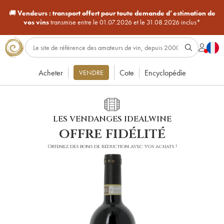
🚚
Vendeurs :
transport offert pour toute demande d’estimation de
vos vins
transmise entre le 01.07.2026 et le 31.08.2026 inclus*
Acheter
Cote
Encyclopédie
VENDRE
LES VENDANGES IDEALWINE
offre fidélité
Obtenez des bons de réduction avec vos achats !