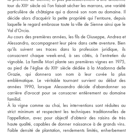
tour du XIIIᵉ siècle où l’on faisait sécher les marrons, une variété 
particulière de châtaigne qui a donné son nom au domaine. Il 
décide alors d’acquérir la petite propriété qui l’entoure, depuis 
laquelle le regard embrasse toute la ville de Sienne ainsi que le 
Val d’Orcia.
Au cours des premières années, les fils de Giuseppe, Andrea et 
Alessandro, accompagnent leur père dans cette aventure. Bien 
qu’ils suivent ses traces dans la profession juridique, ils 
consacrent chaque week-end, à ses côtés, à l’entretien du 
vignoble. La famille Mori plante ses premières vignes en 1975, 
au pied de l’église du XIIIᵉ siècle dédiée à la Madonna delle 
Grazie, qui donnera son nom à leur cuvée la plus 
emblématique. Le véritable tournant survient au début des 
années 1990, lorsque Alessandro décide d’abandonner sa 
carrière d’avocat pour se consacrer entièrement au domaine 
familial.
À la vigne comme au chai, les interventions sont réduites au 
strict minimum et respectent les techniques traditionnelles de 
l’appellation, avec pour objectif d’obtenir des raisins de très 
haute qualité, capables de donner naissance à de grands vins. 
Faible densité de plantation, rendements limités, enherbement 