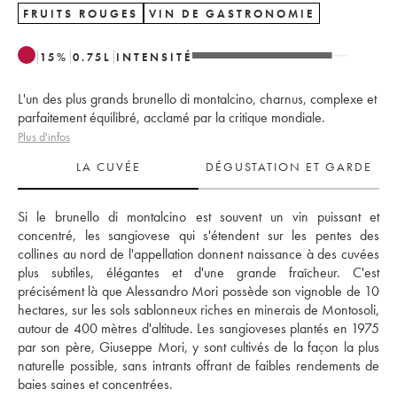
FRUITS ROUGES
VIN DE GASTRONOMIE
15
%
0.75
L
INTENSITÉ
L'un des plus grands brunello di montalcino, charnus, complexe et
parfaitement équilibré, acclamé par la critique mondiale.
Plus d'infos
LA CUVÉE
DÉGUSTATION ET GARDE
Si le brunello di montalcino est souvent un vin puissant et 
concentré, les sangiovese qui s'étendent sur les pentes des 
collines au nord de l'appellation donnent naissance à des cuvées 
plus subtiles, élégantes et d'une grande fraîcheur. C'est 
précisément là que Alessandro Mori possède son vignoble de 10 
hectares, sur les sols sablonneux riches en minerais de Montosoli, 
autour de 400 mètres d'altitude. Les sangioveses plantés en 1975 
par son père, Giuseppe Mori, y sont cultivés de la façon la plus 
naturelle possible, sans intrants offrant de faibles rendements de 
baies saines et concentrées. 