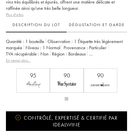
vins très équilibrés et épurés, offrent une matière délicate et
raffinée ainsi qu'une très belle longueur.
Plus d'infos
DESCRIPTION DU LOT
DÉGUSTATION ET GARDE
Quantité :
1 bouteille
Observation :
1 Étiquette très légèrement
marquée
Niveau :
1
Normal
Provenance :
particulier
TVA récupérable :
non
Région :
Bordeaux
Appellation :
Sauternes
Propriétaire :
Famille Meslier
En savoir plus...
95
90
90
CONTRÔLÉ, EXPERTISÉ & CERTIFIÉ PAR
IDEALWINE