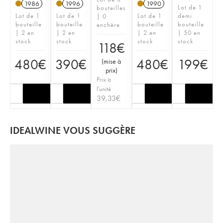
1986
1996
1990
Lot de 1
bouteilles
Lot de 1
Lot de 1
Lot de 1
demi
| 0
bouteille
bouteille
bouteille
bouteille
enchère
| 2 en
| 2 en
| 2 en
| 50 en
stock
stock
stock
stock
118
€
480
€
390
€
480
€
199
€
(
mise à
prix
)
Prix à
l'unité
39,33
€
IDEALWINE VOUS SUGGÈRE