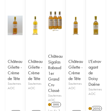
Château
Château
Château
Château
L'Extrav
Sigalas
Gilette -
Gilette -
Gilette -
agant
Rabaud
Crème
Crème
Crème
de
1er
de Tête
de Tête
de Tête
Doisy
Grand
Sauternes
Sauternes
Sauternes
Daëne
Cru
AOC
AOC
AOC
Sauternes
Classé
AOC
Sauternes
AOC
1991
2010
Lot de 3