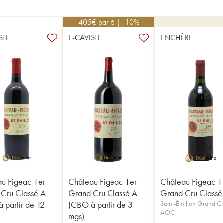
405
€
par 6 | -10%
STE
E-CAVISTE
ENCHÈRE
u Figeac 1er
Château Figeac 1er
Château Figeac 1
Cru Classé A
Grand Cru Classé A
Grand Cru Classé
 partir de 12
(CBO à partir de 3
Saint-Émilion Grand C
AOC
mgs)