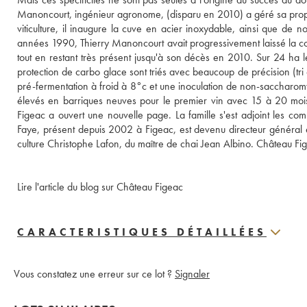
Manoncourt, ingénieur agronome, (disparu en 2010) a géré sa proprié
viticulture, il inaugure la cuve en acier inoxydable, ainsi que de n
années 1990, Thierry Manoncourt avait progressivement laissé la con
tout en restant très présent jusqu'à son décès en 2010. Sur 24 ha le
protection de carbo glace sont triés avec beaucoup de précision (tri
pré-fermentation à froid à 8°c et une inoculation de non-saccharomyc
élevés en barriques neuves pour le premier vin avec 15 à 20 mois
Figeac a ouvert une nouvelle page. La famille s'est adjoint les c
Faye, présent depuis 2002 à Figeac, est devenu directeur général 
culture Christophe Lafon, du maître de chai Jean Albino. Château Fi
Lire l'article du blog sur Château Figeac
CARACTERISTIQUES DÉTAILLÉES
Vous constatez une erreur sur ce lot ?
Signaler