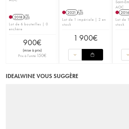
Saint-Ém
AOC
2021
T
201
2018
T
Lot de 1 impériale | 2 en
Lot de 
Lot de 6 bouteilles | 0
stock
stock
enchère
1 900
€
900
€
(
mise à prix
)
150
€
Prix à l'unité
IDEALWINE VOUS SUGGÈRE