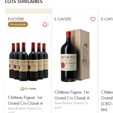
LOTS SIMILAIRES
ENCHÈRE
E-CAVISTE
E-CAVI
1
TVA récupérable
Château Figeac 1er
Châtea
Château Figeac 1er
Grand Cru Classé A
Grand 
Grand Cru Classé A
Saint-Émilion Grand Cru
(CBO à
AOC
Saint-Émilion Grand Cru
bts)
AOC