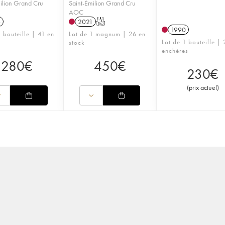
ilion Grand Cru
Saint-Émilion Grand Cru
AOC
6
2021
T
1990
1 bouteille | 41 en
Lot de 1 magnum | 26 en
Lot de 1 bouteille | 
stock
enchères
280
€
450
€
230
€
(
prix actuel
)