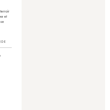
terroir
xe et
nse
RDE
e
court
0