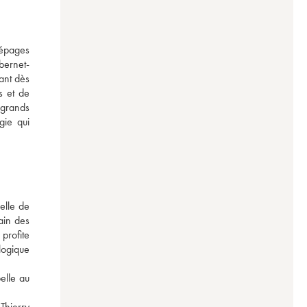
épages 
bernet-
nt dès 
 et de 
grands 
ie qui 
lle de 
in des 
profite 
ogique 
lle au 
hierry 