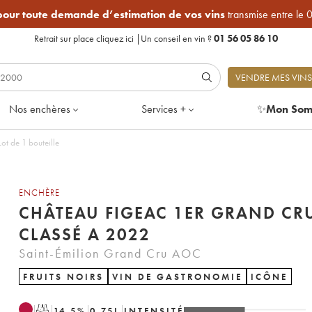
 pour toute demande d’estimation de vos vins
transmise entre le 
Retrait sur place
cliquez ici
|
Un conseil en vin ?
01 56 05 86 10
VENDRE MES VINS
Nos enchères
Services +
✨
Mon Som
t de 1 bouteille
ENCHÈRE
CHÂTEAU FIGEAC 1ER GRAND CR
CLASSÉ A 2022
Saint-Émilion Grand Cru AOC
FRUITS NOIRS
VIN DE GASTRONOMIE
ICÔNE
T
14.5
%
0.75
L
INTENSITÉ