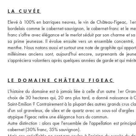
LA CUVÉE
Elevé à 100% en barriques neuves, le vin de Château-Figeac, 1er
bordelais comme le cabernet-sauvignon, le cabernet-franc et le me
franc s’offre avec élégance et le merlot séduit par son charme et sa
sa prime jeunesse. Il évolue ensuite vers un ensemble concentré, r
menthe. Nous notons aussi et surtout une note de graphite qui apport
millésimes anciens sont, aujourd'hui encore, surprenants de jeun
s’appréciera volontiers après quelques années de garde et qui méri
LE DOMAINE CHÂTEAU FIGEAC
L'histoire du domaine est à jamais liée à celle d'un autre 1er Gra
choix de 30 hectares qui, 20 ans plus tard, a donné naissance à Ch
Saint-Emilion ? Contrairement à la plupart des autres grands crus clas
d'un sol graveleux, de silex et de quartz avec un sous-sol d'argiles
atypique Figeac retire une élégance hors du commun. 
Autre distinction : alors que l'ensemble de l'appellation est princi
cabernet (30% franc, 35% sauvignon). 
Mais ces spécificités ne sont pas seules à l'origine du succès du do