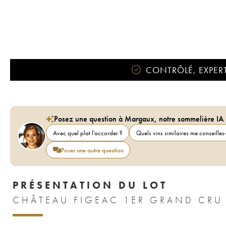
CONTRÔLÉ, EXPERT
Posez une question à Margaux, notre sommelière IA
Avec quel plat l'accorder ?
Quels vins similaires me conseilles-
Poser une autre question
PRÉSENTATION DU LOT
CHÂTEAU FIGEAC 1ER GRAND CRU 