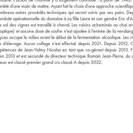
té d'une main de maître. Ayant fait le choix d'une approche scientifique
ombreux autres procédés techniques qui seront suivis par ses pairs. Depu
duite opérationnelle du domaine à sa fille Laure et son gendre Eric d'A
 sol des vignes est travaillé à cheval. Les raisins acheminés au chai av
 optique) et aucune dose de soufre n'est ajoutée à l'entrée de la vendang
es occupe le milieu avant le début de la fermentation alcoolique. Les vin
 d'élevage. Aucun collage n'est effectué depuis 2021. Depuis 2012, C
ompétences de Jean-Valmy Nicolas en tant que co-gérant depuis 2013. Fr
en 2013 et est secondé du directeur technique Romain Jean-Pierre, du c
geac est classé premier grand cru classé A depuis 2022.