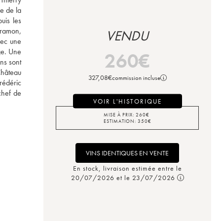
 de la 
is les 
ramon, 
VENDU
ec une 
e. Une 
260
€
s sont 
hâteau 
327,08
€
commission incluse
édéric 
hef de 
VOIR L'HISTORIQUE
MISE À PRIX:
260
€
ESTIMATION:
350
€
VINS IDENTIQUES EN VENTE
En stock, livraison estimée entre le
20/07/2026 et le 23/07/2026