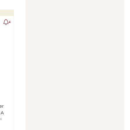
4
er
 A
ru