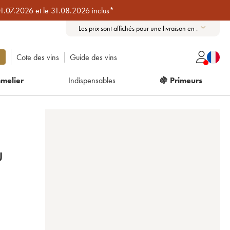
01.07.2026 et le 31.08.2026 inclus*
Les prix sont affichés pour une livraison en :
Cote des vins
Guide des vins
melier
Indispensables
🍇 Primeurs
U