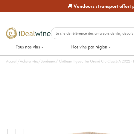
🚚
Vendeurs :
transport offert
Tous nos vins
Nos vins par région
Accueil
/
Acheter vins
/
Bordeaux
/
Château Figeac 1er Grand Cru Classé A 2022 - Lo