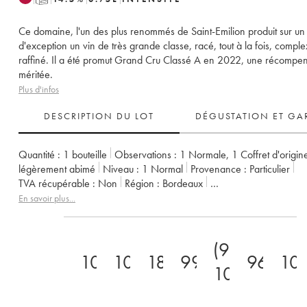
Ce domaine, l'un des plus renommés de Saint-Emilion produit sur un 
d'exception un vin de très grande classe, racé, tout à la fois, comple
raffiné. Il a été promut Grand Cru Classé A en 2022, une récompe
méritée.
Plus d'infos
DESCRIPTION DU LOT
DÉGUSTATION ET GA
Quantité :
1 bouteille
Observations :
1 Normale
,
1 Coffret d'origin
légèrement abimé
Niveau :
1
Normal
Provenance :
particulier
TVA récupérable :
non
Région :
Bordeaux
Appellation :
Saint-Émilion Grand Cru
En savoir plus...
Classement :
1er Grand Cru Classé A
Propriétaire :
Famille Manon
(97-
100
100
18
99
96+
10
100)