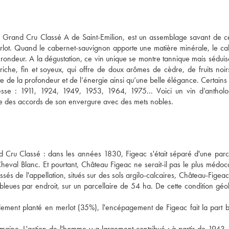
 Grand Cru Classé A de Saint-Emilion, est un assemblage savant de c
rlot. Quand le cabernet-sauvignon apporte une matière minérale, le ca
 rondeur. A la dégustation, ce vin unique se montre tannique mais séduisa
iche, fin et soyeux, qui offre de doux arômes de cèdre, de fruits noirs
e de la profondeur et de l’énergie ainsi qu’une belle élégance. Certains 
esse : 1911, 1924, 1949, 1953, 1964, 1975... Voici un vin d’antholog
te des accords de son envergure avec des mets nobles.
nd Cru Classé : dans les années 1830, Figeac s'était séparé d'une parce
eval Blanc. Et pourtant, Château Figeac ne serait-il pas le plus médoca
sés de l'appellation, situés sur des sols argilo-calcaires, Château-Figeac 
 bleues par endroit, sur un parcellaire de 54 ha. De cette condition géol
palement planté en merlot (35%), l'encépagement de Figeac fait la part be
maine. L'action de l'homme y a largement contribué : à partir de 1943, T