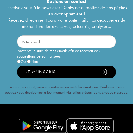
Restons en
contact
Inscrivez-vous à la newsletter iDealwine et profitez de nos pépites
en avant-première !
Recevez directement dans votre boîte mail : nos découvertes du
moment, ventes exclusives, actualités, analyses...
J'accepte le suivi de mes emails afin de recevoir des
suggestions personnalisées
Oui
Non
JE M'INSCRIS
En vous inscrivant, vous acceptez de recevoir les emails de iDealwine. Vous
pouvez vous désabonner à tout moment via le lien présent dans chaque message.