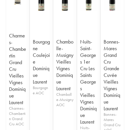
Charme
Bourgog
Chambo
Nuits-
Bonnes-
s-
ne
lle-
Saint-
Mares
Chambe
Coulejoi
Musigny
George
Grand
rtin
e
Vieilles
s 1er
Cru
Grand
Dominiq
Vignes
Cru Les
Grande
Cru
ue
Dominiq
Saints
Cuvée
Vieilles
Laurent
ue
George
Vieilles
Vignes
Bourgogn
Laurent
s
Vignes
Dominiq
e AOC
Chamboll
Vieilles
Dominiq
ue
e-Musigny
Vignes
ue
Laurent
AOC
Dominiq
Laurent
Charmes-
Chamberti
ue
Bonnes-
n Grand
Mares
Laurent
Cru AOC
Grand Cru
Nuits-
AOC