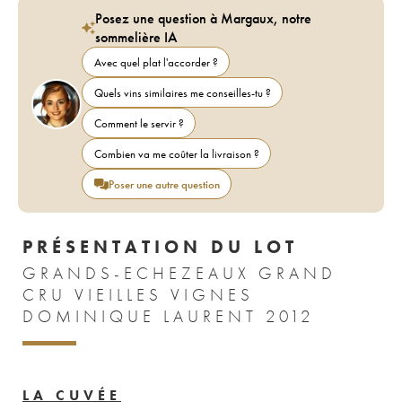
Posez une question à Margaux, notre
sommelière IA
Avec quel plat l'accorder ?
Quels vins similaires me conseilles-tu ?
Comment le servir ?
Combien va me coûter la livraison ?
Poser une autre question
PRÉSENTATION DU LOT
GRANDS-ECHEZEAUX GRAND
CRU VIEILLES VIGNES
DOMINIQUE LAURENT 2012
LA CUVÉE