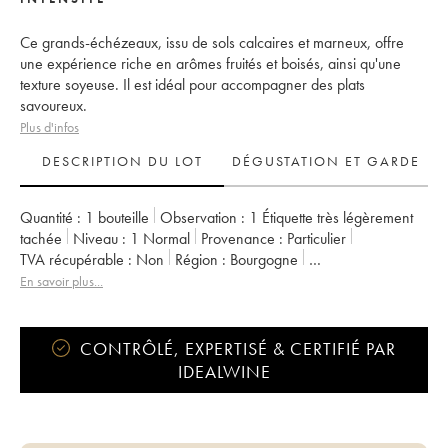
Ce grands-échézeaux, issu de sols calcaires et marneux, offre
une expérience riche en arômes fruités et boisés, ainsi qu'une
texture soyeuse. Il est idéal pour accompagner des plats
savoureux.
Plus d'infos
DESCRIPTION DU LOT
DÉGUSTATION ET GARDE
Quantité :
1 bouteille
Observation :
1 Étiquette très légèrement
tachée
Niveau :
1
Normal
Provenance :
particulier
TVA récupérable :
non
Région :
Bourgogne
Appellation :
Grands-Echezeaux
Classement :
Grand Cru
En savoir plus...
Propriétaire :
Dominique Laurent
CONTRÔLÉ, EXPERTISÉ & CERTIFIÉ PAR
IDEALWINE