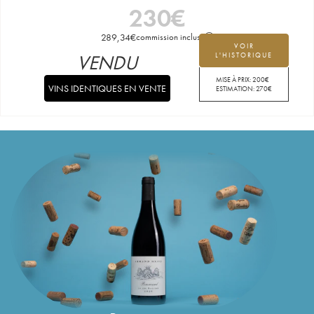
230
€
289,34
€
commission incluse
VOIR
VENDU
L'HISTORIQUE
MISE À PRIX:
200
€
VINS IDENTIQUES EN VENTE
ESTIMATION:
270
€