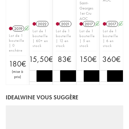
Saint-
Georges
1er Cru
AOC
2022
2021
2017
A
2017
A
2019
A
Lot de 1
Lot de 1
Lot de 1
Lot de 1
Lot de 1
bouteille
bouteille
bouteille
bouteille
bouteille
| 60+ en
| 12 en
| 5 en
| 6 en
| 0
stock
stock
stock
stock
enchère
15,50
€
83
€
150
€
360
€
180
€
(
mise à
prix
)
IDEALWINE VOUS SUGGÈRE