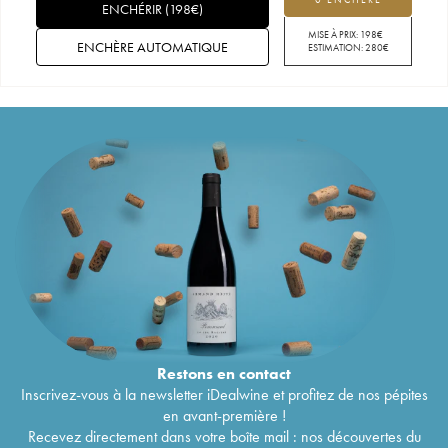
ENCHÉRIR
(
198
€
)
MISE À PRIX:
198
€
ENCHÈRE AUTOMATIQUE
ESTIMATION:
280
€
Restons en
contact
Inscrivez-vous à la newsletter iDealwine et profitez de nos pépites
en avant-première !
Recevez directement dans votre boîte mail : nos découvertes du