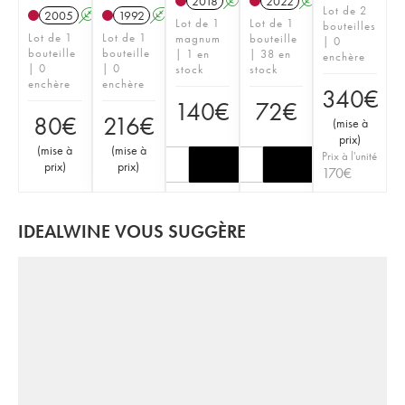
2018
A
2022
A
Lot de 2
2005
A
1992
A
Lot de 1
Lot de 1
bouteilles
Lot de 1
Lot de 1
magnum
bouteille
| 0
bouteille
bouteille
| 1 en
| 38 en
enchère
| 0
| 0
stock
stock
enchère
enchère
340
€
140
€
72
€
80
€
216
€
(
mise à
prix
)
(
mise à
(
mise à
Prix à l'unité
prix
)
prix
)
170
€
IDEALWINE VOUS SUGGÈRE