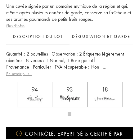
Une cuvée signée par un domaine mythique de la région et qui,
même après plusieurs années de garde, conserve sa fraîcheur et
ses arômes gourmands de petits fruits rouges.
Plus d'infos
DESCRIPTION DU LOT
DÉGUSTATION ET GARDE
Quantité :
2 bouteilles
Observation :
2 Étiquettes légèrement
abimées
Niveaux :
1
Normal
,
1
Base goulot
Provenance :
particulier
TVA récupérable :
non
Région :
Provence
Appellation :
Bandol
En savoir plus...
Propriétaire :
Famille Peyraud
94
93
18
CONTRÔLÉ, EXPERTISÉ & CERTIFIÉ PAR