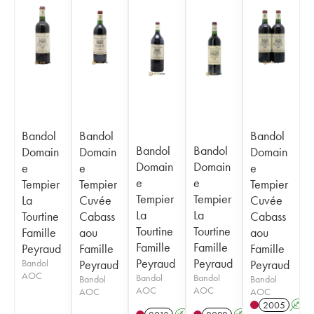
Bandol
Bandol
Bandol
Bandol
Bandol
Domain
Domain
Domain
Domain
Domain
e
e
e
e
e
Tempier
Tempier
Tempier
Tempier
Tempier
La
Cuvée
Cuvée
La
La
Tourtine
Cabass
Cabass
Tourtine
Tourtine
Famille
aou
aou
Famille
Famille
Peyraud
Famille
Famille
Peyraud
Peyraud
Bandol
Peyraud
Peyraud
AOC
Bandol
Bandol
Bandol
Bandol
AOC
AOC
AOC
AOC
2005
A