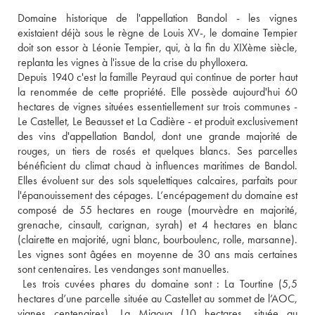
Domaine historique de l'appellation Bandol - les vignes 
existaient déjà sous le règne de Louis XV-, le domaine Tempier 
doit son essor à Léonie Tempier, qui, à la fin du XIXème siècle, 
replanta les vignes à l'issue de la crise du phylloxera. 
Depuis 1940 c'est la famille Peyraud qui continue de porter haut 
la renommée de cette propriété. Elle possède aujourd'hui 60 
hectares de vignes situées essentiellement sur trois communes - 
Le Castellet, Le Beausset et La Cadière - et produit exclusivement 
des vins d'appellation Bandol, dont une grande majorité de 
rouges, un tiers de rosés et quelques blancs. Ses parcelles 
bénéficient du climat chaud à influences maritimes de Bandol. 
Elles évoluent sur des sols squelettiques calcaires, parfaits pour 
l'épanouissement des cépages. L’encépagement du domaine est 
composé de 55 hectares en rouge (mourvèdre en majorité, 
grenache, cinsault, carignan, syrah) et 4 hectares en blanc 
(clairette en majorité, ugni blanc, bourboulenc, rolle, marsanne). 
Les vignes sont âgées en moyenne de 30 ans mais certaines 
sont centenaires. Les vendanges sont manuelles.
 Les trois cuvées phares du domaine sont : La Tourtine (5,5 
hectares d’une parcelle située au Castellet au sommet de l’AOC, 
vignes centenaires), La Migoua (10 hectares, située au 