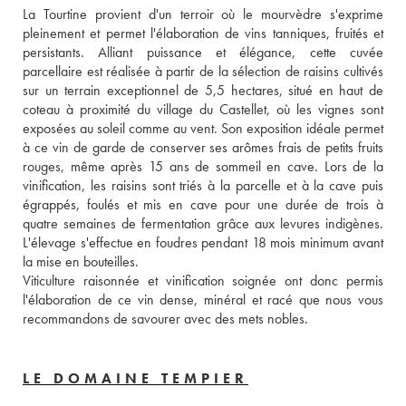
La Tourtine provient d'un terroir où le mourvèdre s'exprime 
pleinement et permet l'élaboration de vins tanniques, fruités et 
persistants. Alliant puissance et élégance, cette cuvée 
parcellaire est réalisée à partir de la sélection de raisins cultivés 
sur un terrain exceptionnel de 5,5 hectares, situé en haut de 
coteau à proximité du village du Castellet, où les vignes sont 
exposées au soleil comme au vent. Son exposition idéale permet 
à ce vin de garde de conserver ses arômes frais de petits fruits 
rouges, même après 15 ans de sommeil en cave. Lors de la 
vinification, les raisins sont triés à la parcelle et à la cave puis 
égrappés, foulés et mis en cave pour une durée de trois à 
quatre semaines de fermentation grâce aux levures indigènes. 
L'élevage s'effectue en foudres pendant 18 mois minimum avant 
la mise en bouteilles. 
Viticulture raisonnée et vinification soignée ont donc permis 
l'élaboration de ce vin dense, minéral et racé que nous vous 
recommandons de savourer avec des mets nobles.
LE DOMAINE TEMPIER