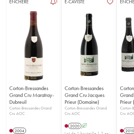
ENCHÈRE
E-CAVISTE
ENCHÈ
1
Corton-Bressandes
Corton-Bressandes
Corton
Grand Cru Maratray-
Grand Cru Jacques
Grand 
Dubreuil
Prieur (Domaine)
Prieur
Corton-Bressandes Grand
Corton-Bressandes Grand
Corton-
Cru AOC
Cru AOC
Cru AO
2020
A
2004
201
Lot de 1 bouteille | 2 en