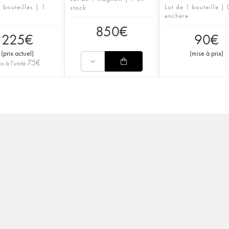
 bouteilles | 1
Lot de 1 bouteille | 
stock
enchère
850
€
225
€
90
€
(
prix actuel
)
(
mise à prix
)
75
€
ix à l'unité