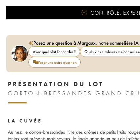
CONTRÔLÉ, EXPERT
Posez une question à Margaux, notre sommelière IA
Avec quel plat l'accorder ?
Quels vins similaires me conseilles-
Poser une autre question
PRÉSENTATION DU LOT
CORTON-BRESSANDES GRAND CRU 
LA CUVÉE
Au nez, le corton-bressandes livre des arômes de petits fruits rouges 
tanins sont présents mais soyeux, la finale apporte un peu de fraîche