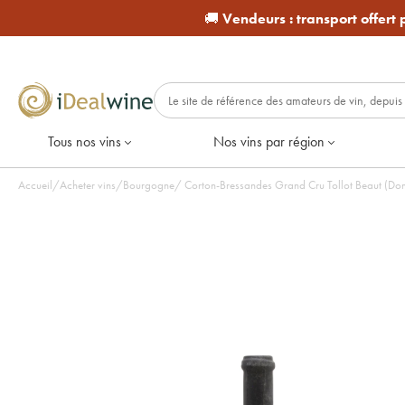
🚚
Vendeurs :
transport offert
Tous nos vins
Nos vins par région
Accueil
/
Acheter vins
/
Bourgogne
/
Corton-Bressandes Grand Cru Tollot Beaut (Doma