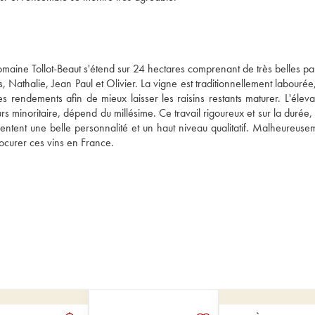
aine Tollot-Beaut s'étend sur 24 hectares comprenant de très belles parc
s, Nathalie, Jean Paul et Olivier. La vigne est traditionnellement labourée
s rendements afin de mieux laisser les raisins restants maturer. L'éleva
urs minoritaire, dépend du millésime. Ce travail rigoureux et sur la durée,
sentent une belle personnalité et un haut niveau qualitatif. Malheureusem
procurer ces vins en France.