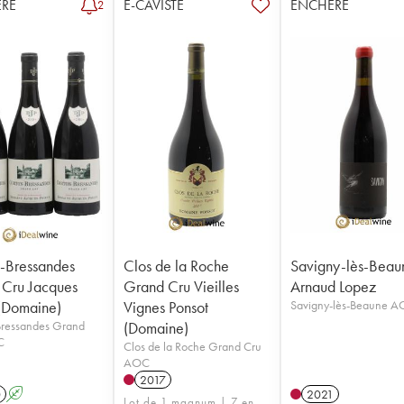
RE
E-CAVISTE
ENCHÈRE
2
-Bressandes
Clos de la Roche
Savigny-lès-Beau
Cru Jacques
Grand Cru Vieilles
Arnaud Lopez
 (Domaine)
Vignes Ponsot
Savigny-lès-Beaune 
Bressandes Grand
(Domaine)
C
Clos de la Roche Grand Cru
AOC
2017
0
A
2021
Lot de 1 magnum | 7 en