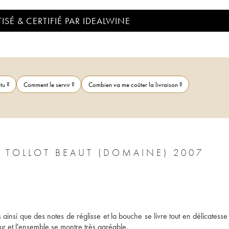
ISÉ & CERTIFIÉ PAR IDEALWINE
tu ?
Comment le servir ?
Combien va me coûter la livraison ?
TOLLOT BEAUT (DOMAINE) 2007
ainsi que des notes de réglisse et la bouche se livre tout en délicatesse 
ur et l'ensemble se montre très agréable.