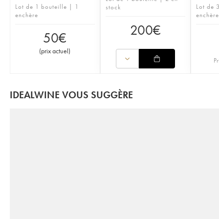
Lot de 1 bouteille | 1
Lot de 3
stock
enchère
enchère
200
€
50
€
(
prix actuel
)
Pr
IDEALWINE VOUS SUGGÈRE