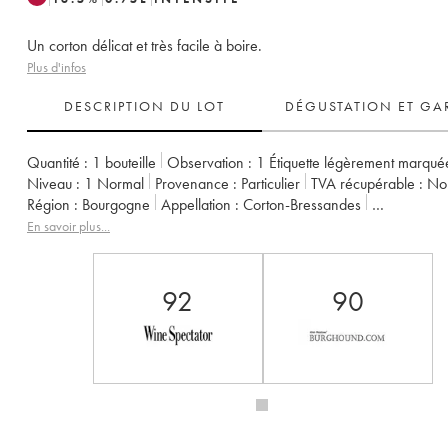
Un corton délicat et très facile à boire.
Plus d'infos
DESCRIPTION DU LOT
DÉGUSTATION ET GA
Quantité :
1 bouteille
Observation :
1 Étiquette légèrement marqué
Niveau :
1
Normal
Provenance :
particulier
TVA récupérable :
n
Région :
Bourgogne
Appellation :
Corton-Bressandes
Classement :
Grand Cru
Propriétaire :
Tollot Beaut (Domaine)
En savoir plus...
92
90