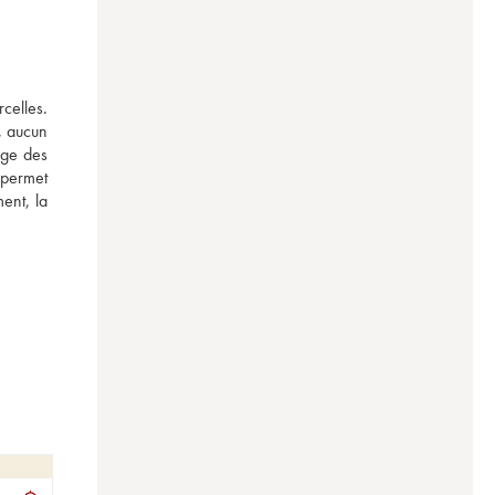
elles. 
, aucun 
ge des 
 permet 
ent, la 