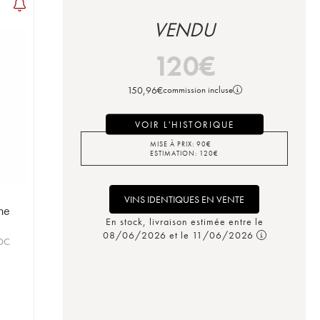
VENDU
120
€
150,96
€
commission incluse
VOIR L'HISTORIQUE
MISE À PRIX:
90
€
ESTIMATION:
120
€
VINS IDENTIQUES EN VENTE
ne
En stock, livraison estimée entre le
08/06/2026 et le 11/06/2026
AOC