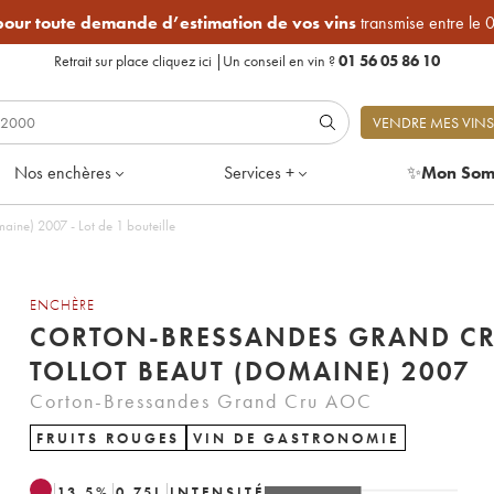
 pour toute demande d’estimation de vos vins
transmise entre le 
Retrait sur place
cliquez ici
|
Un conseil en vin ?
01 56 05 86 10
VENDRE MES VINS
Nos enchères
Services +
✨
Mon Som
ine) 2007 - Lot de 1 bouteille
ENCHÈRE
CORTON-BRESSANDES GRAND C
TOLLOT BEAUT (DOMAINE) 2007
Corton-Bressandes Grand Cru AOC
FRUITS ROUGES
VIN DE GASTRONOMIE
13.5
%
0.75
L
INTENSITÉ