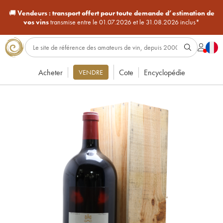
🚚
Vendeurs :
transport offert pour toute demande d’estimation de
vos vins
transmise entre le 01.07.2026 et le 31.08.2026 inclus*
Acheter
Cote
Encyclopédie
VENDRE