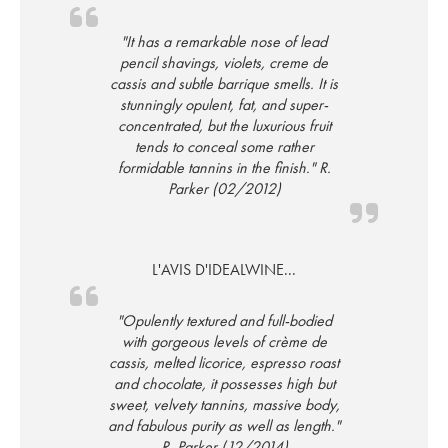
"It has a remarkable nose of lead
pencil shavings, violets, creme de
cassis and subtle barrique smells. It is
stunningly opulent, fat, and super-
concentrated, but the luxurious fruit
tends to conceal some rather
formidable tannins in the finish." R.
Parker (02/2012)
L'AVIS D'IDEALWINE...
"Opulently textured and full-bodied
with gorgeous levels of crème de
cassis, melted licorice, espresso roast
and chocolate, it possesses high but
sweet, velvety tannins, massive body,
and fabulous purity as well as length."
R. Parker (12/2014)