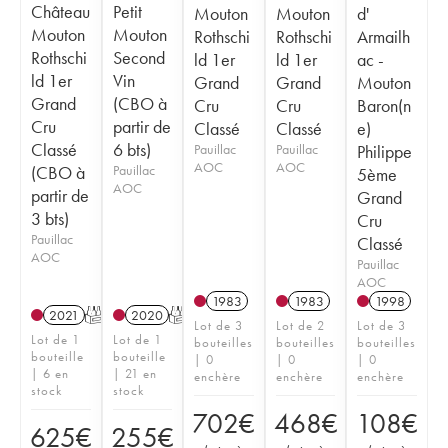
Château
Petit
Mouton
Mouton
d'
Mouton
Mouton
Rothschi
Rothschi
Armailh
Rothschi
Second
ld 1er
ld 1er
ac -
ld 1er
Vin
Grand
Grand
Mouton
Grand
(CBO à
Cru
Cru
Baron(n
Cru
partir de
Classé
Classé
e)
Classé
6 bts)
Pauillac
Pauillac
Philippe
AOC
AOC
(CBO à
Pauillac
5ème
AOC
partir de
Grand
3 bts)
Cru
Pauillac
Classé
AOC
Pauillac
AOC
1983
1983
1998
2021
T
2020
T
Lot de 3
Lot de 2
Lot de 3
Lot de 1
Lot de 1
bouteilles
bouteilles
bouteilles
bouteille
bouteille
| 0
| 0
| 0
| 6 en
| 21 en
enchère
enchère
enchère
stock
stock
702
€
468
€
108
€
625
€
255
€