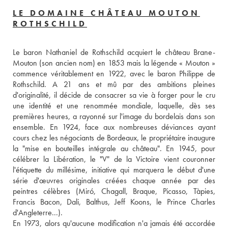
LE DOMAINE CHÂTEAU MOUTON
ROTHSCHILD
Le baron Nathaniel de Rothschild acquiert le château Brane-
Mouton (son ancien nom) en 1853 mais la légende « Mouton » 
commence véritablement en 1922, avec le baron Philippe de 
Rothschild. A 21 ans et mû par des ambitions pleines 
d'originalité, il décide de consacrer sa vie à forger pour le cru 
une identité et une renommée mondiale, laquelle, dès ses 
premières heures, a rayonné sur l'image du bordelais dans son 
ensemble. En 1924, face aux nombreuses déviances ayant 
cours chez les négociants de Bordeaux, le propriétaire inaugure 
la "mise en bouteilles intégrale au château". En 1945, pour 
célébrer la Libération, le "V" de la Victoire vient couronner 
l'étiquette du millésime, initiative qui marquera le début d'une 
série d'œuvres originales créées chaque année par des 
peintres célèbres (Miró, Chagall, Braque, Picasso, Tàpies, 
Francis Bacon, Dali, Balthus, Jeff Koons, le Prince Charles 
d'Angleterre...). 
En 1973, alors qu'aucune modification n'a jamais été accordée 