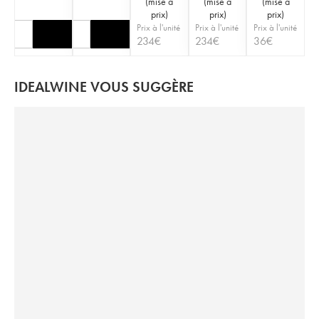
(
mise à
(
mise à
(
mise à
prix
)
prix
)
prix
)
Prix à l'unité
Prix à l'unité
Prix à l'unité
234
€
234
€
36
€
IDEALWINE VOUS SUGGÈRE