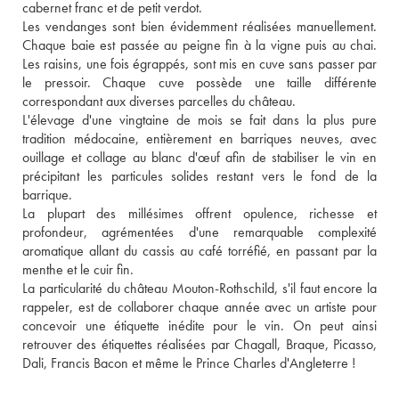
cabernet franc et de petit verdot. 
Les vendanges sont bien évidemment réalisées manuellement. 
Chaque baie est passée au peigne fin à la vigne puis au chai. 
Les raisins, une fois égrappés, sont mis en cuve sans passer par 
le pressoir. Chaque cuve possède une taille différente 
correspondant aux diverses parcelles du château. 
L'élevage d'une vingtaine de mois se fait dans la plus pure 
tradition médocaine, entièrement en barriques neuves, avec 
ouillage et collage au blanc d'œuf afin de stabiliser le vin en 
précipitant les particules solides restant vers le fond de la 
barrique. 
La plupart des millésimes offrent opulence, richesse et 
profondeur, agrémentées d'une remarquable complexité 
aromatique allant du cassis au café torréfié, en passant par la 
menthe et le cuir fin. 
La particularité du château Mouton-Rothschild, s'il faut encore la 
rappeler, est de collaborer chaque année avec un artiste pour 
concevoir une étiquette inédite pour le vin. On peut ainsi 
retrouver des étiquettes réalisées par Chagall, Braque, Picasso, 
Dali, Francis Bacon et même le Prince Charles d'Angleterre !