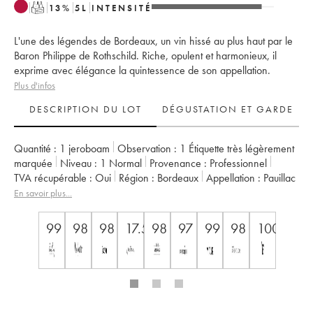
T
13
%
5
L
INTENSITÉ
L'une des légendes de Bordeaux, un vin hissé au plus haut par le
Baron Philippe de Rothschild. Riche, opulent et harmonieux, il
exprime avec élégance la quintessence de son appellation.
Plus d'infos
DESCRIPTION DU LOT
DÉGUSTATION ET GARDE
Quantité :
1 jeroboam
Observation :
1 Étiquette très légèrement
marquée
Niveau :
1
Normal
Provenance :
professionnel
TVA récupérable :
oui
Région :
Bordeaux
Appellation :
Pauillac
Classement :
1er Grand Cru Classé
En savoir plus...
Propriétaire :
Famille Rothschild
99
98
98
17.5
98
97
99
98
100