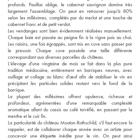
profonds. Pauillac oblige, le cabernet sauvignon domine très 
largement l'assemblage. On peut en retrouver jusqu'à 80% 
selon les millésimes, complétés par du merlot et une touche de 
cabernet franc et de petit verdot. 
Les vendanges sont bien évidemment réalisées manuellement. 
Chaque baie est passée au peigne fin à la vigne puis au chai. 
Les raisins, une fois égrappés, sont mis en cuve sans passer par 
le pressoir. Chaque cuve possède une taille différente 
correspondant aux diverses parcelles du château. 
L'élevage d'une vingtaine de mois se fait dans la plus pure 
tradition médocaine, entièrement en barriques neuves, avec 
ouillage et collage au blanc d'œuf afin de stabiliser le vin en 
précipitant les particules solides restant vers le fond de la 
barrique. 
La plupart des millésimes offrent opulence, richesse et 
profondeur, agrémentées d'une remarquable complexité 
aromatique allant du cassis au café torréfié, en passant par la 
menthe et le cuir fin. 
La particularité du château Mouton-Rothschild, s'il faut encore la 
rappeler, est de collaborer chaque année avec un artiste pour 
concevoir une étiquette inédite pour le vin. On peut ainsi 