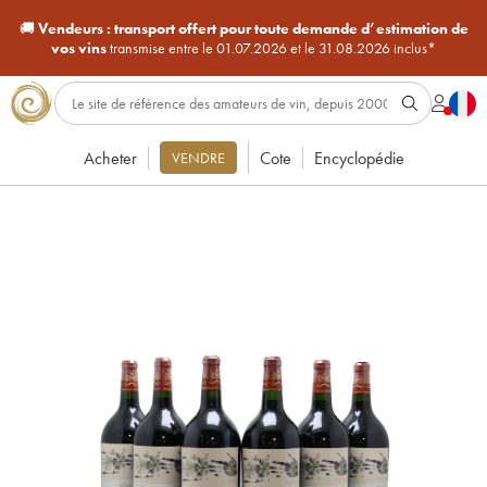
🚚
Vendeurs :
transport offert pour toute demande d’estimation de
vos vins
transmise entre le 01.07.2026 et le 31.08.2026 inclus*
Acheter
Cote
Encyclopédie
VENDRE