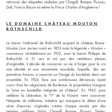
retrouver des étiquettes réalisées par Chagall, Braque, Picasso, 
Dali, Francis Bacon et même le Prince Charles d'Angleterre !
LE DOMAINE CHÂTEAU MOUTON
ROTHSCHILD
Le baron Nathaniel de Rothschild acquiert le château Brane-
Mouton (son ancien nom) en 1853 mais la légende « Mouton » 
commence véritablement en 1922, avec le baron Philippe de 
Rothschild. A 21 ans et mû par des ambitions pleines 
d'originalité, il décide de consacrer sa vie à forger pour le cru 
une identité et une renommée mondiale, laquelle, dès ses 
premières heures, a rayonné sur l'image du bordelais dans son 
ensemble. En 1924, face aux nombreuses déviances ayant 
cours chez les négociants de Bordeaux, le propriétaire inaugure 
la "mise en bouteilles intégrale au château". En 1945, pour 
célébrer la Libération, le "V" de la Victoire vient couronner 
l'étiquette du millésime, initiative qui marquera le début d'une 
série d'œuvres originales créées chaque année par des 
peintres célèbres (Miró, Chagall, Braque, Picasso, Tàpies, 