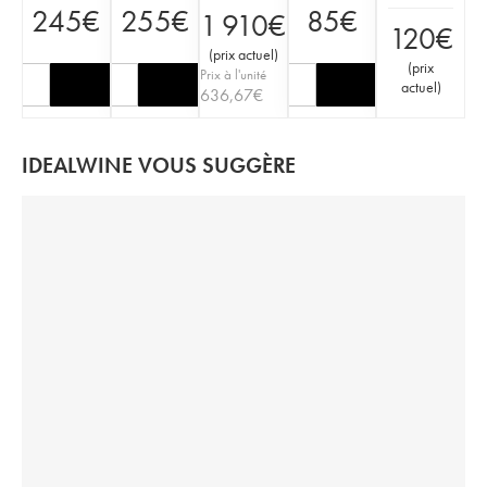
245
€
255
€
85
€
1 910
€
120
€
(
prix actuel
)
(
prix
Prix à l'unité
actuel
)
636,67
€
IDEALWINE VOUS SUGGÈRE