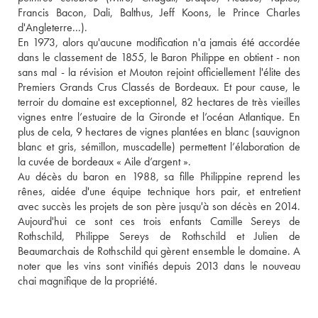
Francis Bacon, Dali, Balthus, Jeff Koons, le Prince Charles 
d'Angleterre...). 
En 1973, alors qu'aucune modification n'a jamais été accordée 
dans le classement de 1855, le Baron Philippe en obtient - non 
sans mal - la révision et Mouton rejoint officiellement l'élite des 
Premiers Grands Crus Classés de Bordeaux. Et pour cause, le 
terroir du domaine est exceptionnel, 82 hectares de très vieilles 
vignes entre l’estuaire de la Gironde et l’océan Atlantique. En 
plus de cela, 9 hectares de vignes plantées en blanc (sauvignon 
blanc et gris, sémillon, muscadelle) permettent l’élaboration de 
la cuvée de bordeaux « Aile d’argent ».
Au décès du baron en 1988, sa fille Philippine reprend les 
rênes, aidée d'une équipe technique hors pair, et entretient 
avec succès les projets de son père jusqu'à son décès en 2014. 
Aujourd'hui ce sont ces trois enfants Camille Sereys de 
Rothschild, Philippe Sereys de Rothschild et Julien de 
Beaumarchais de Rothschild qui gèrent ensemble le domaine. A 
noter que les vins sont vinifiés depuis 2013 dans le nouveau 
chai magnifique de la propriété.