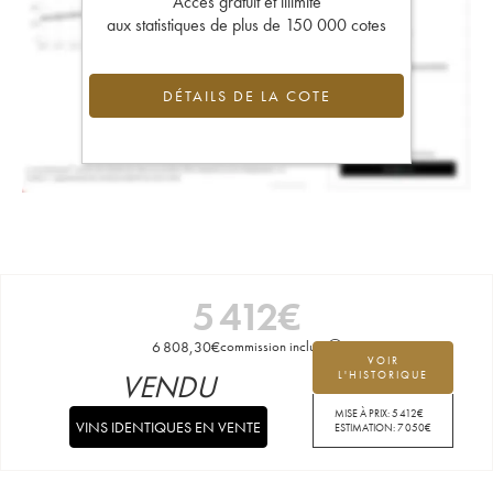
Accès gratuit et illimité
aux statistiques de plus de 150 000 cotes
DÉTAILS DE LA COTE
5 412
€
6 808,30
€
commission incluse
VOIR
VENDU
L'HISTORIQUE
MISE À PRIX:
5 412
€
VINS IDENTIQUES EN VENTE
ESTIMATION:
7 050
€