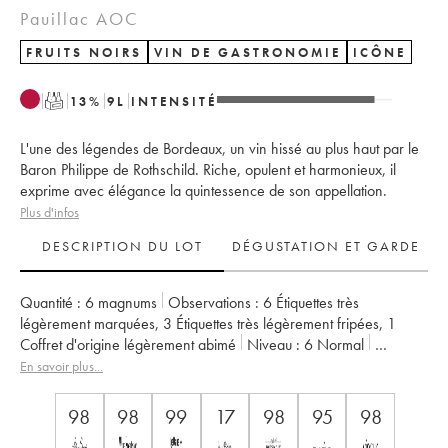
Pauillac AOC
FRUITS NOIRS
VIN DE GASTRONOMIE
ICÔNE
T
13
%
9
L
INTENSITÉ
L'une des légendes de Bordeaux, un vin hissé au plus haut par le
Baron Philippe de Rothschild. Riche, opulent et harmonieux, il
exprime avec élégance la quintessence de son appellation.
Plus d'infos
DESCRIPTION DU LOT
DÉGUSTATION ET GARDE
Quantité :
6 magnums
Observations :
6 Étiquettes très
légèrement marquées
,
3 Étiquettes très légèrement fripées
,
1
Coffret d'origine légèrement abimé
Niveau :
6
Normal
Provenance :
professionnel
TVA récupérable :
oui
En savoir plus...
Région :
Bordeaux
Appellation :
Pauillac
Classement :
1er Grand Cru Classé
98
98
99
17
98
95
98
Propriétaire :
Famille Rothschild