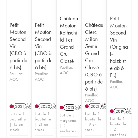
Château
Petit
Petit
Petit
Château
Mouton
Mouton
Mouton
Mouton
Clerc
Rothschi
Second
Second
Second
Milon
ld 1er
Vin
Vin
Vin
5ème
Grand
(Origina
(CBO à
(CBO à
Grand
Cru
l-
partir de
partir de
Cru
Classé
holzkist
6 bts)
6 bts)
Classé
Pauillac
e ab 6
AOC
Pauillac
Pauillac
(CBO à
Fl.)
AOC
AOC
partir de
Pauillac
AOC
6 bts)
Pauillac
AOC
2021
T
2020
T
2021
T
2013
T
2019
T
Lot de 1
Lot de 1
Lot de 1
Lot de 3
Lot de 1
bouteille
bouteille
bouteille
magnums
bouteille
| 15 en
| 21 en
| 9 en
| 2
| 2
stock
stock
stock
enchères
enchères