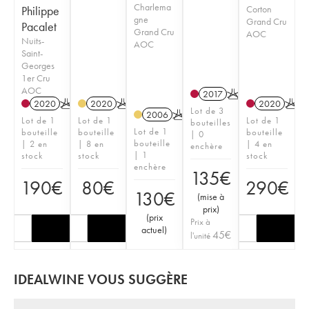
Charlema
Philippe
Corton
gne
Grand Cru
Pacalet
Grand Cru
AOC
Nuits-
AOC
Saint-
Georges
1er Cru
AOC
2017
K
2020
K
2020
K
2020
K
Lot de 3
2006
K
Lot de 1
Lot de 1
Lot de 1
bouteilles
Lot de 1
bouteille
bouteille
bouteille
| 0
bouteille
| 2 en
| 8 en
| 4 en
enchère
| 1
stock
stock
stock
enchère
135
€
190
€
80
€
290
€
130
€
(
mise à
prix
)
(
prix
Prix à
actuel
)
45
€
l'unité
IDEALWINE VOUS SUGGÈRE