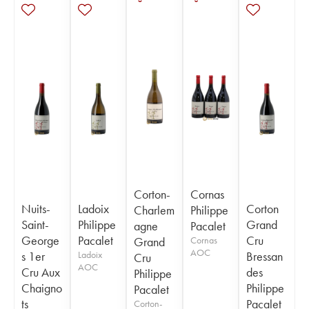
Corton-
Cornas
Nuits-
Ladoix
Corton
Charlem
Philippe
Saint-
Philippe
Grand
agne
Pacalet
George
Pacalet
Cru
Grand
Cornas
AOC
s 1er
Ladoix
Bressan
Cru
AOC
Cru Aux
des
Philippe
Chaigno
Philippe
Pacalet
ts
Pacalet
Corton-