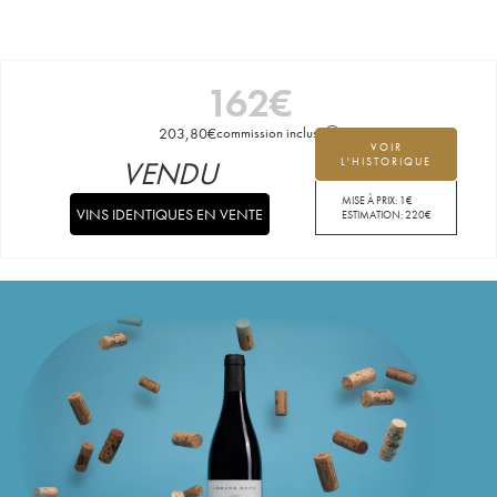
162
€
203,80
€
commission incluse
VOIR
VENDU
L'HISTORIQUE
MISE À PRIX:
1
€
VINS IDENTIQUES EN VENTE
ESTIMATION:
220
€