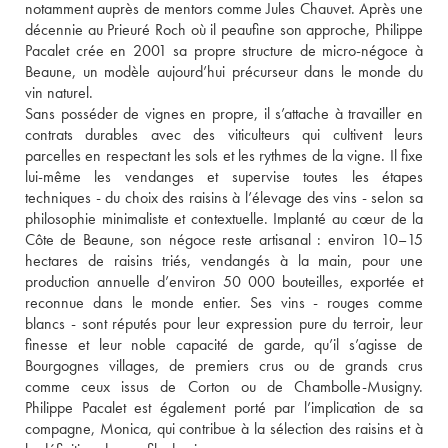
notamment auprès de mentors comme Jules Chauvet. Après une 
décennie au Prieuré Roch où il peaufine son approche, Philippe 
Pacalet crée en 2001 sa propre structure de micro-négoce à 
Beaune, un modèle aujourd’hui précurseur dans le monde du 
vin naturel.
Sans posséder de vignes en propre, il s’attache à travailler en 
contrats durables avec des viticulteurs qui cultivent leurs 
parcelles en respectant les sols et les rythmes de la vigne. Il fixe 
lui-même les vendanges et supervise toutes les étapes 
techniques - du choix des raisins à l’élevage des vins - selon sa 
philosophie minimaliste et contextuelle. Implanté au cœur de la 
Côte de Beaune, son négoce reste artisanal : environ 10–15 
hectares de raisins triés, vendangés à la main, pour une 
production annuelle d’environ 50 000 bouteilles, exportée et 
reconnue dans le monde entier. Ses vins - rouges comme 
blancs - sont réputés pour leur expression pure du terroir, leur 
finesse et leur noble capacité de garde, qu’il s’agisse de 
Bourgognes villages, de premiers crus ou de grands crus 
comme ceux issus de Corton ou de Chambolle-Musigny. 
Philippe Pacalet est également porté par l’implication de sa 
compagne, Monica, qui contribue à la sélection des raisins et à 