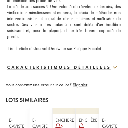
la définition des profils de vins.
La clé de son succès ? Une volonté de révéler les terroirs, des 
vinifications minutieusement menées, le choix de méthodes non 
interventionnistes et l'ajout de doses minimes et maîtrisées de 
soufre. Ses vins « très naturels » sont dotés d'un équilibre 
saisissant et, pour la plupart, d'une très bonne capacité de 
garde.
 Lire l'article du Journal iDealwine sur Philippe Pacalet
CARACTERISTIQUES DÉTAILLÉES
Vous constatez une erreur sur ce lot ?
Signaler
LOTS SIMILAIRES
E-
E-
ENCHÈRE
ENCHÈRE
E-
CAVISTE
CAVISTE
CAVISTE
6