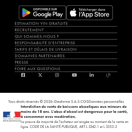
ESTIMATION VIN GRATUITE
RECRUTEMENT
QUI SOMMES-NOUS ?
RESPONSABILITÉ D'ENTREPRISE
TARIFS ET DÉLAIS DE LIVRAISON
DOMAINES PARTENAIRES
PRESSE
FOIRE AUX QUESTIONS
Tous droits réservés © 2026 iDealwine S.A.S.
CGS
Données personnelles
Interdiction de vente de boissons alcooliques aux mineurs de
moins de 18 ans. L'abus d'alcool est dangereux pour la santé,
à consommer avec modération.
La preuve de majorité de l'acheteur est exigée au moment de la vente en
ligne. CODE DE LA SANTÉ PUBLIQUE, ART.L.3342-1 et L.3353-3