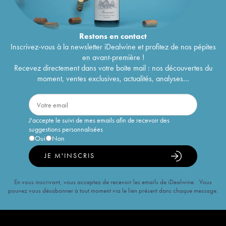
Restons en
contact
Inscrivez-vous à la newsletter iDealwine et profitez de nos pépites
en avant-première !
Recevez directement dans votre boîte mail : nos découvertes du
moment, ventes exclusives, actualités, analyses...
J'accepte le suivi de mes emails afin de recevoir des
suggestions personnalisées
Oui
Non
JE M'INSCRIS
En vous inscrivant, vous acceptez de recevoir les emails de iDealwine. Vous
pouvez vous désabonner à tout moment via le lien présent dans chaque message.