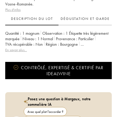
Vosne-Romanée.
Plus d'infos
DESCRIPTION DU LOT
DÉGUSTATION ET GARDE
Quantité :
1 magnum
Observation :
1 Étiquette très légèrement
marquée
Niveau :
1
Normal
Provenance :
particulier
TVA récupérable :
non
Région :
Bourgogne
Appellation :
Vosne-Romanée
Propriétaire :
Philippe Pacalet
En savoir plus...
CONTRÔLÉ, EXPERTISÉ & CERTIFIÉ PAR
IDEALWINE
Posez une question à Margaux, notre
sommelière IA
Avec quel plat l'accorder ?