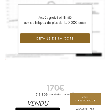
Accès gratuit et illimité
aux statistiques de plus de 150 000 cotes
DÉTAILS DE LA COTE
170
€
213,86
€
commission incluse
VOIR
VENDU
L'HISTORIQUE
MISE À PRIX:
170
€