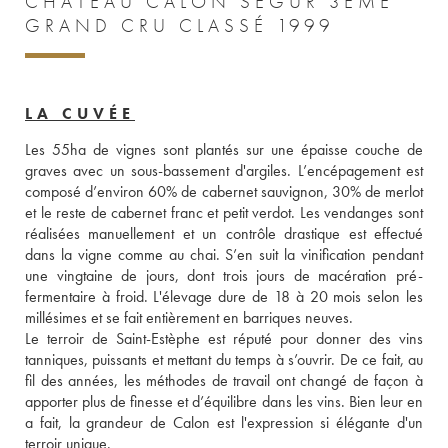
CHÂTEAU CALON SÉGUR 3ÈME
GRAND CRU CLASSÉ 1999
LA CUVÉE
Les 55ha de vignes sont plantés sur une épaisse couche de 
graves avec un sous-bassement d'argiles. L’encépagement est 
composé d’environ 60% de cabernet sauvignon, 30% de merlot 
et le reste de cabernet franc et petit verdot. Les vendanges sont 
réalisées manuellement et un contrôle drastique est effectué 
dans la vigne comme au chai. S’en suit la vinification pendant 
une vingtaine de jours, dont trois jours de macération pré-
fermentaire à froid. L'élevage dure de 18 à 20 mois selon les 
millésimes et se fait entièrement en barriques neuves. 
Le terroir de Saint-Estèphe est réputé pour donner des vins 
tanniques, puissants et mettant du temps à s’ouvrir. De ce fait, au 
fil des années, les méthodes de travail ont changé de façon à 
apporter plus de finesse et d’équilibre dans les vins. Bien leur en 
a fait, la grandeur de Calon est l'expression si élégante d'un 
terroir unique. 