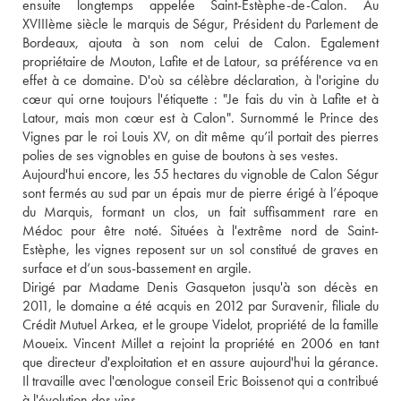
ensuite longtemps appelée Saint-Estèphe-de-Calon. Au 
XVIIIème siècle le marquis de Ségur, Président du Parlement de 
Bordeaux, ajouta à son nom celui de Calon. Egalement 
propriétaire de Mouton, Lafite et de Latour, sa préférence va en 
effet à ce domaine. D'où sa célèbre déclaration, à l'origine du 
cœur qui orne toujours l'étiquette : "Je fais du vin à Lafite et à 
Latour, mais mon cœur est à Calon". Surnommé le Prince des 
Vignes par le roi Louis XV, on dit même qu’il portait des pierres 
polies de ses vignobles en guise de boutons à ses vestes. 
Aujourd'hui encore, les 55 hectares du vignoble de Calon Ségur 
sont fermés au sud par un épais mur de pierre érigé à l’époque 
du Marquis, formant un clos, un fait suffisamment rare en 
Médoc pour être noté. Situées à l'extrême nord de Saint-
Estèphe, les vignes reposent sur un sol constitué de graves en 
surface et d’un sous-bassement en argile. 
Dirigé par Madame Denis Gasqueton jusqu'à son décès en 
2011, le domaine a été acquis en 2012 par Suravenir, filiale du 
Crédit Mutuel Arkea, et le groupe Videlot, propriété de la famille 
Moueix. Vincent Millet a rejoint la propriété en 2006 en tant 
que directeur d'exploitation et en assure aujourd'hui la gérance. 
Il travaille avec l'œnologue conseil Eric Boissenot qui a contribué 
à l'évolution des vins.