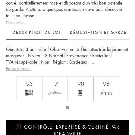
corsé, particulièrement racé et disposant d'un très bon potentiel
de garde. A attendre quelques années en cave pour découvrir
toute sa finesse.
Plus d'infos
DESCRIPTION DU LOT
DÉGUSTATION ET GARDE
Quantité :
3 bouteilles
Observation :
3 Étiquettes très légèrement
marquées
Niveau :
3
Normal
Provenance :
particulier
TVA récupérable :
non
Région :
Bordeaux
Appellation :
Saint-Estèphe
En savoir plus...
Classement :
3ème Grand Cru Classé
Propriétaire :
Suravenir Assurances
95
17
90
96
CONTRÔLÉ, EXPERTISÉ & CERTIFIÉ PAR
IDEALWINE