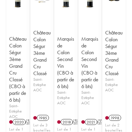
Château
Château
Château
Marquis
Marquis
Calon
Calon
Calon
de
de
Ségur
Ségur
Ségur
Calon
Calon
3ème
3ème
3ème
Second
Second
Grand
Grand
Grand
Vin
Vin
Cru
Cru
Cru
(CBO à
(CBO à
Classé
Classé
Classé
partir de
partir de
Saint-
Saint-
Estèphe
Estèphe
(CBO à
6 bts)
6 bts)
AOC
AOC
partir de
Saint-
Saint-
Estèphe
Estèphe
6 bts)
AOC
AOC
Saint-
Estèphe
AOC
1985
1998
2020
T
2018
T
2021
T
Lot de 3
Lot de 2
Lot de 1
Lot de 1
Lot de 1
bouteilles
bouteilles