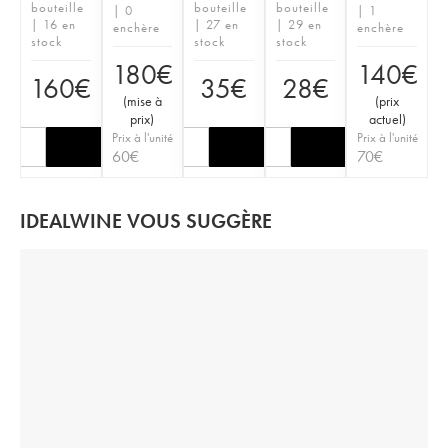
bouteille
bouteille
bouteille
| 0
| 1
| 16 en
| 27 en
| 29 en
enchère
enchère
stock
stock
stock
180
€
140
€
160
€
35
€
28
€
(
mise à
(
prix
prix
)
actuel
)
Prix à l'unité
Prix à l'unité
60
€
70
€
IDEALWINE VOUS SUGGÈRE