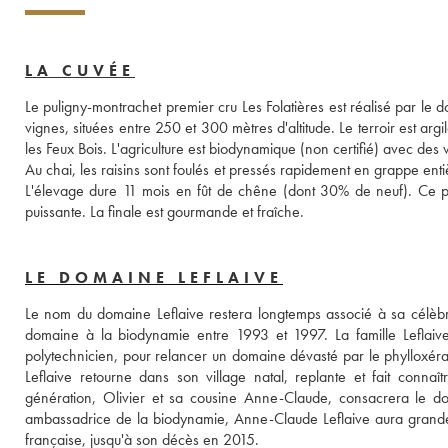
LA CUVÉE
Le puligny-montrachet premier cru Les Folatières est réalisé par le 
vignes, situées entre 250 et 300 mètres d'altitude. Le terroir est argi
les Feux Bois. L'agriculture est biodynamique (non certifié) avec d
Au chai, les raisins sont foulés et pressés rapidement en grappe entièr
L'élevage dure 11 mois en fût de chêne (dont 30% de neuf). Ce 
puissante. La finale est gourmande et fraîche.
LE DOMAINE LEFLAIVE
Le nom du domaine Leflaive restera longtemps associé à sa célèbr
domaine à la biodynamie entre 1993 et 1997. La famille Leflaive h
polytechnicien, pour relancer un domaine dévasté par le phylloxéra.
Leflaive retourne dans son village natal, replante et fait connaî
génération, Olivier et sa cousine Anne-Claude, consacrera le d
ambassadrice de la biodynamie, Anne-Claude Leflaive aura grandeme
française, jusqu'à son décès en 2015. 