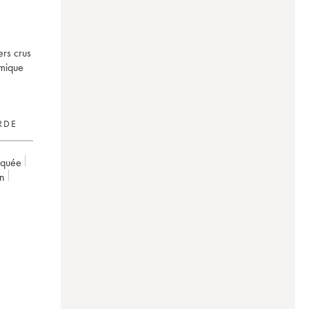
ers crus
amique
RDE
rquée
on