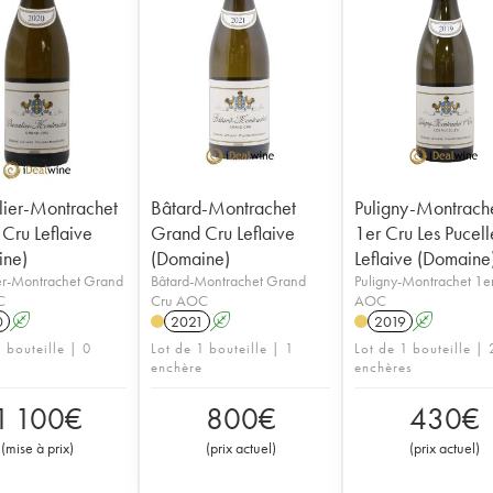
ier-Montrachet
Bâtard-Montrachet
Puligny-Montrach
Cru Leflaive
Grand Cru Leflaive
1er Cru Les Pucell
ine)
(Domaine)
Leflaive (Domaine
er-Montrachet Grand
Bâtard-Montrachet Grand
Puligny-Montrachet 1e
C
Cru AOC
AOC
0
A
2021
A
2019
A
 bouteille | 0
Lot de 1 bouteille | 1
Lot de 1 bouteille | 
enchère
enchères
1 100
€
800
€
430
€
(
mise à prix
)
(
prix actuel
)
(
prix actuel
)