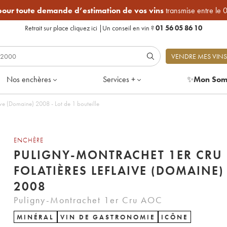
 pour toute demande d’estimation de vos vins
transmise entre le 
Retrait sur place
cliquez ici
|
Un conseil en vin ?
01 56 05 86 10
VENDRE MES VINS
Nos enchères
Services +
✨
Mon Som
ive (Domaine) 2008 - Lot de 1 bouteille
ENCHÈRE
PULIGNY-MONTRACHET 1ER CRU 
FOLATIÈRES LEFLAIVE (DOMAINE)
2008
Puligny-Montrachet 1er Cru AOC
MINÉRAL
VIN DE GASTRONOMIE
ICÔNE