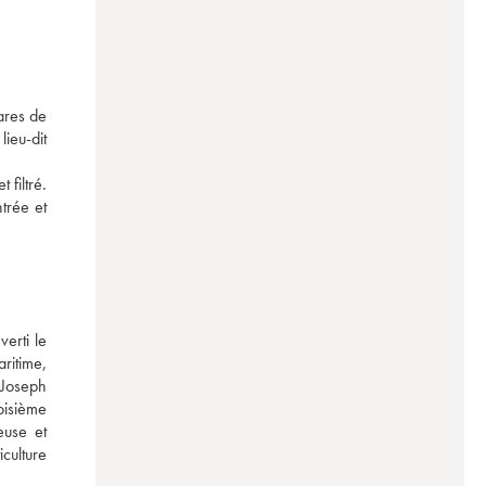
ares de 
ieu-dit 
filtré. 
rée et 
rti le 
itime, 
Joseph 
isième 
use et 
ulture 