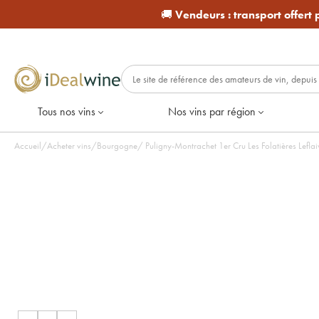
🚚
Vendeurs :
transport offert
Tous nos vins
Nos vins par région
Accueil
/
Acheter vins
/
Bourgogne
/
Puligny-Montrachet 1er Cru Les Folatières Lefla