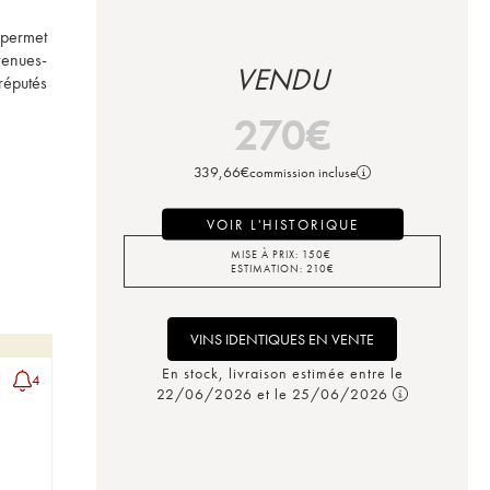
 permet 
venues-
VENDU
éputés 
270
€
339,66
€
commission incluse
VOIR L'HISTORIQUE
MISE À PRIX:
150
€
ESTIMATION:
210
€
VINS IDENTIQUES EN VENTE
En stock, livraison estimée entre le
4
22/06/2026 et le 25/06/2026