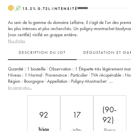
A
13.5
%
0.75
L
INTENSITÉ
Au sein de la gamme du domaine Leflaive, il s'agit de l'un des premi
les plus intenses et plus recherchés. Un puligny-montrachet biodyn
(non certifié) vinifié en grappe entière.
Plus d'infos
DESCRIPTION DU LOT
DÉGUSTATION ET GA
Quantité :
1 bouteille
Observation :
1 Étiquette très légèrement ma
Niveau :
1
Normal
Provenance :
particulier
TVA récupérable :
n
Région :
Bourgogne
Appellation :
Puligny-Montrachet
Classement :
1er Cru
Propriétaire :
Leflaive (Domaine)
En savoir plus...
(90-
92
17
92)