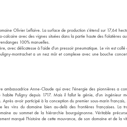
domaine Olivier Leflaive. La surface de production s'étend sur 17,64 hect
lo-calcaire avec des vignes situées dans la partie haute des Folatières au l
es vendanges 100% manuelles.
e, avec délicatesse à l'aide d'un pressoir pneumatique. Le vin est collé et 
puligny-montrachet a un nez mûr et complexe avec une bouche concent
e ambassadrice Anne-Claude qui avec l'énergie des pionnières a conve
abite Puligny depuis 1717. Mais il fallut le génie, d'un ingénieur mar
 Après avoir participé à la conception du premier sous-marin français, 
tre les vins du domaine bien au-delà des frontières françaises. La tro
omaine au sommet de la hiérarchie bourguignonne. Véritable précurse
nt marqué l'histoire de cette mouvance, de son domaine et de la vitic