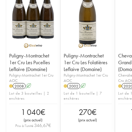
Puligny-Montrachet
Puligny-Montrachet
Cheval
1er Cru Les Pucelles
1er Cru Les Folatières
Grand 
Leflaive (Domaine)
Leflaive (Domaine)
(Doma
Puligny-Montrachet 1er Cru
Puligny-Montrachet 1er Cru
Chevali
AOC
AOC
Cru AO
2008
A
2002
A
202
Lot de 3 bouteilles | 2
Lot de 1 bouteille | 7
Lot de 1
enchères
enchères
enchère
1 040
€
270
€
(
prix actuel
)
(
prix actuel
)
346,67
€
Prix à l'unité