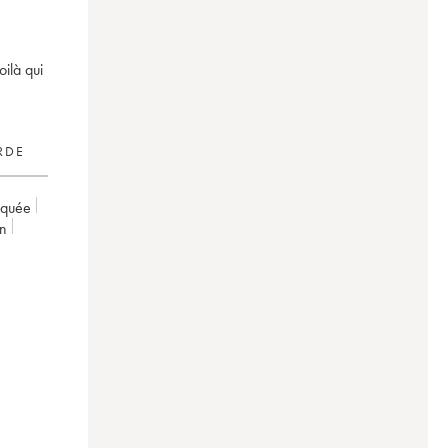
ilà qui
RDE
rquée
on