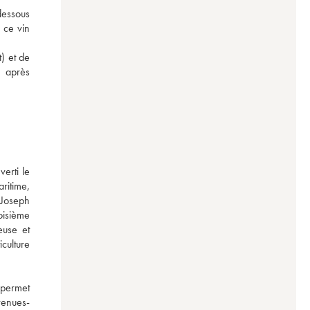
dessous 
 ce vin 
 et de 
 après 
rti le 
itime, 
Joseph 
isième 
use et 
ulture 
 permet 
venues-