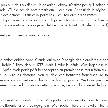
is plus de trois siècles, le domaine Leflaive n'estime pas qu'il soit en 
ale. S'il n'a pas de nom prestigieux - sauf bien sûr celui de la région -
t des années 80 sur deux parcelles : Les Houlières et Les Parties. 
et gourmand exprime des notes d'agrumes (citron jaune essentiellement)
es provenant de l'élevage en fût de chêne (dont 12% de bois neuf)
A boire jeune, ce vin agréable pourra gagner en complexité après quelques années passées en cave. 
e ambassadrice Anne-Claude qui avec l'énergie des pionnières a conve
abite Puligny depuis 1717. Mais il fallut le génie, d'un ingénieur mar
 Après avoir participé à la conception du premier sous-marin français, 
tre les vins du domaine bien au-delà des frontières françaises. La tro
omaine au sommet de la hiérarchie bourguignonne. Véritable précurse
nt marqué l'histoire de cette mouvance, de son domaine et de la vitic
 amateur. L'attention particulière portée à la vigne et à la vinification
des différents terroirs bourguignons. Montrachet, bâtard, chevalier, bien