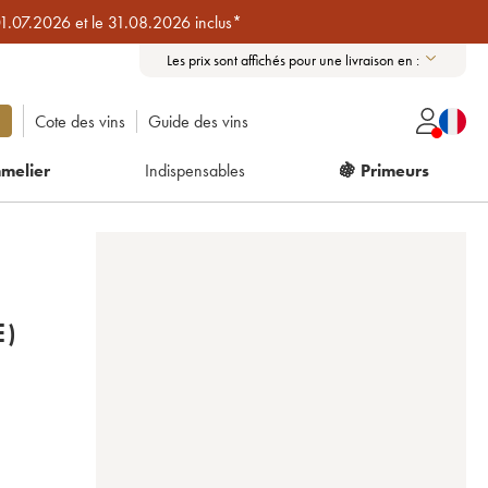
01.07.2026 et le 31.08.2026 inclus*
Les prix sont affichés pour une livraison en :
Cote des vins
Guide des vins
melier
Indispensables
🍇 Primeurs
E)