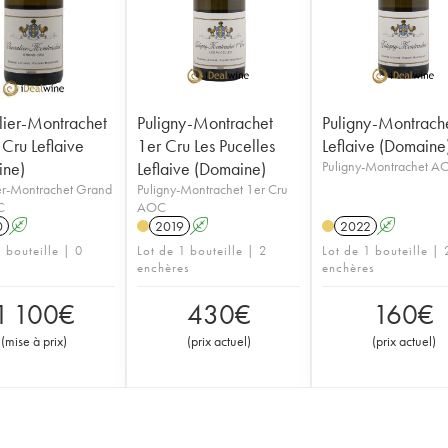
ier-Montrachet
Puligny-Montrachet
Puligny-Montrach
Cru Leflaive
1er Cru Les Pucelles
Leflaive (Domaine
ine)
Leflaive (Domaine)
Puligny-Montrachet A
er-Montrachet Grand
Puligny-Montrachet 1er Cru
C
AOC
0
A
2019
A
2022
A
 bouteille | 0
Lot de 1 bouteille | 2
Lot de 1 bouteille | 
enchères
enchères
1 100
€
430
€
160
€
(
mise à prix
)
(
prix actuel
)
(
prix actuel
)