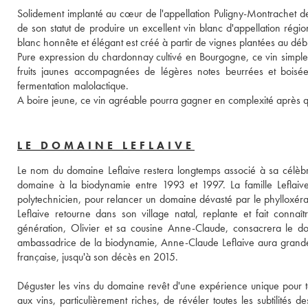
Solidement implanté au cœur de l'appellation Puligny-Montrachet depu
de son statut de produire un excellent vin blanc d'appellation région
blanc honnête et élégant est créé à partir de vignes plantées au débu
Pure expression du chardonnay cultivé en Bourgogne, ce vin simple 
fruits jaunes accompagnées de légères notes beurrées et boisé
fermentation malolactique. 
LE DOMAINE LEFLAIVE
Le nom du domaine Leflaive restera longtemps associé à sa célèbr
domaine à la biodynamie entre 1993 et 1997. La famille Leflaive h
polytechnicien, pour relancer un domaine dévasté par le phylloxéra.
Leflaive retourne dans son village natal, replante et fait connaî
génération, Olivier et sa cousine Anne-Claude, consacrera le d
ambassadrice de la biodynamie, Anne-Claude Leflaive aura grandeme
française, jusqu'à son décès en 2015. 
Déguster les vins du domaine revêt d'une expérience unique pour tout
aux vins, particulièrement riches, de révéler toutes les subtilités 