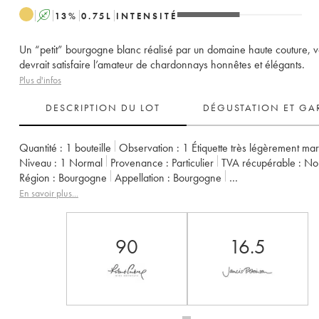
A
13
%
0.75
L
INTENSITÉ
Un “petit” bourgogne blanc réalisé par un domaine haute couture, vo
devrait satisfaire l’amateur de chardonnays honnêtes et élégants.
Plus d'infos
DESCRIPTION DU LOT
DÉGUSTATION ET GA
Quantité :
1 bouteille
Observation :
1 Étiquette très légèrement ma
Niveau :
1
Normal
Provenance :
particulier
TVA récupérable :
n
Région :
Bourgogne
Appellation :
Bourgogne
Propriétaire :
Leflaive (Domaine)
En savoir plus...
90
16.5