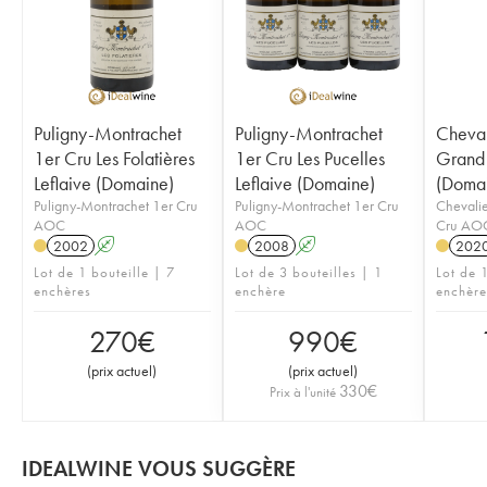
Puligny-Montrachet
Puligny-Montrachet
Cheval
1er Cru Les Folatières
1er Cru Les Pucelles
Grand 
Leflaive (Domaine)
Leflaive (Domaine)
(Doma
Puligny-Montrachet 1er Cru
Puligny-Montrachet 1er Cru
Chevali
AOC
AOC
Cru AO
2002
A
2008
A
202
Lot de 1 bouteille | 7
Lot de 3 bouteilles | 1
Lot de 1
enchères
enchère
enchère
270
€
990
€
(
prix actuel
)
(
prix actuel
)
330
€
Prix à l'unité
IDEALWINE VOUS SUGGÈRE