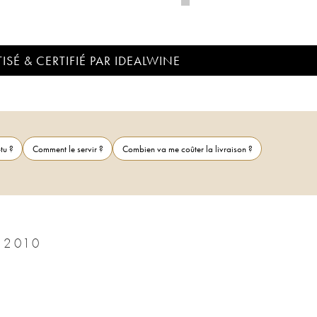
ISÉ & CERTIFIÉ PAR IDEALWINE
tu ?
Comment le servir ?
Combien va me coûter la livraison ?
 2010