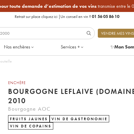
 pour toute demande d’estimation de vos vins
transmise entre le 
Retrait sur place
cliquez ici
|
Un conseil en vin ?
01 56 05 86 10
VENDRE MES VINS
Nos enchères
Services +
✨
Mon Som
outeille
ENCHÈRE
BOURGOGNE LEFLAIVE (DOMAIN
2010
Bourgogne AOC
FRUITS JAUNES
VIN DE GASTRONOMIE
VIN DE COPAINS