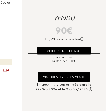
éputés 
VENDU
90
€
113,22
€
commission incluse
VOIR L'HISTORIQUE
MISE À PRIX:
80
€
ESTIMATION:
110
€
3
VINS IDENTIQUES EN VENTE
En stock, livraison estimée entre le
22/06/2026 et le 25/06/2026