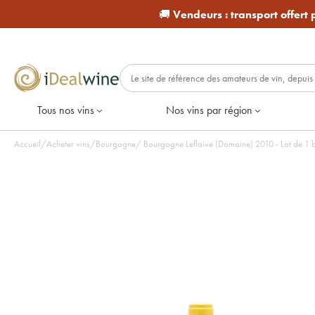
🚚
Vendeurs :
transport offert
Tous nos vins
Nos vins par région
Accueil
/
Acheter vins
/
Bourgogne
/
Bourgogne Leflaive (Domaine) 2010 - Lot de 1 b