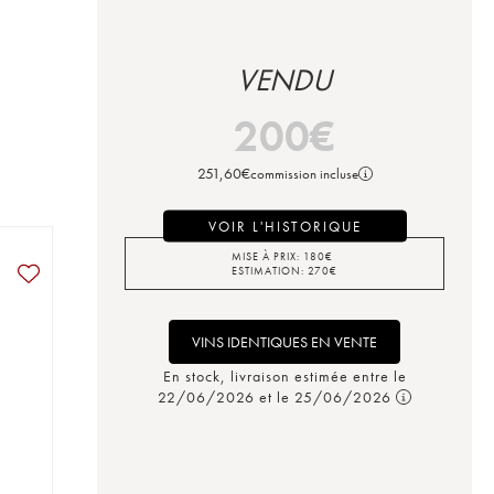
VENDU
200
€
251,60
€
commission incluse
VOIR L'HISTORIQUE
MISE À PRIX:
180
€
ESTIMATION:
270
€
VINS IDENTIQUES EN VENTE
En stock, livraison estimée entre le
22/06/2026 et le 25/06/2026