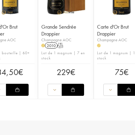
d'Or Brut
Grande Sendrée
Carte d'Or Brut
er
Drappier
Drappier
gne AOC
Champagne AOC
Champagne AOC
2010
T
H
H
1 bouteille | 60+
Lot de 1 magnum | 7 en
Lot de 1 magnum | 1
k
stock
stock
34,50
€
229
€
75
€