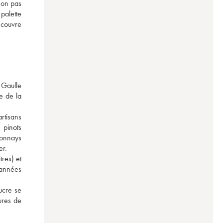
on pas 
palette 
écouvre 
Gaulle 
 de la 
rtisans 
pinots 
onnays 
er.
res) et 
années 
ucre se 
ures de 