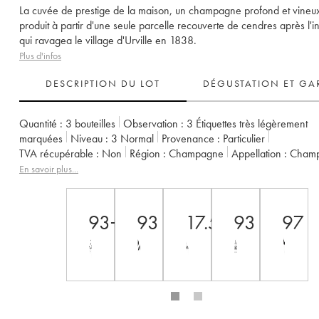
La cuvée de prestige de la maison, un champagne profond et vineu
produit à partir d'une seule parcelle recouverte de cendres après l'
qui ravagea le village d'Urville en 1838.
Plus d'infos
DESCRIPTION DU LOT
DÉGUSTATION ET GA
Quantité :
3 bouteilles
Observation :
3 Étiquettes très légèrement
marquées
Niveau :
3
Normal
Provenance :
particulier
TVA récupérable :
non
Région :
Champagne
Appellation :
Cham
Propriétaire :
Drappier
En savoir plus...
93+
93
17.5
93
97