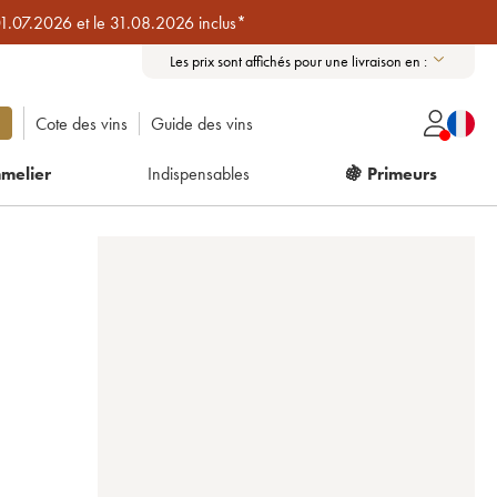
01.07.2026 et le 31.08.2026 inclus*
Les prix sont affichés pour une livraison en :
Cote des vins
Guide des vins
melier
Indispensables
🍇 Primeurs
0