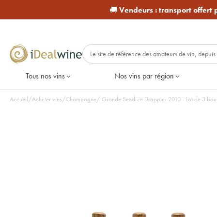
🚚
Vendeurs :
transport offert
Tous nos vins
Nos vins par région
Accueil
/
Acheter vins
/
Champagne
/
Grande Sendrée Drappier 2010 - Lot de 3 bout