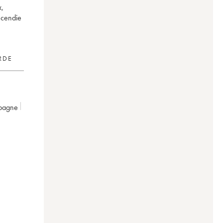
x,
incendie
RDE
pagne