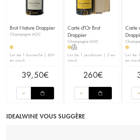
Brut Nature Drappier
Carte d'Or Brut
Carte 
Champagne AOC
Drappier
Drappi
Champagne AOC
Champa
T
H
H
H
Lot de 1 bouteille | 60+
Lot de 1 jeroboam | 3 en
Lot de 
en stock
stock
en stoc
39,50
€
260
€
IDEALWINE VOUS SUGGÈRE