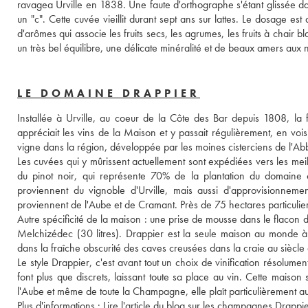
ravagea Urville en 1838. Une faute d'orthographe s'étant glissée dan
un "c". Cette cuvée vieillit durant sept ans sur lattes. Le dosage es
d'arômes qui associe les fruits secs, les agrumes, les fruits à chair b
un très bel équilibre, une délicate minéralité et de beaux amers aux
LE DOMAINE DRAPPIER
Installée à Urville, au coeur de la Côte des Bar depuis 1808, la 
appréciait les vins de la Maison et y passait régulièrement, en vois
vigne dans la région, développée par les moines cisterciens de l'Ab
Les cuvées qui y mûrissent actuellement sont expédiées vers les meill
du pinot noir, qui représente 70% de la plantation du domaine 
proviennent du vignoble d'Urville, mais aussi d'approvisionne
proviennent de l'Aube et de Cramant. Près de 75 hectares particuliers
Autre spécificité de la maison : une prise de mousse dans le flacon d'
Melchizédec (30 litres). Drappier est la seule maison au monde à 
dans la fraîche obscurité des caves creusées dans la craie au siècle
Le style Drappier, c'est avant tout un choix de vinification résolument
font plus que discrets, laissant toute sa place au vin. Cette maison 
l'Aube et même de toute la Champagne, elle plaît particulièrement
Plus d'informations : 
Lire l'article du blog sur les champagnes Drappi