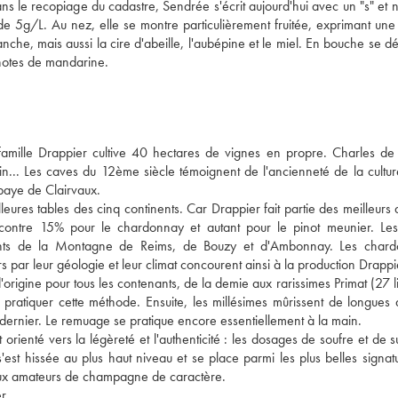
s le recopiage du cadastre, Sendrée s'écrit aujourd'hui avec un "s" et n
t de 5g/L. Au nez, elle se montre particulièrement fruitée, exprimant une 
lanche, mais aussi la cire d'abeille, l'aubépine et le miel. En bouche se d
 notes de mandarine.
famille Drappier cultive 40 hectares de vignes en propre. Charles de 
in... Les caves du 12ème siècle témoignent de l'ancienneté de la culture
baye de Clairvaux.
eures tables des cinq continents. Car Drappier fait partie des meilleurs a
contre 15% pour le chardonnay et autant pour le pinot meunier. Les 
ments de la Montagne de Reims, de Bouzy et d'Ambonnay. Les chard
 par leur géologie et leur climat concourent ainsi à la production Drappi
origine pour tous les contenants, de la demie aux rarissimes Primat (27 lit
pratiquer cette méthode. Ensuite, les millésimes mûrissent de longues 
 dernier. Le remuage se pratique encore essentiellement à la main.
 orienté vers la légèreté et l'authenticité : les dosages de soufre et de s
s'est hissée au plus haut niveau et se place parmi les plus belles signat
 aux amateurs de champagne de caractère. 
er