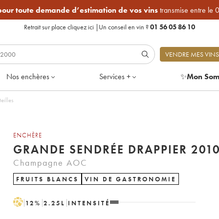
 pour toute demande d’estimation de vos vins
transmise entre le 
Retrait sur place
cliquez ici
|
Un conseil en vin ?
01 56 05 86 10
VENDRE MES VINS
Nos enchères
Services +
✨
Mon Som
eilles
ENCHÈRE
GRANDE SENDRÉE DRAPPIER 201
Champagne AOC
FRUITS BLANCS
VIN DE GASTRONOMIE
H
12
%
2.25
L
INTENSITÉ