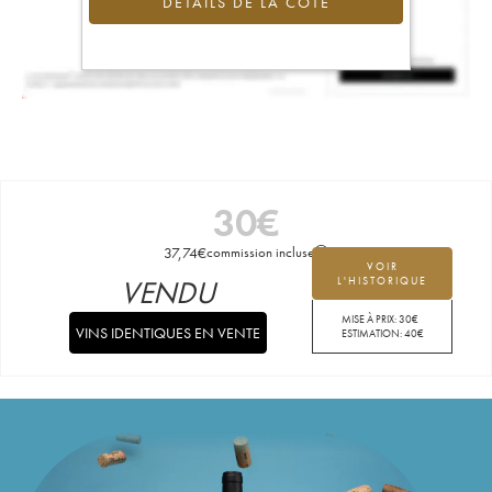
DÉTAILS DE LA COTE
30
€
37,74
€
commission incluse
VOIR
VENDU
L'HISTORIQUE
MISE À PRIX:
30
€
VINS IDENTIQUES EN VENTE
ESTIMATION:
40
€