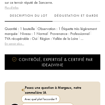
sur ce terroir réputé de Sancerre.
Plus d'infos
DESCRIPTION DU LOT
DÉGUSTATION ET GARDE
Quantité :
1 bouteille
Observation :
1 Étiquette très légèrement
marquée
Niveau :
1
Normal
Provenance :
professionnel
TVA récupérable :
oui
Région :
Vallée de la Loire
Appellation :
Sancerre
Propriétaire :
Delaporte
En savoir plus...
CONTRÔLÉ, EXPERTISÉ & CERTIFIÉ PAR
IDEALWINE
Posez une question à Margaux, notre
sommelière IA
Avec quel plat l'accorder ?