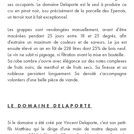
ses occupants. Le domaine Delaporte est le seul à produire ce 
cru en pinot noir, issu précisément de la parcelle des Epenots, 
un terroir tout à fait exceptionnel. 
Les grappes sont vendangées manuellement, avant d’être 
macérées pendant 25 jours entre 18 et 25 degrés, afin 
d'extraire un maximum de couleurs et de saveurs. Le jus est 
ensuite élevé un an en fût de 228 litres dont 25% de bois neuf. 
Le vin ne subit ni pigeage, ni filtration avant la mise en bouteille.
Sa robe sombre s'ouvre avec élégance sur des notes complexes 
de fruits noirs, de menthol et de fruits secs. Sa finesse et sa 
noblesse persistent longuement. Sa densité s'accompagne 
volontiers d'une belle pièce de viande.
LE DOMAINE DELAPORTE
Si le domaine a été créé par Vincent Delaporte, c'est son petit-
fils Matthieu qui le dirige d'une main de maître depuis son 