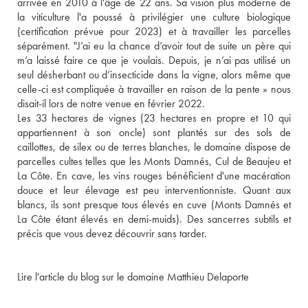
arrivée en 2010 à l'âge de 22 ans. Sa vision plus moderne de 
la viticulture l'a poussé à privilégier une culture biologique 
(certification prévue pour 2023) et à travailler les parcelles 
séparément. "J’ai eu la chance d’avoir tout de suite un père qui 
m’a laissé faire ce que je voulais. Depuis, je n’ai pas utilisé un 
seul désherbant ou d’insecticide dans la vigne, alors même que 
celle-ci est compliquée à travailler en raison de la pente » nous 
disait-il lors de notre venue en février 2022. 
Les 33 hectares de vignes (23 hectares en propre et 10 qui 
appartiennent à son oncle) sont plantés sur des sols de 
caillottes, de silex ou de terres blanches, le domaine dispose de 
parcelles cultes telles que les Monts Damnés, Cul de Beaujeu et 
La Côte. En cave, les vins rouges bénéficient d'une macération 
douce et leur élevage est peu interventionniste. Quant aux 
blancs, ils sont presque tous élevés en cuve (Monts Damnés et 
La Côte étant élevés en demi-muids). Des sancerres subtils et 
précis que vous devez découvrir sans tarder. 
Lire l'article du blog sur le domaine Matthieu Delaporte