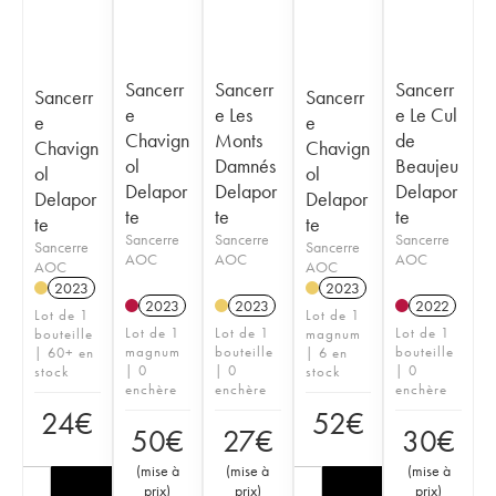
Sancerr
Sancerr
Sancerr
Sancerr
Sancerr
e
e Les
e Le Cul
e
e
Chavign
Monts
de
Chavign
Chavign
ol
Damnés
Beaujeu
ol
ol
Delapor
Delapor
Delapor
Delapor
Delapor
te
te
te
te
te
Sancerre
Sancerre
Sancerre
Sancerre
Sancerre
AOC
AOC
AOC
AOC
AOC
2023
2023
2023
2023
2022
Lot de 1
Lot de 1
Lot de 1
Lot de 1
Lot de 1
bouteille
magnum
magnum
bouteille
bouteille
| 60+ en
| 6 en
| 0
| 0
| 0
stock
stock
enchère
enchère
enchère
24
€
52
€
50
€
27
€
30
€
(
mise à
(
mise à
(
mise à
prix
)
prix
)
prix
)