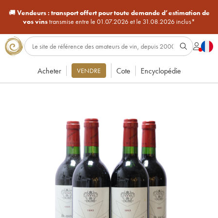
🚚
Vendeurs :
transport offert pour toute demande d’estimation de
vos vins
transmise entre le 01.07.2026 et le 31.08.2026 inclus*
Acheter
Cote
Encyclopédie
VENDRE