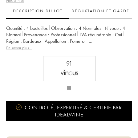
Plus d'infos
DESCRIPTION DU LOT
DÉGUSTATION ET GARDE
Quantité :
4 bouteilles
Observation :
4 Normales
Niveau :
4
Normal
Provenance :
professionnel
TVA récupérable :
oui
Région :
Bordeaux
Appellation :
Pomerol
Propriétaire :
SC du Château L'Evangile
En savoir plus...
91
CONTRÔLÉ, EXPERTISÉ & CERTIFIÉ PAR
IDEALWINE