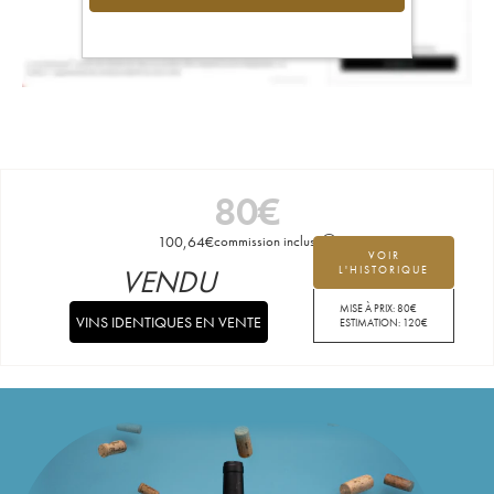
80
€
100,64
€
commission incluse
VOIR
VENDU
L'HISTORIQUE
MISE À PRIX:
80
€
VINS IDENTIQUES EN VENTE
ESTIMATION:
120
€