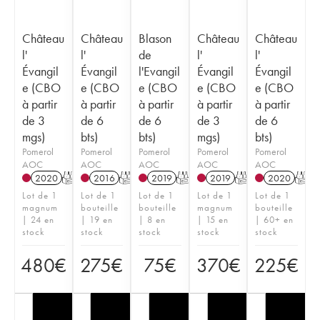
Château
Château
Blason
Château
Château
l'
l'
de
l'
l'
Évangil
Évangil
l'Evangil
Évangil
Évangil
e (CBO
e (CBO
e (CBO
e (CBO
e (CBO
à partir
à partir
à partir
à partir
à partir
de 3
de 6
de 6
de 3
de 6
mgs)
bts)
bts)
mgs)
bts)
Pomerol
Pomerol
Pomerol
Pomerol
Pomerol
AOC
AOC
AOC
AOC
AOC
2020
T
2016
T
2019
T
2019
T
2020
T
Lot de 1
Lot de 1
Lot de 1
Lot de 1
Lot de 1
magnum
bouteille
bouteille
magnum
bouteille
| 24 en
| 19 en
| 8 en
| 15 en
| 60+ en
stock
stock
stock
stock
stock
480
€
275
€
75
€
370
€
225
€