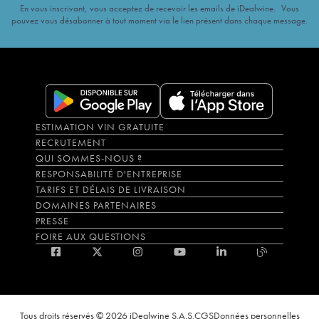
En vous inscrivant, vous acceptez de recevoir les emails de iDealwine. Vous
pouvez vous désabonner à tout moment via le lien présent dans chaque message.
ESTIMATION VIN GRATUITE
RECRUTEMENT
QUI SOMMES-NOUS ?
RESPONSABILITÉ D'ENTREPRISE
TARIFS ET DÉLAIS DE LIVRAISON
DOMAINES PARTENAIRES
PRESSE
FOIRE AUX QUESTIONS
Tous droits réservés © 2026 iDealwine S.A.S.
CGS
Données personnelles