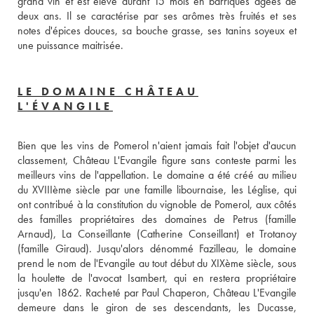
grand vin et est élevé durant 15 mois en barriques âgées de 
deux ans. Il se caractérise par ses arômes très fruités et ses 
notes d'épices douces, sa bouche grasse, ses tanins soyeux et 
une puissance maitrisée.
LE DOMAINE CHÂTEAU
L'ÉVANGILE
Bien que les vins de Pomerol n'aient jamais fait l'objet d'aucun 
classement, Château L'Evangile figure sans conteste parmi les 
meilleurs vins de l'appellation. Le domaine a été créé au milieu 
du XVIIIème siècle par une famille libournaise, les Léglise, qui 
ont contribué à la constitution du vignoble de Pomerol, aux côtés 
des familles propriétaires des domaines de Petrus (famille 
Arnaud), La Conseillante (Catherine Conseillant) et Trotanoy 
(famille Giraud). Jusqu'alors dénommé Fazilleau, le domaine 
prend le nom de l'Evangile au tout début du XIXème siècle, sous 
la houlette de l'avocat Isambert, qui en restera propriétaire 
jusqu'en 1862. Racheté par Paul Chaperon, Château L'Evangile 
demeure dans le giron de ses descendants, les Ducasse, 