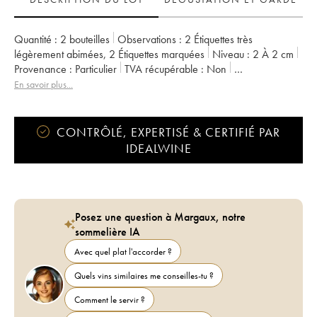
Quantité :
2 bouteilles
Observations :
2 Étiquettes très
légèrement abimées
,
2 Étiquettes marquées
Niveau :
2
À 2 cm
Provenance :
particulier
TVA récupérable :
non
Région :
Vallée de la Loire
Appellation :
Pouilly-Fumé
En savoir plus...
CONTRÔLÉ, EXPERTISÉ & CERTIFIÉ PAR
IDEALWINE
Posez une question à Margaux, notre
sommelière IA
Avec quel plat l'accorder ?
Quels vins similaires me conseilles-tu ?
Comment le servir ?