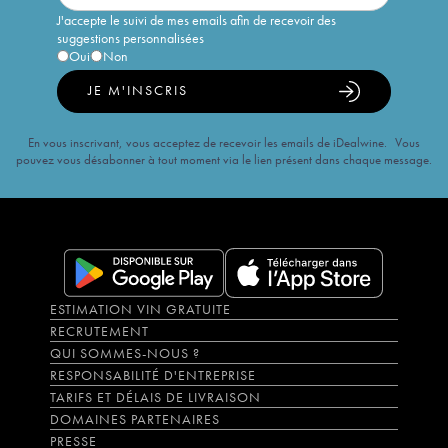
J'accepte le suivi de mes emails afin de recevoir des
suggestions personnalisées
Oui
Non
JE M'INSCRIS
En vous inscrivant, vous acceptez de recevoir les emails de iDealwine. Vous
pouvez vous désabonner à tout moment via le lien présent dans chaque message.
ESTIMATION VIN GRATUITE
RECRUTEMENT
QUI SOMMES-NOUS ?
RESPONSABILITÉ D'ENTREPRISE
TARIFS ET DÉLAIS DE LIVRAISON
DOMAINES PARTENAIRES
PRESSE