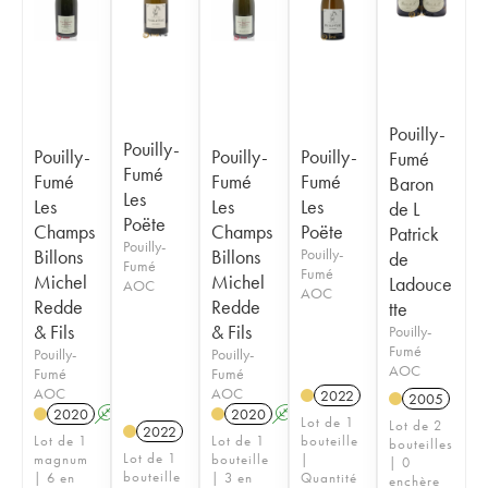
Pouilly-
Pouilly-
Pouilly-
Pouilly-
Pouilly-
Fumé
Fumé
Fumé
Fumé
Fumé
Baron
Les
Les
Les
Les
de L
Poëte
Champs
Champs
Poëte
Patrick
Pouilly-
Billons
Billons
Pouilly-
de
Fumé
Fumé
Michel
Michel
Ladouce
AOC
AOC
Redde
Redde
tte
& Fils
& Fils
Pouilly-
Fumé
Pouilly-
Pouilly-
AOC
Fumé
Fumé
AOC
AOC
2022
2005
2020
A
2020
A
Lot de 1
Lot de 2
2022
Lot de 1
Lot de 1
bouteille
bouteilles
Lot de 1
magnum
bouteille
|
| 0
bouteille
| 6 en
| 3 en
Quantité
enchère