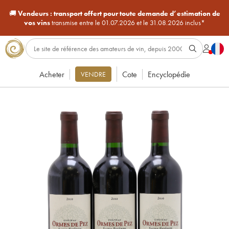
🚚
Vendeurs :
transport offert pour toute demande d’estimation de
vos vins
transmise entre le 01.07.2026 et le 31.08.2026 inclus*
Acheter
Cote
Encyclopédie
VENDRE