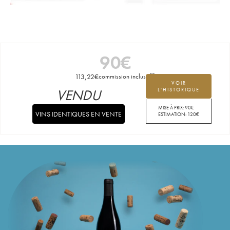
90
€
113,22
€
commission incluse
VOIR
VENDU
L'HISTORIQUE
MISE À PRIX:
90
€
VINS IDENTIQUES EN VENTE
ESTIMATION:
120
€