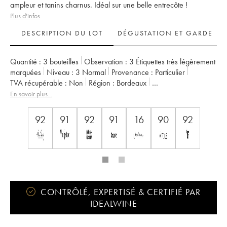
ampleur et tanins charnus. Idéal sur une belle entrecôte !
Plus d'infos
DESCRIPTION DU LOT
DÉGUSTATION ET GARDE
Quantité :
3 bouteilles
Observation :
3 Étiquettes très légèrement
marquées
Niveau :
3
Normal
Provenance :
particulier
TVA récupérable :
non
Région :
Bordeaux
Appellation :
Saint-Estèphe
Propriétaire :
Famille Cazes
En savoir plus...
92
91
92
91
16
90
92
CONTRÔLÉ, EXPERTISÉ & CERTIFIÉ PAR
IDEALWINE