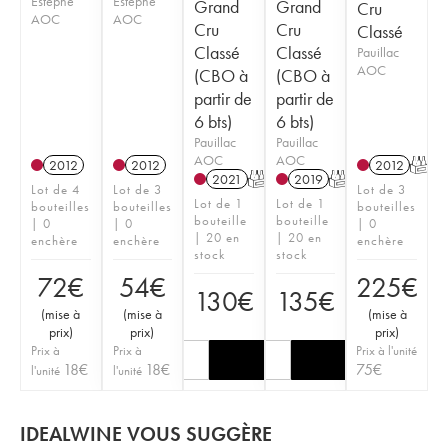
Estèphe
Estèphe
Grand
Grand
Cru
AOC
AOC
Cru
Cru
Classé
Classé
Classé
Pauillac
AOC
(CBO à
(CBO à
partir de
partir de
6 bts)
6 bts)
Pauillac
Pauillac
AOC
AOC
2012
2012
2012
T
2021
T
2019
T
Lot de 4
Lot de 3
Lot de 3
Lot de 1
Lot de 1
bouteilles
bouteilles
bouteilles
bouteille
bouteille
| 0
| 0
| 0
| 20 en
| 20 en
enchère
enchère
enchère
stock
stock
72
€
54
€
225
€
130
€
135
€
(
mise à
(
mise à
(
mise à
prix
)
prix
)
prix
)
Prix à
Prix à
Prix à l'unité
18
€
18
€
75
€
l'unité
l'unité
IDEALWINE VOUS SUGGÈRE