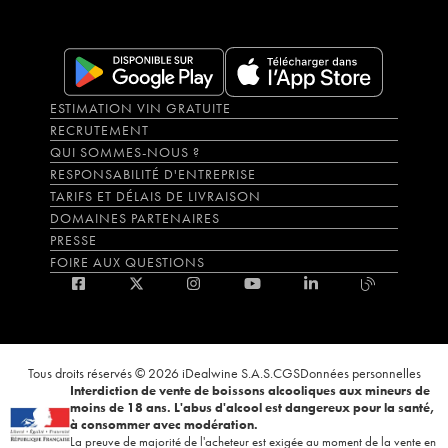
ESTIMATION VIN GRATUITE
RECRUTEMENT
QUI SOMMES-NOUS ?
RESPONSABILITÉ D'ENTREPRISE
TARIFS ET DÉLAIS DE LIVRAISON
DOMAINES PARTENAIRES
PRESSE
FOIRE AUX QUESTIONS
Tous droits réservés © 2026 iDealwine S.A.S.
CGS
Données personnelles
Interdiction de vente de boissons alcooliques aux mineurs de
moins de 18 ans. L'abus d'alcool est dangereux pour la santé,
à consommer avec modération.
La preuve de majorité de l'acheteur est exigée au moment de la vente en