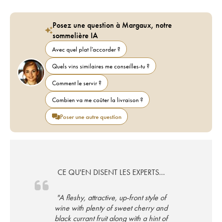
Posez une question à Margaux, notre
sommelière IA
Avec quel plat l'accorder ?
Quels vins similaires me conseilles-tu ?
Comment le servir ?
Combien va me coûter la livraison ?
Poser une autre question
CE QU'EN DISENT LES EXPERTS...
"A fleshy, attractive, up-front style of
wine with plenty of sweet cherry and
black currant fruit along with a hint of