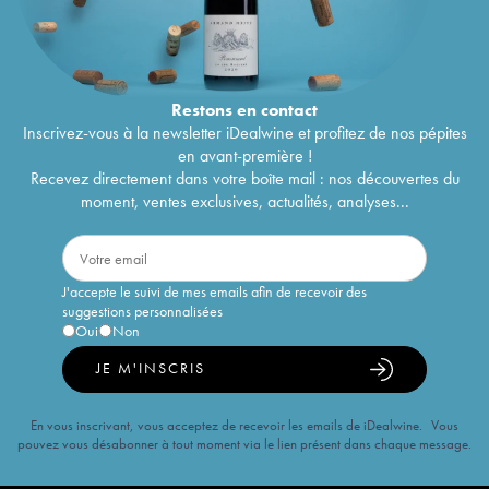
Restons en
contact
Inscrivez-vous à la newsletter iDealwine et profitez de nos pépites
en avant-première !
Recevez directement dans votre boîte mail : nos découvertes du
moment, ventes exclusives, actualités, analyses...
J'accepte le suivi de mes emails afin de recevoir des
suggestions personnalisées
Oui
Non
JE M'INSCRIS
En vous inscrivant, vous acceptez de recevoir les emails de iDealwine. Vous
pouvez vous désabonner à tout moment via le lien présent dans chaque message.