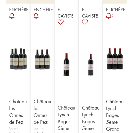
ENCHÈRE
ENCHÈRE
E-
E-
ENCHÈRE
CAVISTE
CAVISTE
2
Château
Château
Château
Château
Château
les
les
Lynch
Lynch
Lynch
Ormes
Ormes
Bages
Bages
Bages
de Pez
de Pez
5ème
5ème
5ème
Saint-
Saint-
Grand