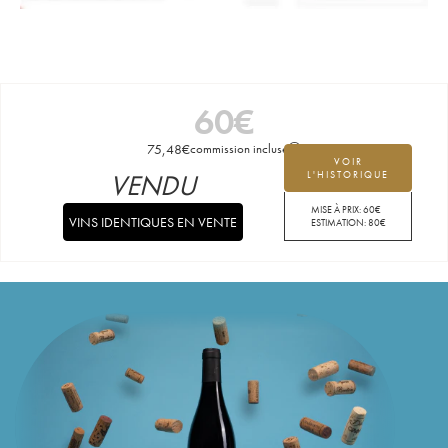
60
€
75,48
€
commission incluse
VOIR
VENDU
L'HISTORIQUE
MISE À PRIX:
60
€
VINS IDENTIQUES EN VENTE
ESTIMATION:
80
€