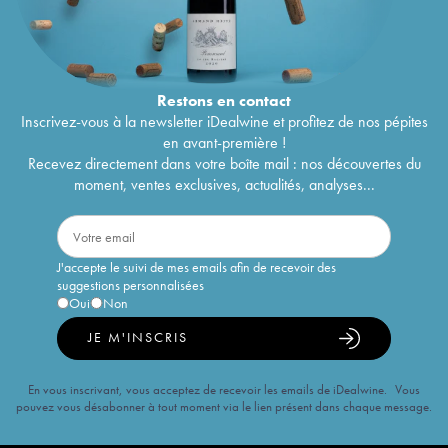
Restons en
contact
Inscrivez-vous à la newsletter iDealwine et profitez de nos pépites
en avant-première !
Recevez directement dans votre boîte mail : nos découvertes du
moment, ventes exclusives, actualités, analyses...
J'accepte le suivi de mes emails afin de recevoir des
suggestions personnalisées
Oui
Non
JE M'INSCRIS
En vous inscrivant, vous acceptez de recevoir les emails de iDealwine. Vous
pouvez vous désabonner à tout moment via le lien présent dans chaque message.