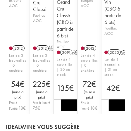
Estèphe
Estèphe
Grand
Vin
Cru
AOC
AOC
Cru
(CBO à
Classé
Classé
partir de
Pauillac
AOC
(CBO à
6 bts)
partir de
Pauillac
AOC
6 bts)
Pauillac
AOC
2012
2012
T
2012
2019
T
2020
T
Lot de 3
Lot de 3
Lot de 4
Lot de 1
Lot de 1
bouteilles
bouteilles
bouteilles
bouteille
bouteille
| 0
| 0
| 0
| 20 en
| 31 en
enchère
enchère
enchère
stock
stock
54
€
225
€
72
€
135
€
42
€
(
mise à
(
mise à
(
mise à
prix
)
prix
)
prix
)
Prix à
Prix à l'unité
Prix à
18
€
75
€
18
€
l'unité
l'unité
IDEALWINE VOUS SUGGÈRE