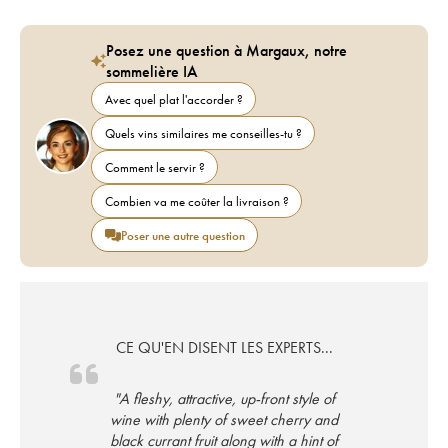
Posez une question à Margaux, notre
sommelière IA
Avec quel plat l'accorder ?
Quels vins similaires me conseilles-tu ?
Comment le servir ?
Combien va me coûter la livraison ?
Poser une autre question
CE QU'EN DISENT LES EXPERTS...
"A fleshy, attractive, up-front style of
wine with plenty of sweet cherry and
black currant fruit along with a hint of