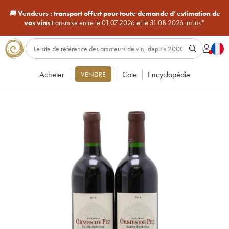
🚚
Vendeurs :
transport offert pour toute demande d’estimation de
vos vins
transmise entre le 01.07.2026 et le 31.08.2026 inclus*
Acheter
Cote
Encyclopédie
VENDRE