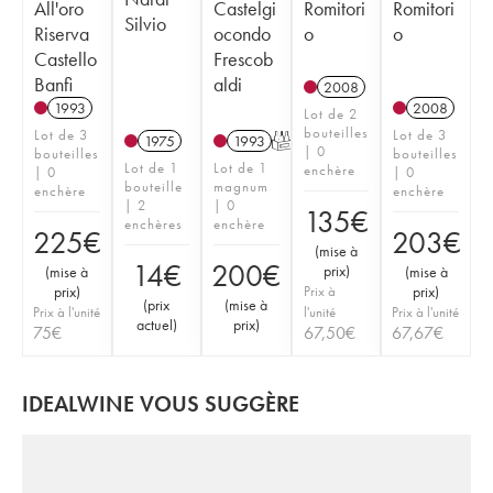
All'oro
Castelgi
Romitori
Romitori
Silvio
Riserva
ocondo
o
o
Castello
Frescob
Banfi
aldi
2008
1993
2008
Lot de 2
bouteilles
Lot de 3
Lot de 3
1975
1993
T
| 0
bouteilles
bouteilles
Lot de 1
Lot de 1
enchère
| 0
| 0
bouteille
magnum
enchère
enchère
| 2
| 0
135
€
enchères
enchère
225
€
203
€
(
mise à
14
€
200
€
prix
)
(
mise à
(
mise à
prix
)
Prix à
prix
)
(
prix
(
mise à
Prix à l'unité
l'unité
Prix à l'unité
actuel
)
prix
)
75
€
67,50
€
67,67
€
IDEALWINE VOUS SUGGÈRE