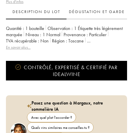
Plus d'infos
DESCRIPTION DU LOT
DÉGUSTATION ET GARDE
Quantité :
1 bouteille
Observation :
1 Étiquette très légèrement
marquée
Niveau :
1
Normal
Provenance :
particulier
TVA récupérable :
non
Région :
Toscane
Appellation :
Brunello di Montalcino
En savoir plus...
CONTRÔLÉ, EXPERTISÉ & CERTIFIÉ PAR
IDEALWINE
Posez une question à Margaux, notre
sommelière IA
Avec quel plat l'accorder ?
Quels vins similaires me conseilles-tu ?