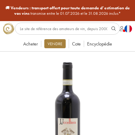
🚚
Vendeurs :
transport offert pour toute demande d’estimation de
vos vins
transmise entre le 01.07.2026 et le 31.08.2026 inclus*
Acheter
Cote
Encyclopédie
VENDRE