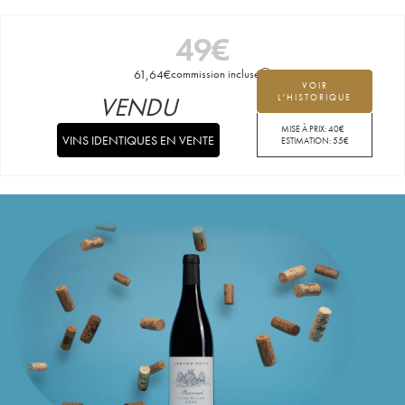
49
€
61,64
€
commission incluse
VOIR
VENDU
L'HISTORIQUE
MISE À PRIX:
40
€
VINS IDENTIQUES EN VENTE
ESTIMATION:
55
€