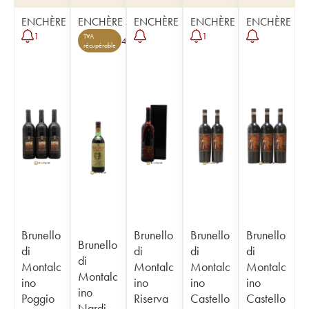
ENCHÈRE
ENCHÈRE
ENCHÈRE
ENCHÈRE
ENCHÈRE
1
1
TVA
4
récupérable
Brunello
Brunello
Brunello
Brunello
Brunello
di
di
di
di
di
Montalc
Montalc
Montalc
Montalc
Montalc
ino
ino
ino
ino
ino
Poggio
Riserva
Castello
Castello
Nardi