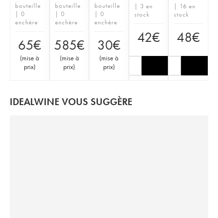
bouteille
bouteille
bouteille
| 3 en
| 16 en
| 0
| 0
| 0
stock
stock
enchère
enchère
enchère
42
€
48
€
65
€
585
€
30
€
(
mise à
(
mise à
(
mise à
prix
)
prix
)
prix
)
IDEALWINE VOUS SUGGÈRE