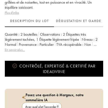
grillées et de noisettes, tout en puissance et en vivacité. Un
équilibre saisissant.
Plus d'infos
DESCRIPTION DU LOT
DÉGUSTATION ET GARDE
Quantité :
2 bouteilles
Observations :
2 Étiquettes très
légèrement tachées
,
1 Étiquette légèrement fripée
Niveau :
2
Normal
Provenance :
particulier
TVA récupérable :
non
Région :
Bourgogne
Appellation :
Pouilly-Fuissé
En savoir plus...
CONTRÔLÉ, EXPERTISÉ & CERTIFIÉ PAR
IDEALWINE
Posez une question à Margaux, notre
sommelière IA
Avec quel plat l'accorder ?