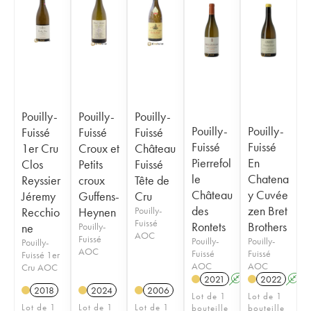
Pouilly-
Pouilly-
Pouilly-
Pouilly-
Pouilly-
Fuissé
Fuissé
Fuissé
Fuissé
Fuissé
1er Cru
Croux et
Château
Pierrefol
En
Clos
Petits
Fuissé
le
Chatena
Reyssier
croux
Tête de
Château
y Cuvée
Jéremy
Guffens-
Cru
des
zen Bret
Recchio
Heynen
Pouilly-
Fuissé
Rontets
Brothers
ne
Pouilly-
AOC
Fuissé
Pouilly-
Pouilly-
Pouilly-
AOC
Fuissé
Fuissé
Fuissé 1er
AOC
AOC
Cru AOC
2021
A
2022
A
2018
2024
2006
Lot de 1
Lot de 1
Lot de 1
Lot de 1
Lot de 1
bouteille
bouteille