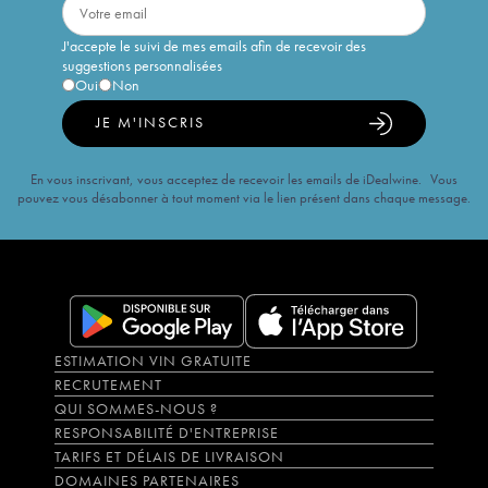
J'accepte le suivi de mes emails afin de recevoir des
suggestions personnalisées
Oui
Non
JE M'INSCRIS
En vous inscrivant, vous acceptez de recevoir les emails de iDealwine. Vous
pouvez vous désabonner à tout moment via le lien présent dans chaque message.
ESTIMATION VIN GRATUITE
RECRUTEMENT
QUI SOMMES-NOUS ?
RESPONSABILITÉ D'ENTREPRISE
TARIFS ET DÉLAIS DE LIVRAISON
DOMAINES PARTENAIRES