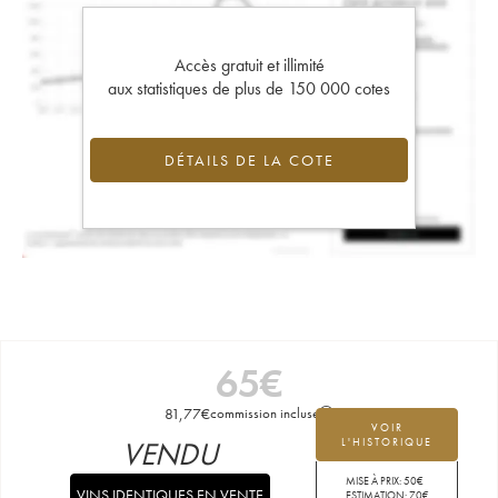
Accès gratuit et illimité
aux statistiques de plus de 150 000 cotes
DÉTAILS DE LA COTE
65
€
81,77
€
commission incluse
VOIR
VENDU
L'HISTORIQUE
MISE À PRIX:
50
€
VINS IDENTIQUES EN VENTE
ESTIMATION:
70
€