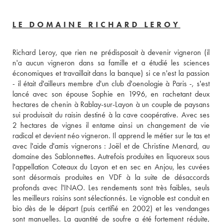
LE DOMAINE RICHARD LEROY
Richard Leroy, que rien ne prédisposait à devenir vigneron (il 
n'a aucun vigneron dans sa famille et a étudié les sciences 
économiques et travaillait dans la banque) si ce n'est la passion 
- il était d'ailleurs membre d'un club d'oenologie à Paris -, s'est 
lancé avec son épouse Sophie en 1996, en rachetant deux 
hectares de chenin à Rablay-sur-Layon à un couple de paysans 
sui produisait du raisin destiné à la cave coopérative. Avec ses  
2 hectares de vignes il entame ainsi un changement de vie 
radical et devient néo vigneron. Il apprend le métier sur le tas et 
avec l'aide d'amis vignerons : Joël et de Christine Menard, au 
domaine des Sablonnettes. Autrefois produites en liquoreux sous 
l'appellation Coteaux du Layon et en sec en Anjou, les cuvées 
sont désormais produites en VDF à la suite de désaccords 
profonds avec l'INAO. Les rendements sont très faibles, seuls 
les meilleurs raisins sont sélectionnés. Le vignoble est conduit en 
bio dès de le départ (puis certifié en 2002) et les vendanges 
sont manuelles. La quantité de soufre a été fortement réduite, 