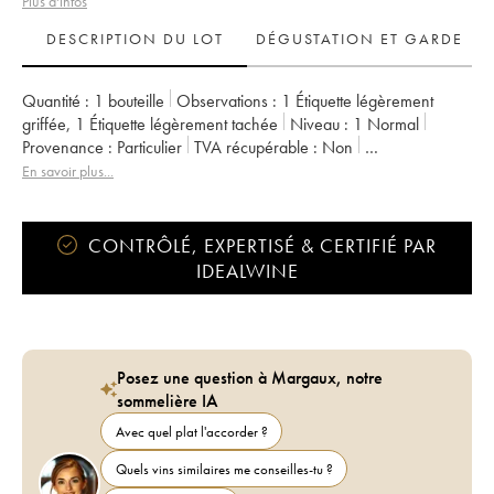
Plus d'infos
DESCRIPTION DU LOT
DÉGUSTATION ET GARDE
Quantité :
1 bouteille
Observations :
1 Étiquette légèrement
griffée
,
1 Étiquette légèrement tachée
Niveau :
1
Normal
Provenance :
particulier
TVA récupérable :
non
Région :
Vallée de la Loire
Appellation :
Vin de France
En savoir plus...
Propriétaire :
Richard Leroy
CONTRÔLÉ, EXPERTISÉ & CERTIFIÉ PAR
IDEALWINE
Posez une question à Margaux, notre
sommelière IA
Avec quel plat l'accorder ?
Quels vins similaires me conseilles-tu ?