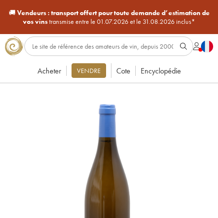
🚚
Vendeurs :
transport offert pour toute demande d’estimation de
vos vins
transmise entre le 01.07.2026 et le 31.08.2026 inclus*
Acheter
Cote
Encyclopédie
VENDRE