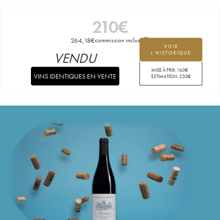
210
€
264,18
€
commission incluse
VOIR
VENDU
L'HISTORIQUE
MISE À PRIX:
160
€
VINS IDENTIQUES EN VENTE
ESTIMATION:
230
€