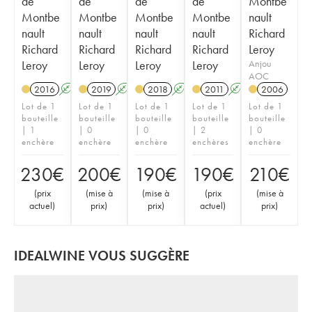
de
de
de
de
Montbe
Montbe
Montbe
Montbe
Montbe
nault
nault
nault
nault
nault
Richard
Richard
Richard
Richard
Richard
Leroy
Leroy
Leroy
Leroy
Leroy
Anjou
AOC
2016
A
K
2019
A
K
2018
A
K
2011
A
K
2006
Lot de 1
Lot de 1
Lot de 1
Lot de 1
Lot de 1
bouteille
bouteille
bouteille
bouteille
bouteille
| 1
| 0
| 0
| 2
| 0
enchère
enchère
enchère
enchères
enchère
230
€
200
€
190
€
190
€
210
€
(
prix
(
mise à
(
mise à
(
prix
(
mise à
actuel
)
prix
)
prix
)
actuel
)
prix
)
IDEALWINE VOUS SUGGÈRE