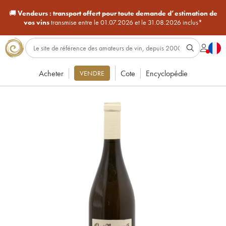
🚚
Vendeurs :
transport offert pour toute demande d’estimation de
vos vins
transmise entre le 01.07.2026 et le 31.08.2026 inclus*
Acheter
Cote
Encyclopédie
VENDRE