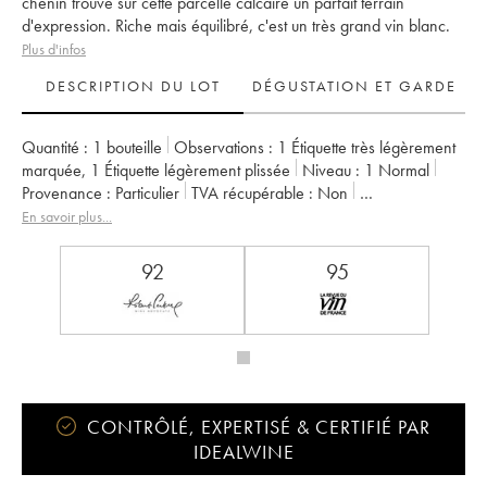
chenin trouve sur cette parcelle calcaire un parfait terrain
d'expression. Riche mais équilibré, c'est un très grand vin blanc.
Plus d'infos
DESCRIPTION DU LOT
DÉGUSTATION ET GARDE
Quantité :
1 bouteille
Observations :
1 Étiquette très légèrement
marquée
,
1 Étiquette légèrement plissée
Niveau :
1
Normal
Provenance :
particulier
TVA récupérable :
non
Région :
Vallée de la Loire
Appellation :
Saumur
En savoir plus...
Propriétaire :
Clos Rougeard
92
95
CONTRÔLÉ, EXPERTISÉ & CERTIFIÉ PAR
IDEALWINE