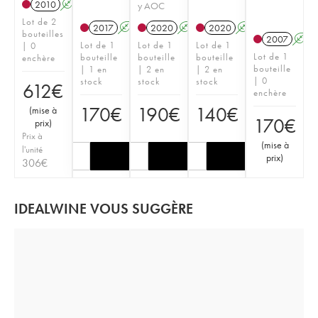
2010
A
y AOC
Lot de 2
2017
A
2020
A
2020
A
bouteilles
2007
A
Lot de 1
Lot de 1
Lot de 1
| 0
Lot de 1
bouteille
bouteille
bouteille
enchère
bouteille
| 1 en
| 2 en
| 2 en
| 0
stock
stock
stock
612
€
enchère
170
€
190
€
140
€
(
mise à
170
€
prix
)
Prix à
(
mise à
l'unité
prix
)
306
€
IDEALWINE VOUS SUGGÈRE