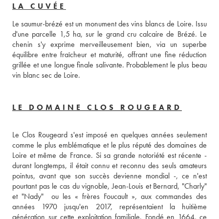
LA CUVÉE
Le saumur-brézé est un monument des vins blancs de Loire. Issu 
d'une parcelle 1,5 ha, sur le grand cru calcaire de Brézé. Le 
chenin s'y exprime merveilleusement bien, via un superbe 
équilibre entre fraîcheur et maturité, offrant une fine réduction 
grillée et une longue finale salivante. Probablement le plus beau 
vin blanc sec de Loire.
LE DOMAINE CLOS ROUGEARD
Le Clos Rougeard s'est imposé en quelques années seulement 
comme le plus emblématique et le plus réputé des domaines de 
Loire et même de France. Si sa grande notoriété est récente - 
durant longtemps, il était connu et reconnu des seuls amateurs 
pointus, avant que son succès devienne mondial -, ce n'est 
pourtant pas le cas du vignoble, Jean-Louis et Bernard, "Charly" 
et "Nady"  ou les « frères Foucault », aux commandes des 
années 1970 jusqu'en 2017, représentaient la huitième 
génération sur cette exploitation familiale. Fondé en 1664, ce 