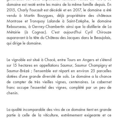
domaine est resté entre les mains de la même famille depuis. En 
2015, Charly Foucault est décédé et en 2017, le domaine a été 
vendu à Martin Bouygues, déjà propriétaire des châteaux 
Montrose et Tronquoy Lalande à Saint-Estèphe, le domaine 
Rebourseau, à Gevrey-Chambertin ainsi que la distillerie de La 
Métairie (à Cognac). C'est aujourd'hui Cyril Chirouze 
auparavant à la tête du Château des Jacques dans le Beaujolais, 
qui dirige le domaine.

Le vignoble est situé à Chacé, entre Tours en Angers et s'étend 
sur 15 hectares en appellations Saumur, Saumur Champigny et 
Saumur-Brézé ; l'ensemble est réparti en environ 25 parcelles 
dotées d'une grande diversité de sols. Le domaine a la chance 
de compter de très vieilles vignes, centenaires. Le cabernet 
franc occupe l'essentiel des vignes, complété par un peu de 
chenin.

La qualité incomparable des vins de ce domaine tient en grande 
partie à celle de la viticulture, extrêmement exigeante et ce 