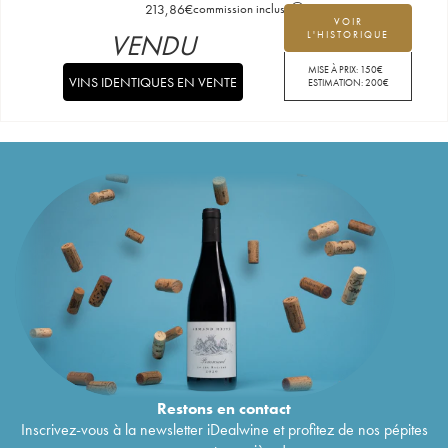
213,86
€
commission incluse
VOIR
VENDU
L'HISTORIQUE
MISE À PRIX:
150
€
VINS IDENTIQUES EN VENTE
ESTIMATION:
200
€
Restons en
contact
Inscrivez-vous à la newsletter iDealwine et profitez de nos pépites