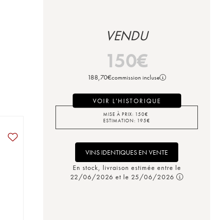
VENDU
150
€
188,70
€
commission incluse
VOIR L'HISTORIQUE
MISE À PRIX:
150
€
ESTIMATION:
195
€
VINS IDENTIQUES EN VENTE
En stock, livraison estimée entre le
22/06/2026 et le 25/06/2026