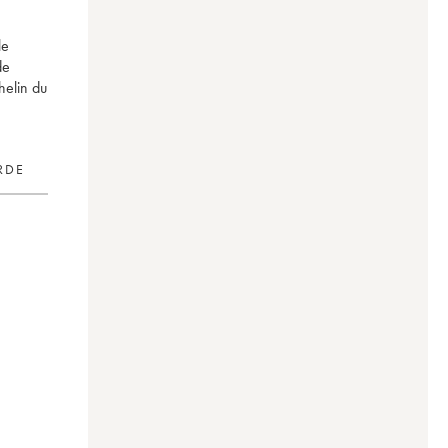
le
de
helin du
RDE