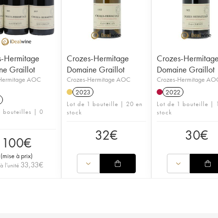
s-Hermitage
Crozes-Hermitage
Crozes-Hermitag
e Graillot
Domaine Graillot
Domaine Graillot
Hermitage AOC
Crozes-Hermitage AOC
Crozes-Hermitage AO
2023
2022
Lot de 1 bouteille | 20 en
Lot de 1 bouteille | 
 bouteilles | 0
stock
stock
32
€
30
€
100
€
(
mise à prix
)
33,33
€
 à l'unité