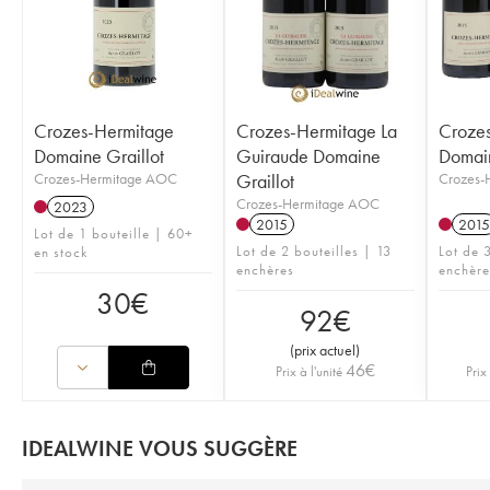
Crozes-Hermitage
Crozes-Hermitage La
Croze
Domaine Graillot
Guiraude Domaine
Domain
Crozes-Hermitage AOC
Graillot
Crozes-
Crozes-Hermitage AOC
2023
2015
2015
Lot de 1 bouteille | 60+
Lot de 2 bouteilles | 13
Lot de 3
en stock
enchères
enchère
30
€
92
€
(
prix actuel
)
46
€
Prix à l'unité
Prix
IDEALWINE VOUS SUGGÈRE