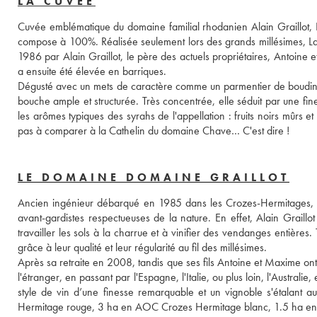
LA CUVÉE
Cuvée emblématique du domaine familial rhodanien Alain Graillot, La
compose à 100%. Réalisée seulement lors des grands millésimes, La G
1986 par Alain Graillot, le père des actuels propriétaires, Antoine 
a ensuite été élevée en barriques. 
Dégusté avec un mets de caractère comme un parmentier de boudin noir
bouche ample et structurée. Très concentrée, elle séduit par une fin
les arômes typiques des syrahs de l'appellation : fruits noirs mûrs et
pas à comparer à la Cathelin du domaine Chave… C'est dire !
LE DOMAINE DOMAINE GRAILLOT
Ancien ingénieur débarqué en 1985 dans les Crozes-Hermitages, Ala
avant-gardistes respectueuses de la nature. En effet, Alain Graillot
travailler les sols à la charrue et à vinifier des vendanges entière
grâce à leur qualité et leur régularité au fil des millésimes. 
Après sa retraite en 2008, tandis que ses fils Antoine et Maxime ont
l'étranger, en passant par l'Espagne, l'Italie, ou plus loin, l'Austr
style de vin d’une finesse remarquable et un vignoble s'étalant 
Hermitage rouge, 3 ha en AOC Crozes Hermitage blanc, 1.5 ha en