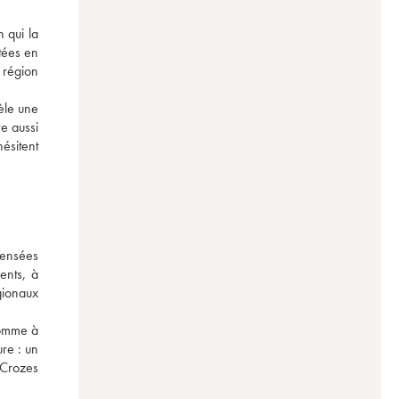
qui la 
ées en 
région 
le une 
e aussi 
ésitent 
ensées 
ents, à 
gionaux 
omme à 
re : un 
Crozes 