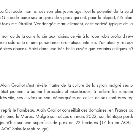
 Guiraude montre, dès son plus jeune âge, tout le potentiel de la syrah 
uiraude puise ses origines de vignes qui ont, pour la plupart, été plant
et Maxime Graillot. Vendangée manuellement, cette variété typique de la 
 ou de la caille farcie aux raisins, ce vin à la robe rubis profond révè
esse sidérante et une persistance aromatique intense. L’amateur y retrouv
 épices douces. Voici donc une très belle cuvée que certains critiques n'h
in Graillot s'est révélé maître de la culture de la syrah malgré ses p
 était pionnier à bannir herbicides et insecticides, à réduire les rendem
s. Très vite, ses cuvées se sont démarquées de celles de ses confrères ré
 repris le flambeau, Alain Graillot conseillait des domaines, en France c
alie, et même le Maroc. Malgré son décès en mars 2022, son héritage perdu
aujourd'hui sur une superficie de près de 22 hectares (17 ha en AOC 
 AOC Saint-Joseph rouge).