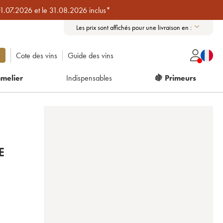
01.07.2026 et le 31.08.2026 inclus*
Les prix sont affichés pour une livraison en :
Cote des vins
Guide des vins
melier
Indispensables
🍇 Primeurs
E