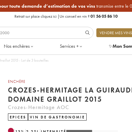
 pour toute demande d’estimation de vos vins
transmise entre le 
Retrait sur place
cliquez ici
|
Un conseil en vin ?
01 56 05 86 10
VENDRE MES VINS
Nos enchères
Services +
✨
Mon Som
llot 2015 - Lot de 3 bouteilles
ENCHÈRE
CROZES-HERMITAGE LA GUIRAUD
DOMAINE GRAILLOT 2015
Crozes-Hermitage AOC
EPICES
VIN DE GASTRONOMIE
13
%
2.25
L
INTENSITÉ