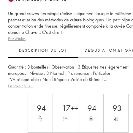
Un grand crozes-hermitage réalisé uniquement lorsque le millésime 
permet et selon des méthodes de culture biologiques. Un petit bijou 
concentration et de finesse, régulièrement comparée à la cuvée Cat
domaine Chave… C'est dire !
Plus d'infos
DESCRIPTION DU LOT
DÉGUSTATION ET GA
Quantité :
3 bouteilles
Observation :
3 Étiquettes très légèrement
marquées
Niveau :
3
Normal
Provenance :
particulier
TVA récupérable :
non
Région :
Vallée du Rhône
Appellation :
Crozes-Hermitage
Propriétaire :
Domaine Graillot
En savoir plus...
94
17++
94
93