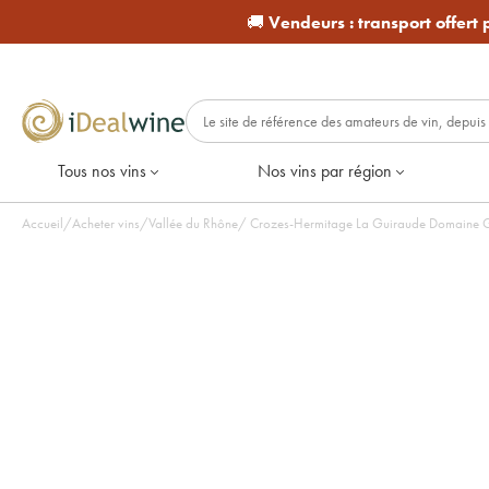
🚚
Vendeurs :
transport offert
Tous nos vins
Nos vins par région
Accueil
/
Acheter vins
/
Vallée du Rhône
/
Crozes-Hermitage La Guiraude Domaine Grai