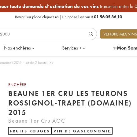
 pour toute demande d’estimation de vos vins
transmise entre le 
Retrait sur place
cliquez ici
|
Un conseil en vin ?
01 56 05 86 10
VENDRE MES VINS
Nos enchères
Services +
✨
Mon Som
omaine) 2015 - Lot de 2 bouteilles
ENCHÈRE
BEAUNE 1ER CRU LES TEURONS
ROSSIGNOL-TRAPET (DOMAINE)
2015
Beaune 1er Cru AOC
FRUITS ROUGES
VIN DE GASTRONOMIE