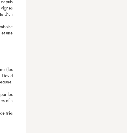
depuis 
vignes 
e d’un 
amboise 
 et une 
ne (les 
 David 
eaune, 
par les 
es afin 
de très 