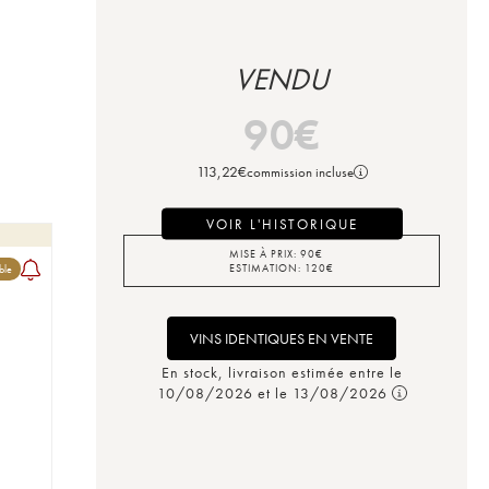
VENDU
90
€
113,22
€
commission incluse
VOIR L'HISTORIQUE
MISE À PRIX:
90
€
ESTIMATION:
120
€
ble
VINS IDENTIQUES EN VENTE
En stock, livraison estimée entre le
10/08/2026 et le 13/08/2026