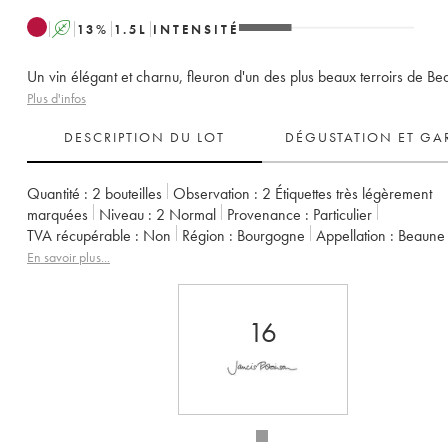
A
13
%
1.5
L
INTENSITÉ
Un vin élégant et charnu, fleuron d'un des plus beaux terroirs de Be
Plus d'infos
DESCRIPTION DU LOT
DÉGUSTATION ET GA
Quantité :
2 bouteilles
Observation :
2 Étiquettes très légèrement
marquées
Niveau :
2
Normal
Provenance :
particulier
TVA récupérable :
non
Région :
Bourgogne
Appellation :
Beaune
Classement :
1er Cru
Propriétaire :
Rossignol-Trapet (Domaine)
En savoir plus...
16