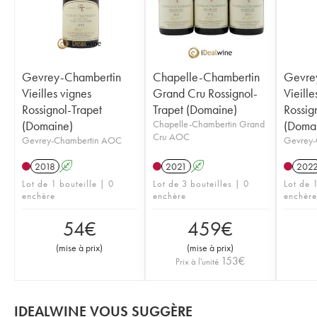
Gevrey-Chambertin
Chapelle-Chambertin
Gevre
Vieilles vignes
Grand Cru Rossignol-
Vieille
Rossignol-Trapet
Trapet (Domaine)
Rossig
(Domaine)
Chapelle-Chambertin Grand
(Doma
Cru AOC
Gevrey-Chambertin AOC
Gevrey-
2018
A
2021
A
202
Lot de 1 bouteille | 0
Lot de 3 bouteilles | 0
Lot de 1
enchère
enchère
enchère
54
€
459
€
(
mise à prix
)
(
mise à prix
)
153
€
Prix à l'unité
IDEALWINE VOUS SUGGÈRE