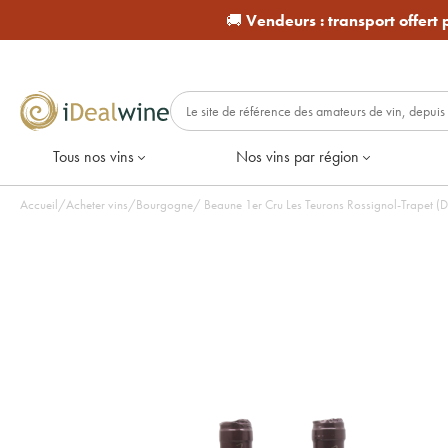
🚚
Vendeurs :
transport offert
Tous nos vins
Nos vins par région
Accueil
/
Acheter vins
/
Bourgogne
/
Beaune 1er Cru Les Teurons Rossignol-Trapet (D