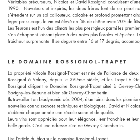
Véritables précurseurs, Nicolas et David Rossignol conduisent d’un
1990.  Novateurs et inspirés, les deux frères font de ce pinot noi
s’étendent sur un sol caillouteux, calcaire et profond promettant ai
léger pressurage, le vin est élevé en fûts de chêne avec 20% de fûts
Les Teurons est l’un des climats les plus prestigieux parmi les premi
s’en échappent laissant place à des notes plus florales et épicées. La
fraicheur surprenante. Il se déguste entre 16 et 17 degrés, accompag
LE DOMAINE ROSSIGNOL-TRAPET
La propriété viticole Rossignol-Trapet est née de l'alliance de deux f
Rossignol à Volnay, depuis le XVIème siècle, et les Trapet à Ge
Rossignol dirigent le Domaine Rossignol-Trapet situé à Gevrey-Cha
Savigny-les-Beaune et bien sûr Gevrey-Chambertin. 
Ils travaillent en biodynamie dès 2004, étant ainsi dans les pionniers
nouvelles connaissances techniques et biologiques, David et Nicolas R
d'obtenir chaque année une récolte saine et de qualité. 
Leurs vins sont appréciés pour leur élégance, leur franchise et leur 
belle garde. C’est une adresse sûre de Gevrey-Chambertin. 
Lire l'article du blog sur le domaine Rossignol-Trapet 