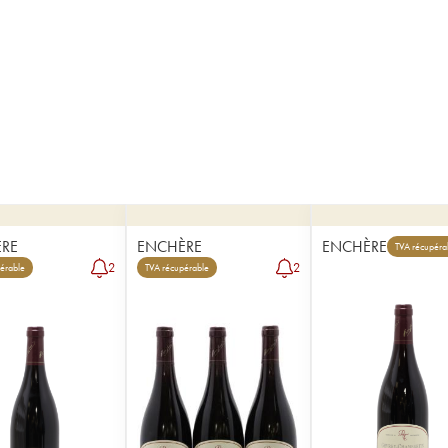
RE
ENCHÈRE
ENCHÈRE
TVA récupéra
2
2
érable
TVA récupérable