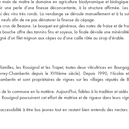
e main de maître le domaine en agriculture biodynamique et biologique 
r une perle d’une finesse déconcertante, à la structure affirmée. Les 
nsi des vins très ronds. La vendange se déroule manuellement et à la suit
 neufs afin de ne pas dénaturer la finesse du cépage. 
ers crus de Beaune. Le bouquet est généreux, des notes de fraise et de fr
 bouche offre des tannins fins et soyeux, la finale dévoile une minéralité
né d’un filet mignon aux cèpes ou d’une caille rôtie au sirop d’érable.
amilles, les Rossignol et les Trapet, toutes deux viticultrices en Bourgog
vrey-Chambertin depuis le XVIIIème siècle). Depuis 1990, Nicolas et
mbertin et sont propriétaires de vignes sur les villages réputés de B
 de la commune en la matière. Aujourd'hui, fidèles à la tradition et aidés 
ossignol poursuivent cet effort de maîtrise et de rigueur dans leurs vign
accessibilité à être bus jeunes tout en restant bien entendu des nectars 