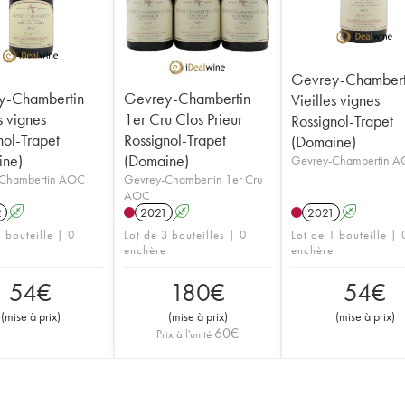
Gevrey-Chambert
y-Chambertin
Gevrey-Chambertin
Vieilles vignes
s vignes
1er Cru Clos Prieur
Rossignol-Trapet
nol-Trapet
Rossignol-Trapet
(Domaine)
ine)
(Domaine)
Gevrey-Chambertin 
Chambertin AOC
Gevrey-Chambertin 1er Cru
AOC
2
A
2021
A
2021
A
 bouteille | 0
Lot de 3 bouteilles | 0
Lot de 1 bouteille | 
enchère
enchère
54
€
180
€
54
€
(
mise à prix
)
(
mise à prix
)
(
mise à prix
)
60
€
Prix à l'unité