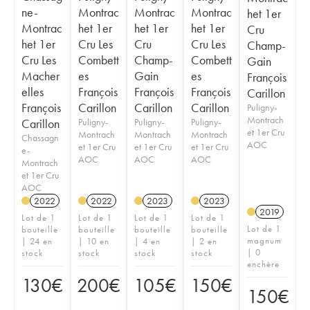
ne-
Montrac
Montrac
Montrac
het 1er
Montrac
het 1er
het 1er
het 1er
Cru
het 1er
Cru Les
Cru
Cru Les
Champ-
Cru Les
Combett
Champ-
Combett
Gain
Macher
es
Gain
es
François
elles
François
François
François
Carillon
François
Carillon
Carillon
Carillon
Puligny-
Montrach
Carillon
Puligny-
Puligny-
Puligny-
et 1er Cru
Montrach
Montrach
Montrach
Chassagn
AOC
et 1er Cru
et 1er Cru
et 1er Cru
e-
AOC
AOC
AOC
Montrach
et 1er Cru
AOC
2022
2022
2023
2023
2019
Lot de 1
Lot de 1
Lot de 1
Lot de 1
Lot de 1
bouteille
bouteille
bouteille
bouteille
magnum
| 24 en
| 10 en
| 4 en
| 2 en
| 0
stock
stock
stock
stock
enchère
130
€
200
€
105
€
150
€
150
€