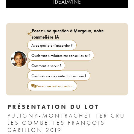
IDEALWINE
Posez une question à Margaux, notre
sommelière IA
Avec quel plat l'accorder ?
Quels vins similaires me conseilles-tu ?
Comment le servir ?
Combien va me coûter la livraison ?
Poser une autre question
PRÉSENTATION DU LOT
PULIGNY-MONTRACHET 1ER CRU
LES COMBETTES FRANÇOIS
CARILLON 2019