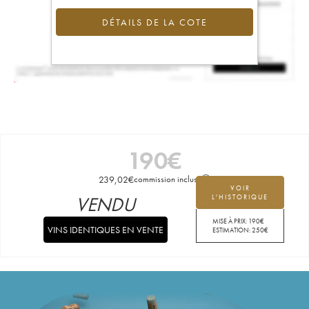
DÉTAILS DE LA COTE
190
€
239,02
€
commission incluse
VOIR
VENDU
L'HISTORIQUE
MISE À PRIX:
190
€
VINS IDENTIQUES EN VENTE
ESTIMATION:
250
€