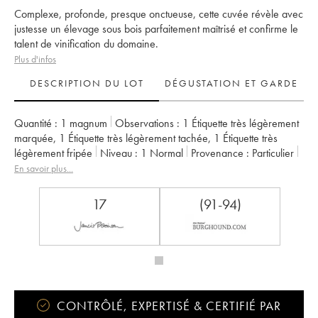
Complexe, profonde, presque onctueuse, cette cuvée révèle avec
justesse un élevage sous bois parfaitement maîtrisé et confirme le
talent de vinification du domaine.
Plus d'infos
DESCRIPTION DU LOT
DÉGUSTATION ET GARDE
Quantité :
1 magnum
Observations :
1 Étiquette très légèrement
marquée
,
1 Étiquette très légèrement tachée
,
1 Étiquette très
légèrement fripée
Niveau :
1
Normal
Provenance :
particulier
TVA récupérable :
non
Région :
Bourgogne
En savoir plus...
Appellation :
Puligny-Montrachet
Classement :
1er Cru
Propriétaire :
François Carillon
17
(91-94)
CONTRÔLÉ, EXPERTISÉ & CERTIFIÉ PAR