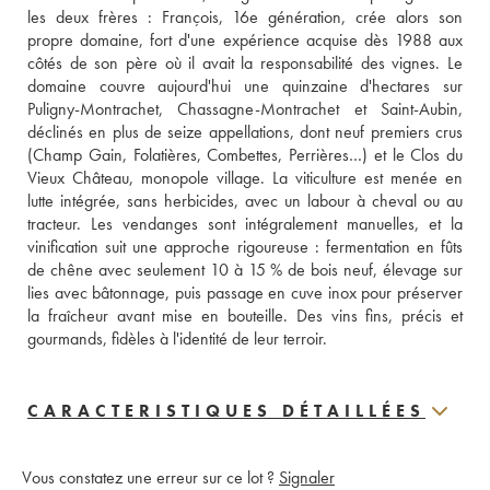
les deux frères : François, 16e génération, crée alors son 
propre domaine, fort d'une expérience acquise dès 1988 aux 
côtés de son père où il avait la responsabilité des vignes. Le 
domaine couvre aujourd'hui une quinzaine d'hectares sur 
Puligny-Montrachet, Chassagne-Montrachet et Saint-Aubin, 
déclinés en plus de seize appellations, dont neuf premiers crus 
(Champ Gain, Folatières, Combettes, Perrières…) et le Clos du 
Vieux Château, monopole village. La viticulture est menée en 
lutte intégrée, sans herbicides, avec un labour à cheval ou au 
tracteur. Les vendanges sont intégralement manuelles, et la 
vinification suit une approche rigoureuse : fermentation en fûts 
de chêne avec seulement 10 à 15 % de bois neuf, élevage sur 
lies avec bâtonnage, puis passage en cuve inox pour préserver 
la fraîcheur avant mise en bouteille. Des vins fins, précis et 
gourmands, fidèles à l'identité de leur terroir.
CARACTERISTIQUES DÉTAILLÉES
Vous constatez une erreur sur ce lot ?
Signaler