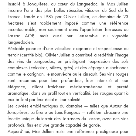
Installé à Jonquières, au cœur du Languedoc, le Mas Jullien 
incarne l’une des plus belles réussites viticoles du Sud de la 
France. Fondé en 1985 par Olivier Jullien, ce domaine de 23 
hectares s’est rapidement imposé comme une référence 
incontournable, non seulement dans l’appellation Terrasses du 
Larzac AOP, mais aussi sur l’ensemble du vignoble 
languedocien.
Véritable pionnier d’une viticulture exigeante et respectueuse du 
terroir (certifié bio), Olivier Jullien a contribué à redéfinir l’image 
des vins du Languedoc, en privilégiant l’expression des sols 
complexes (calcaires, silices, grès) et des cépages autochtones 
comme le carignan, le mourvèdre ou le cinsault. Ses vins rouges 
sont reconnus pour leur profondeur, leur intensité et leur 
élégance, alliant fraîcheur méditerranéenne et pureté 
aromatique, dans un profil tout en verticalité. Les rouges quant à 
eux brillent par leur éclat et leur salinité. 
Les cuvées emblématiques du domaine — telles que Autour de 
Jonquières, La Brune ou Lous Rougeos — reflètent chacune une 
facette unique du terroir des Terrasses du Larzac, avec des vins 
profonds, fins et d’une grande capacité de garde.
Aujourd’hui, Mas Jullien reste une référence prestigieuse pour 