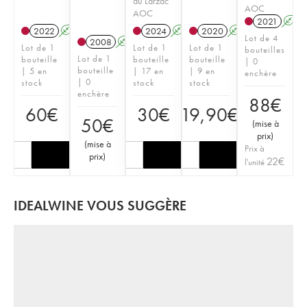
du Larzac
AOC
AOC
2021
A
2022
A
2024
A
2020
A
Lot de 4
2008
A
Lot de 1
Lot de 1
Lot de 1
bouteilles
Lot de 1
bouteille
bouteille
bouteille
| 0
bouteille
| 5 en
| 17 en
| 9 en
enchère
| 0
stock
stock
stock
enchère
88
€
60
€
30
€
19,90
€
50
€
(
mise à
prix
)
(
mise à
Prix à
prix
)
22
€
l'unité
IDEALWINE VOUS SUGGÈRE