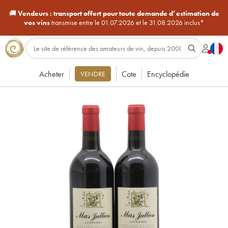
🚚
Vendeurs :
transport offert pour toute demande d’estimation de
vos vins
transmise entre le 01.07.2026 et le 31.08.2026 inclus*
Acheter
Cote
Encyclopédie
VENDRE