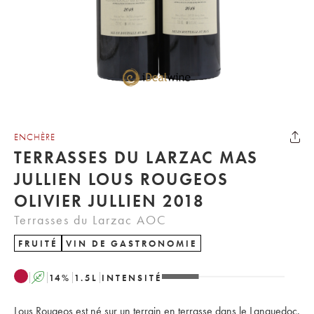
ENCHÈRE
TERRASSES DU LARZAC MAS
JULLIEN LOUS ROUGEOS
OLIVIER JULLIEN 2018
Terrasses du Larzac AOC
FRUITÉ
VIN DE GASTRONOMIE
A
14
%
1.5
L
INTENSITÉ
Lous Rougeos est né sur un terrain en terrasse dans le Languedoc.