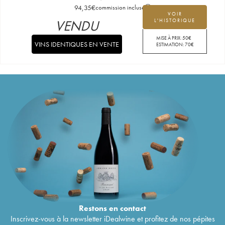
94,35
€
commission incluse
VOIR
VENDU
L'HISTORIQUE
MISE À PRIX:
50
€
VINS IDENTIQUES EN VENTE
ESTIMATION:
70
€
Restons en
contact
Inscrivez-vous à la newsletter iDealwine et profitez de nos pépites