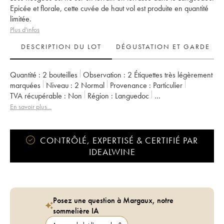
Epicée et florale, cette cuvée de haut vol est produite en quantité
limitée.
Plus d'infos
DESCRIPTION DU LOT
DÉGUSTATION ET GARDE
Quantité :
2 bouteilles
Observation :
2 Étiquettes très légèrement
marquées
Niveau :
2
Normal
Provenance :
particulier
TVA récupérable :
non
Région :
Languedoc
Appellation :
Terrasses du Larzac
Propriétaire :
Olivier Jullien
En savoir plus...
CONTRÔLÉ, EXPERTISÉ & CERTIFIÉ PAR
IDEALWINE
Posez une question à Margaux, notre
sommelière IA