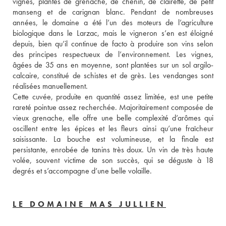
vignes, plantés de grenache, de chenin, de clairette, de petit 
manseng et de carignan blanc. Pendant de nombreuses 
années, le domaine a été l’un des moteurs de l’agriculture 
biologique dans le Larzac, mais le vigneron s’en est éloigné 
depuis, bien qu’il continue de facto à produire son vins selon 
des principes respectueux de l’environnement. Les vignes, 
âgées de 35 ans en moyenne, sont plantées sur un sol argilo-
calcaire, constitué de schistes et de grès. Les vendanges sont 
réalisées manuellement. 
Cette cuvée, produite en quantité assez limitée, est une petite 
rareté pointue assez recherchée. Majoritairement composée de 
vieux grenache, elle offre une belle complexité d’arômes qui 
oscillent entre les épices et les fleurs ainsi qu’une fraîcheur 
saisissante. La bouche est volumineuse, et la finale est 
persistante, enrobée de tanins très doux. Un vin de très haute 
volée, souvent victime de son succès, qui se déguste à 18 
degrés et s’accompagne d’une belle volaille.
LE DOMAINE MAS JULLIEN