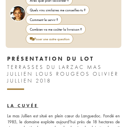
Avec quel plat l'accorder ?
Quels vins similaires me conseilles-tu ?
Comment le servir ?
Combien va me coûter la livraison ?
Poser une autre question
PRÉSENTATION DU LOT
TERRASSES DU LARZAC MAS
JULLIEN LOUS ROUGEOS OLIVIER
JULLIEN 2018
LA CUVÉE
Le mas Jullien est situé en plein cœur du Languedoc. Fondé en 
1985, le domaine exploite aujourd’hui près de 18 hectares de 