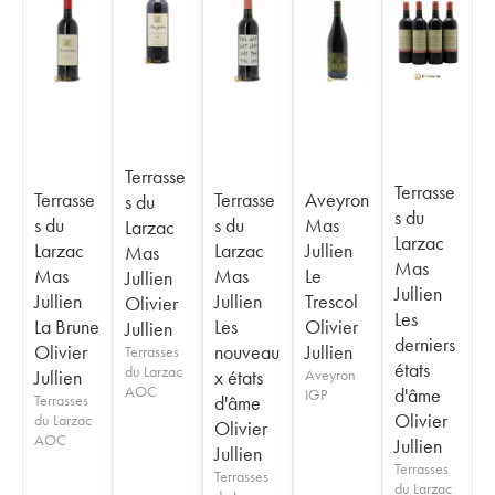
Terrasse
Terrasse
Terrasse
Terrasse
Aveyron
s du
s du
s du
s du
Mas
Larzac
Larzac
Larzac
Larzac
Jullien
Mas
Mas
Mas
Mas
Le
Jullien
Jullien
Jullien
Jullien
Trescol
Olivier
Les
La Brune
Les
Olivier
Jullien
derniers
Olivier
nouveau
Jullien
Terrasses
états
du Larzac
Jullien
x états
Aveyron
AOC
d'âme
IGP
Terrasses
d'âme
Olivier
du Larzac
Olivier
AOC
Jullien
Jullien
Terrasses
Terrasses
du Larzac