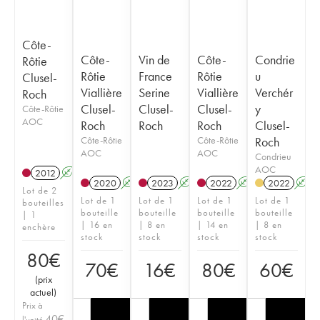
Côte-
Côte-
Vin de
Côte-
Condrie
Rôtie
Rôtie
France
Rôtie
u
Clusel-
Viallière
Serine
Viallière
Verchér
Roch
Clusel-
Clusel-
Clusel-
y
Côte-Rôtie
AOC
Roch
Roch
Roch
Clusel-
Côte-Rôtie
Côte-Rôtie
Roch
AOC
AOC
Condrieu
AOC
2012
A
2020
A
2023
A
2022
A
2022
A
Lot de 2
Lot de 1
Lot de 1
Lot de 1
Lot de 1
bouteilles
bouteille
bouteille
bouteille
bouteille
| 1
| 16 en
| 8 en
| 14 en
| 8 en
enchère
stock
stock
stock
stock
80
€
70
€
16
€
80
€
60
€
(
prix
actuel
)
Prix à
40
€
l'unité