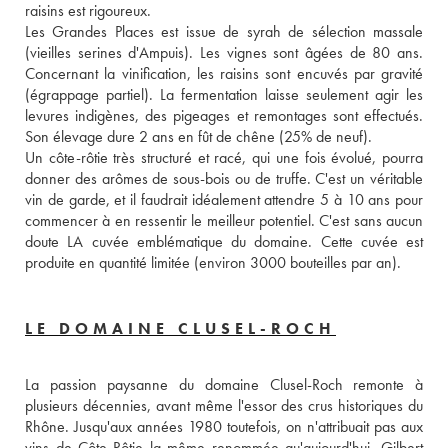
raisins est rigoureux.
Les Grandes Places est issue de syrah de sélection massale 
(vieilles serines d'Ampuis). Les vignes sont âgées de 80 ans. 
Concernant la vinification, les raisins sont encuvés par gravité 
(égrappage partiel). La fermentation laisse seulement agir les 
levures indigènes, des pigeages et remontages sont effectués. 
Son élevage dure 2 ans en fût de chêne (25% de neuf). 
Un côte-rôtie très structuré et racé, qui une fois évolué, pourra 
donner des arômes de sous-bois ou de truffe. C'est un véritable 
vin de garde, et il faudrait idéalement attendre 5 à 10 ans pour 
commencer à en ressentir le meilleur potentiel. C'est sans aucun 
doute LA cuvée emblématique du domaine. Cette cuvée est 
produite en quantité limitée (environ 3000 bouteilles par an).
LE DOMAINE CLUSEL-ROCH
La passion paysanne du domaine Clusel-Roch remonte à 
plusieurs décennies, avant même l'essor des crus historiques du 
Rhône. Jusqu'aux années 1980 toutefois, on n'attribuait pas aux 
vins de Côte-Rôtie la même renommée qu'aujourd'hui. Gilbert 