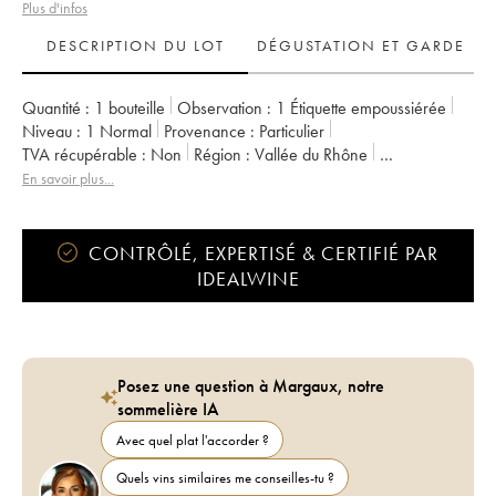
Plus d'infos
DESCRIPTION DU LOT
DÉGUSTATION ET GARDE
Quantité :
1 bouteille
Observation :
1 Étiquette empoussiérée
Niveau :
1
Normal
Provenance :
particulier
TVA récupérable :
non
Région :
Vallée du Rhône
Appellation :
Côte-Rôtie
Propriétaire :
Clusel-Roch
En savoir plus...
CONTRÔLÉ, EXPERTISÉ & CERTIFIÉ PAR
IDEALWINE
Posez une question à Margaux, notre
sommelière IA
Avec quel plat l'accorder ?
Quels vins similaires me conseilles-tu ?