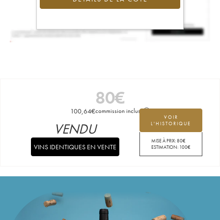
80
€
100,64
€
commission incluse
VOIR
VENDU
L'HISTORIQUE
MISE À PRIX:
80
€
VINS IDENTIQUES EN VENTE
ESTIMATION:
100
€