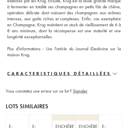
élaborés par les Krug. Ensuite, Krug est la seule grande marque 
à fermenter en totalité ses champagnes en petits fûts de chêne, 
opération délicate dont naissent des champagnes aux arômes 
intenses, aux goûts riches et complexes. Enfin, cas exemplaire 
en Champagne, Krug maintient un stock de vieillissement de 6 à 
8 ans minimum, dont la récompense est une maturité et une 
longévité exceptionnelles.
Plus d'informations : 
Lire l'article du Journal iDealwine sur la 
maison Krug.
CARACTERISTIQUES DÉTAILLÉES
Vous constatez une erreur sur ce lot ?
Signaler
LOTS SIMILAIRES
E-
E-
ENCHÈRE
ENCHÈRE
E-