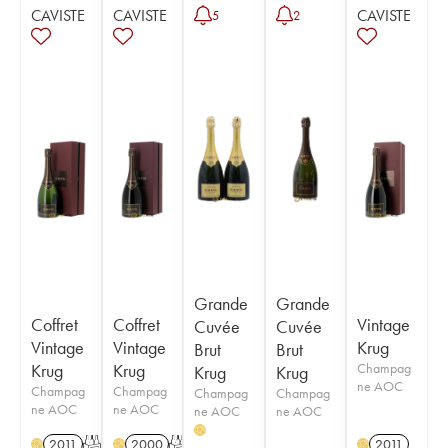
CAVISTE
CAVISTE
CAVISTE
5
2
Grande
Grande
Coffret
Coffret
Vintage
Cuvée
Cuvée
Vintage
Vintage
Krug
Brut
Brut
Krug
Krug
Champag
Krug
Krug
ne AOC
Champag
Champag
Champag
Champag
ne AOC
ne AOC
ne AOC
ne AOC
H
2011
T
2000
T
2011
H
H
H