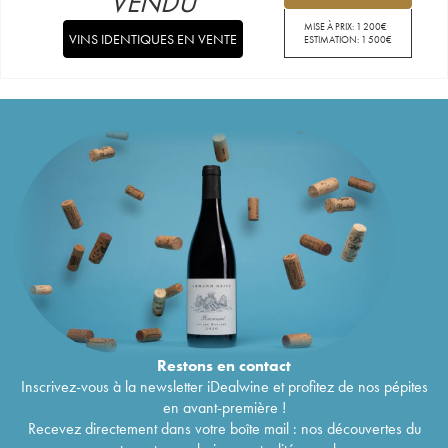
VENDU
MISE À PRIX:
1 200
€
VINS IDENTIQUES EN VENTE
ESTIMATION:
1 500
€
Restons en
contact
Inscrivez-vous à la newsletter iDealwine et profitez de nos pépites
en avant-première !
Recevez directement dans votre boîte mail : nos découvertes du