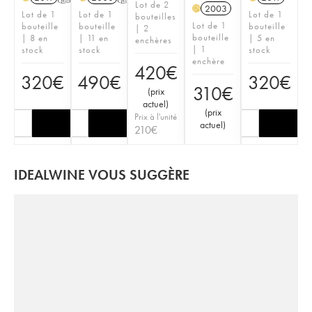
Lot de 2
2003
H
Lot de 1
Lot de 1
Lot de 1
bouteilles
Lot de 1
bouteille
bouteille
bouteille
| 2
bouteille
| 8 en
| 11 en
| 5 en
enchères
| 1
stock
stock
stock
enchère
420
€
320
€
490
€
320
€
310
€
(
prix
actuel
)
(
prix
Prix à l'unité
actuel
)
210
€
IDEALWINE VOUS SUGGÈRE