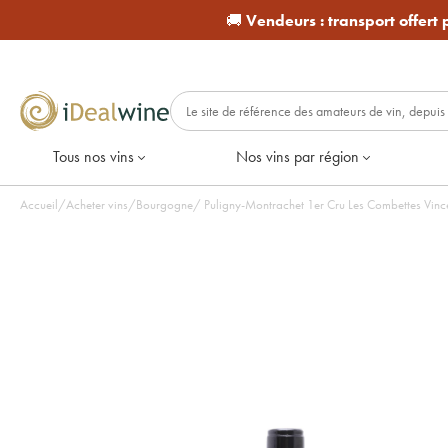
🚚
Vendeurs :
transport offert
Tous nos vins
Nos vins par région
Accueil
/
Acheter vins
/
Bourgogne
/
Puligny-Montrachet 1er Cru Les Combettes Vince