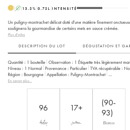
A
13.5
%
0.75
L
INTENSITÉ
Un puligny-montrachet délicat doté d'une matière finement onctueuse qui
soulignera la gourmandise de certains mets en sauce crémée.
Plus d'infos
DESCRIPTION DU LOT
DÉGUSTATION ET GA
Quantité :
1 bouteille
Observation :
1 Étiquette très légèrement ma
Niveau :
1
Normal
Provenance :
particulier
TVA récupérable :
n
Région :
Bourgogne
Appellation :
Puligny-Montrachet
Classement :
1er Cru
Propriétaire :
Vincent Girardin (Domaine)
En savoir plus...
(90-
96
17+
93)