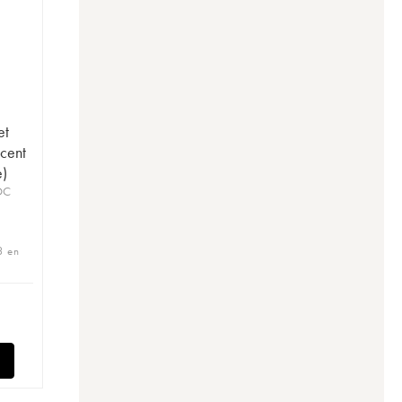
et
ncent
e)
OC
3 en