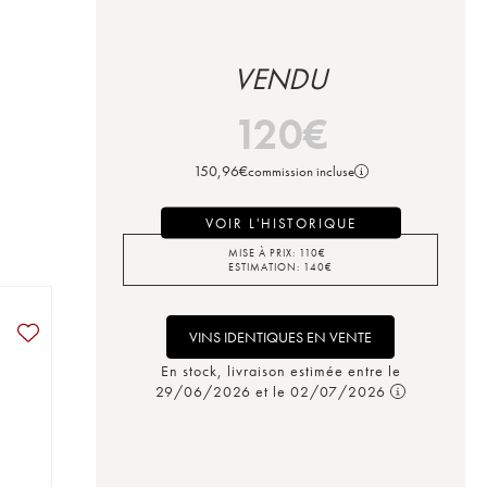
VENDU
120
€
150,96
€
commission incluse
VOIR L'HISTORIQUE
MISE À PRIX:
110
€
ESTIMATION:
140
€
VINS IDENTIQUES EN VENTE
En stock, livraison estimée entre le
29/06/2026 et le 02/07/2026