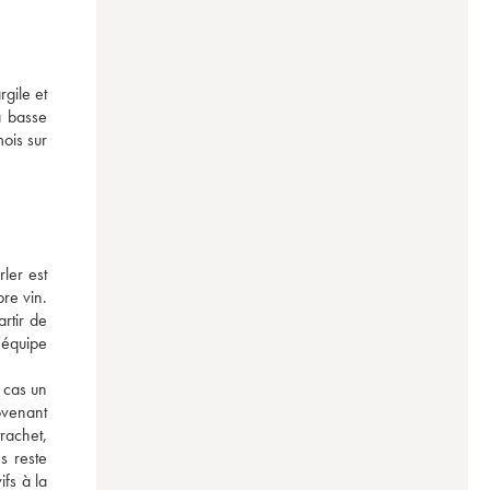
gile et 
 basse 
ois sur 
ler est 
e vin. 
tir de 
équipe 
 cas un 
ovenant 
achet, 
 reste 
fs à la 