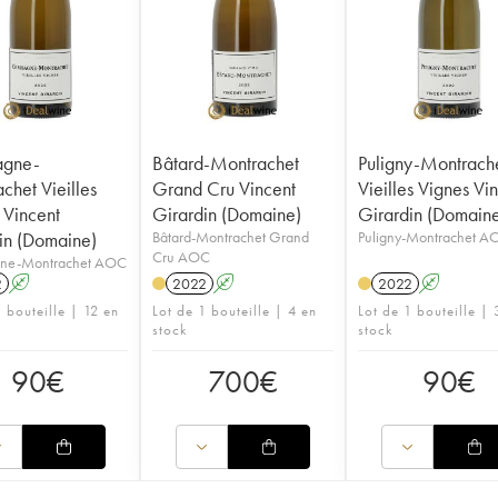
agne-
Bâtard-Montrachet
Puligny-Montrach
chet Vieilles
Grand Cru Vincent
Vieilles Vignes Vi
 Vincent
Girardin (Domaine)
Girardin (Domain
in (Domaine)
Bâtard-Montrachet Grand
Puligny-Montrachet A
Cru AOC
ne-Montrachet AOC
2
A
2022
A
2022
A
 bouteille | 12 en
Lot de 1 bouteille | 4 en
Lot de 1 bouteille | 
stock
stock
90
€
700
€
90
€