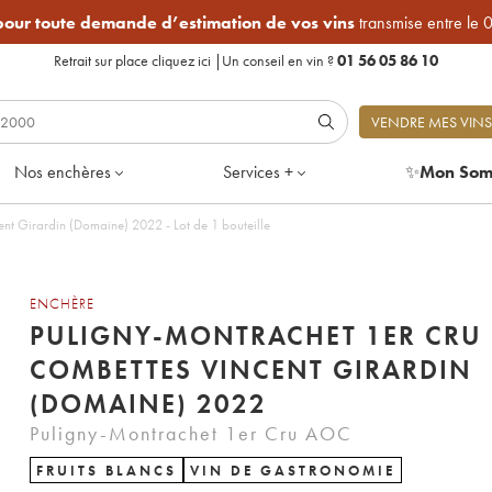
 pour toute demande d’estimation de vos vins
transmise entre le 
Retrait sur place
cliquez ici
|
Un conseil en vin ?
01 56 05 86 10
VENDRE MES VINS
Nos enchères
Services +
✨
Mon Som
nt Girardin (Domaine) 2022 - Lot de 1 bouteille
ENCHÈRE
PULIGNY-MONTRACHET 1ER CRU 
COMBETTES VINCENT GIRARDIN
(DOMAINE) 2022
Puligny-Montrachet 1er Cru AOC
FRUITS BLANCS
VIN DE GASTRONOMIE