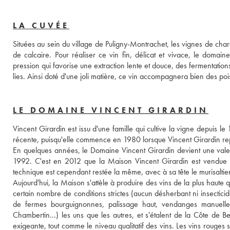
LA CUVÉE
Situées au sein du village de Puligny-Montrachet, les vignes de char
de calcaire. Pour réaliser ce vin fin, délicat et vivace, le doma
pression qui favorise une extraction lente et douce, des fermentation
lies. Ainsi doté d'une joli matière, ce vin accompagnera bien des po
LE DOMAINE VINCENT GIRARDIN
Vincent Girardin est issu d'une famille qui cultive la vigne depuis l
récente, puisqu'elle commence en 1980 lorsque Vincent Girardin rep
En quelques années, le Domaine Vincent Girardin devient une valeu
1992. C'est en 2012 que la Maison Vincent Girardin est vendue à
technique est cependant restée la même, avec à sa tête le murisaltie
Aujourd'hui, la Maison s'attèle à produire des vins de la plus haute q
certain nombre de conditions strictes (aucun désherbant ni insecticid
de fermes bourguignonnes, palissage haut, vendanges manuelles).
Chambertin...) les uns que les autres, et s'étalent de la Côte de 
exigeante, tout comme le niveau qualitatif des vins. Les vins rouges son