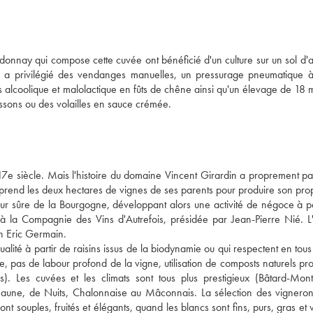
donnay qui compose cette cuvée ont bénéficié d'un culture sur un sol d'ar
ine a privilégié des vendanges manuelles, un pressurage pneumatique à
s alcoolique et malolactique en fûts de chêne ainsi qu'un élevage de 18 m
issons ou des volailles en sauce crémée.
e 17e siècle. Mais l'histoire du domaine Vincent Girardin a proprement par
rend les deux hectares de vignes de ses parents pour produire son propr
r sûre de la Bourgogne, développant alors une activité de négoce à par
 la Compagnie des Vins d'Autrefois, présidée par Jean-Pierre Nié. L'
n Eric Germain. 
ualité à partir de raisins issus de la biodynamie ou qui respectent en tous
e, pas de labour profond de la vigne, utilisation de composts naturels pr
 Les cuvées et les climats sont tous plus prestigieux (Bâtard-Montr
Beaune, de Nuits, Chalonnaise au Mâconnais. La sélection des vignerons
t souples, fruités et élégants, quand les blancs sont fins, purs, gras et vi