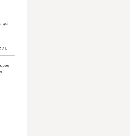
RDE
rquée
on