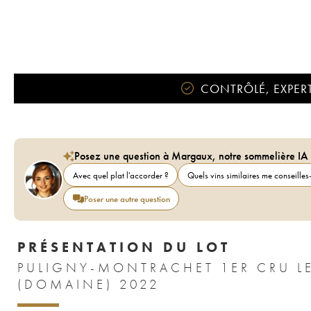
CONTRÔLÉ, EXPERT
Posez une question à Margaux, notre sommelière IA
Avec quel plat l'accorder ?
Quels vins similaires me conseilles-
Poser une autre question
PRÉSENTATION DU LOT
PULIGNY-MONTRACHET 1ER CRU L
(DOMAINE) 2022