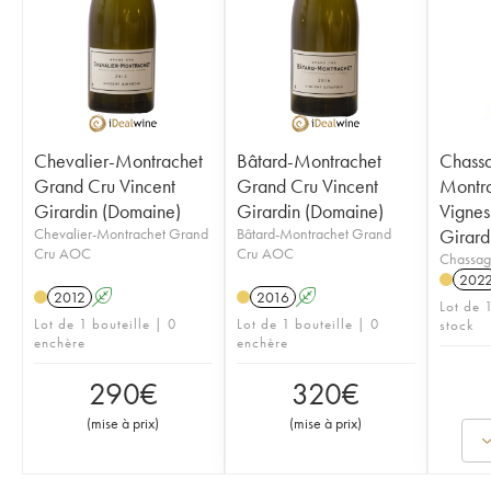
Chevalier-Montrachet
Bâtard-Montrachet
Chass
Grand Cru Vincent
Grand Cru Vincent
Montra
Girardin (Domaine)
Girardin (Domaine)
Vignes
Chevalier-Montrachet Grand
Bâtard-Montrachet Grand
Girard
Cru AOC
Cru AOC
Chassag
202
2012
A
2016
A
Lot de 1
Lot de 1 bouteille | 0
Lot de 1 bouteille | 0
stock
enchère
enchère
290
€
320
€
(
mise à prix
)
(
mise à prix
)