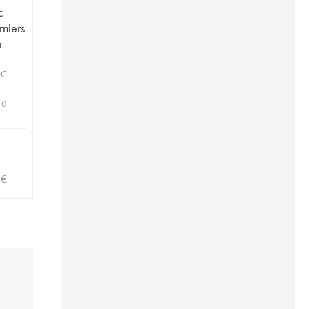
c
r
OC
 0
3
€