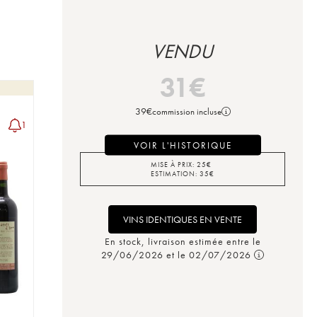
VENDU
31
€
39
€
commission incluse
1
VOIR L'HISTORIQUE
MISE À PRIX:
25
€
ESTIMATION:
35
€
VINS IDENTIQUES EN VENTE
En stock, livraison estimée entre le
29/06/2026 et le 02/07/2026