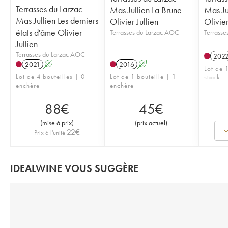
Terrasses du Larzac
Mas Jullien La Brune
Mas Ju
Mas Jullien Les derniers
Olivier Jullien
Olivier
états d'âme Olivier
Terrasses du Larzac AOC
Terrasse
Jullien
Terrasses du Larzac AOC
202
2021
A
2016
A
Lot de 1
Lot de 4 bouteilles | 0
Lot de 1 bouteille | 1
stock
enchère
enchère
88
€
45
€
(
mise à prix
)
(
prix actuel
)
22
€
Prix à l'unité
IDEALWINE VOUS SUGGÈRE