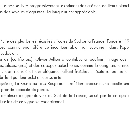
sue. Le nez se livre progressivement, exprimant des arômes de fleurs blanc
us des saveurs d'agrumes. La longueur est appréciable.
l’une des plus belles réussites viticoles du Sud de la France. Fondé en 1
posé comme une référence incontournable, non seulement dans l’appel
guedocien.
roir (certifié bio), Olivier Jullien a contribué à redéfinir l’image des 
es, silices, grès) et des cépages autochtones comme le carignan, le mou
 leur intensité et leur élégance, alliant fraîcheur méditerranéenne et 
llent par leur éclat et leur salinité. 
uières, La Brune ou Lous Rougeos — reflètent chacune une facette uni
ne grande capacité de garde.
s amateurs de grands vins du Sud de la France, salué par la critique p
naturelles de ce vignoble exceptionnel.