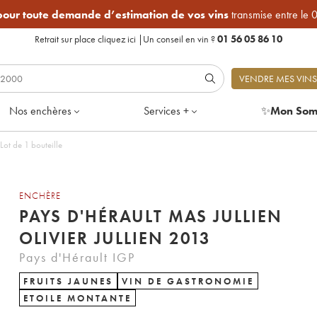
 pour toute demande d’estimation de vos vins
transmise entre le 
Retrait sur place
cliquez ici
|
Un conseil en vin ?
01 56 05 86 10
VENDRE MES VINS
Nos enchères
Services +
✨
Mon Som
 Lot de 1 bouteille
ENCHÈRE
PAYS D'HÉRAULT MAS JULLIEN
OLIVIER JULLIEN 2013
Pays d'Hérault IGP
FRUITS JAUNES
VIN DE GASTRONOMIE
ETOILE MONTANTE