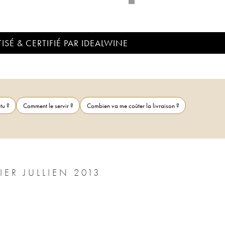
ISÉ & CERTIFIÉ PAR IDEALWINE
tu ?
Comment le servir ?
Combien va me coûter la livraison ?
IER JULLIEN 2013