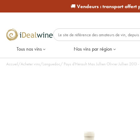
🚚
Vendeurs :
transport offert
Tous nos vins
Nos vins par région
Accueil
/
Acheter vins
/
Languedoc
/
Pays d'Hérault Mas Jullien Olivier Jullien 2013 -