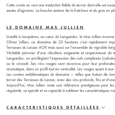
Cette cuvée se veut une traduction fidèle du terroir dont elle est is
zestes d'agrumes. La bouche amène de la fraîcheur et du gras en pl
LE DOMAINE MAS JULLIEN
Installé à Jonquières, au cœur du Languedoc, le Mas Jullien incarne 
Olivier Jullien, ce domaine de 23 hectares s’est rapidement im
Terrasses du Larzac AOP, mais aussi sur l’ensemble du vignoble lan
Véritable pionnier d’une viticulture exigeante et respectueuse du ter
Languedoc, en privilégiant l’expression des sols complexes (calcair
ou le cinsault. Ses vins rouges sont reconnus pour leur profondeur,
aromatique, dans un profil tout en verticalité. Les rouges quant à eux bri
Les cuvées emblématiques du domaine — telles que Autour de Jonq
terroir des Terrasses du Larzac, avec des vins profonds, fins et d’u
Aujourd’hui, Mas Jullien reste une référence prestigieuse pour le
régularité, sa typicité et sa capacité à sublimer les caractéristiques 
CARACTERISTIQUES DÉTAILLÉES