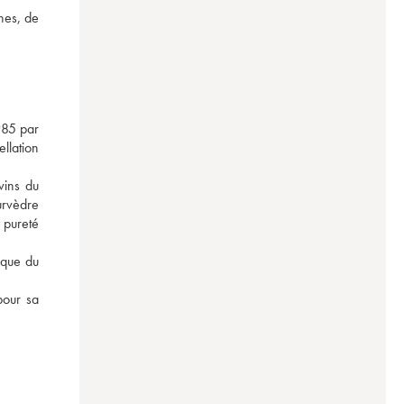
hes, de 
985 par 
lation 
vins du 
rvèdre 
pureté 
que du 
our sa 