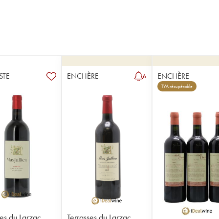
STE
ENCHÈRE
ENCHÈRE
6
TVA récupérable
ses du Larzac
Terrasses du Larzac