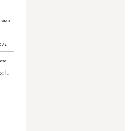
inesse
RDE
ette
oc