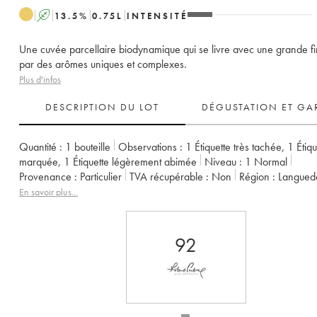
A
13.5
%
0.75
L
INTENSITÉ
Une cuvée parcellaire biodynamique qui se livre avec une grande f
par des arômes uniques et complexes.
Plus d'infos
DESCRIPTION DU LOT
DÉGUSTATION ET GA
Quantité :
1 bouteille
Observations :
1 Étiquette très tachée
,
1 Étiqu
marquée
,
1 Étiquette légèrement abimée
Niveau :
1
Normal
Provenance :
particulier
TVA récupérable :
non
Région :
Langued
Appellation :
Pays d'Hérault
Propriétaire :
Olivier Jullien
En savoir plus...
92