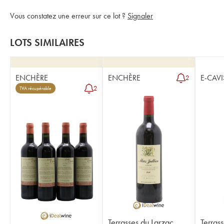
Vous constatez une erreur sur ce lot ?
Signaler
LOTS SIMILAIRES
ENCHÈRE
ENCHÈRE
E-CAVI
2
2
TVA récupérable
Terrasses du Larzac
Terras