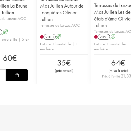
Terrasses du Larza
llien La Brune
Mas Jullien Autour de
Mas Jullien Les derniers
 Jullien
Jonquières Olivier
états d'âme Olivie
s du Larzac AOC
Jullien
Jullien
Terrasses du Larzac AOC
Terrasses du Larzac A
2
A
2013
A
2021
A
 bouteille | 5 en
Lot de 1 bouteille | 1
Lot de 3 bouteilles |
enchère
enchère
60
€
35
€
64
€
(
prix actuel
)
(
mise à prix
)
21,3
Prix à l'unité