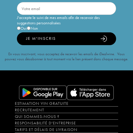
J'accepte le suivi de mes emails afin de recevoir des
suggestions personnalisées
Oui
Non
JE M'INSCRIS
En vous inscrivant, vous acceptez de recevoir les emails de iDealwine. Vous
pouvez vous désabonner à tout moment via le lien présent dans chaque message.
ESTIMATION VIN GRATUITE
RECRUTEMENT
QUI SOMMES-NOUS ?
RESPONSABILITÉ D'ENTREPRISE
TARIFS ET DÉLAIS DE LIVRAISON