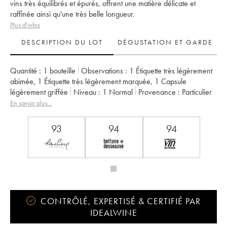
vins très équilibrés et épurés, offrent une matière délicate et
raffinée ainsi qu'une très belle longueur.
Plus d'infos
DESCRIPTION DU LOT
DÉGUSTATION ET GARDE
Quantité :
1 bouteille
Observations :
1 Étiquette très légèrement
abimée
,
1 Étiquette très légèrement marquée
,
1 Capsule
légèrement griffée
Niveau :
1
Normal
Provenance :
particulier
TVA récupérable :
non
Région :
Bordeaux
En savoir plus...
Appellation :
Sauternes
Propriétaire :
Famille Meslier
93
94
94
CONTRÔLÉ, EXPERTISÉ & CERTIFIÉ PAR
IDEALWINE