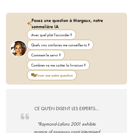
Posez une question à Margaux, notre
sommelière IA
Avec quel plat l'accorder ?
Quels vins similaires me conseilles-tu ?
Comment le servir ?
Combien va me coûter la livraison ?
Poser une autre question
CE QU'EN DISENT LES EXPERTS...
"Raymond-Lafons 2001 exhibits
aromas of espresso roast intermixed