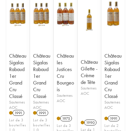
Château
Château
Château
Château
Château
Sigalas
Sigalas
les
Sigalas
Gilette -
Rabaud
Rabaud
Justices
Rabaud
Crème
1er
1er
Cru
1er
de Tête
Grand
Grand
Bourgeo
Grand
Sauternes
Cru
Cru
is
Cru
AOC
Classé
Classé
Sauternes
Classé
AOC
Sauternes
Sauternes
Sauternes
AOC
AOC
AOC
1991
1991
1975
1991
Lot de 3
Lot de 3
1990
bouteilles
bouteilles
Lot de 3
Lot de 2
Lot de 1
| 0
| 0
bouteilles
bouteilles