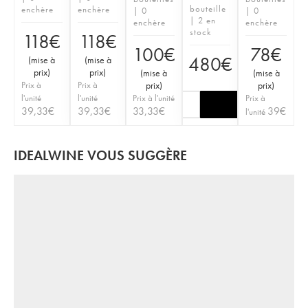
bouteille
enchère
enchère
| 0
| 0
| 2 en
enchère
enchère
stock
118
€
118
€
100
€
78
€
480
€
(
mise à
(
mise à
prix
)
prix
)
(
mise à
(
mise à
Prix à
Prix à
prix
)
prix
)
l'unité
l'unité
Prix à l'unité
Prix à
39,33
€
39,33
€
33,33
€
39
€
l'unité
IDEALWINE VOUS SUGGÈRE