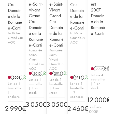
e-Saint-
e-Saint-
ent
Cru
Cru
Vivant
Vivant
2007
Domain
Domain
Grand
Grand
Domain
e de la
e de la
Cru
Cru
e de la
Romané
Romané
Domain
Domain
Romané
e-Conti
e-Conti
e de la
e de la
e-Conti
La Tâche
La Tâche
Grand Cru
Grand Cru
Romané
Romané
AOC
AOC
e-Conti
e-Conti
Romanée-
Romanée-
Saint-
Saint-
Vivant
Vivant
Grand Cru
Grand Cru
AOC
AOC
2007
T
2015
A
2015
A
Lot de 4
2008
A
1989
A
bouteilles
Lot de 1
Lot de 1
Lot de 1
Lot de 1
| 1 en
bouteille
bouteille
bouteille
bouteille
stock
| 1 en
| 1 en
| 1
| 3
stock
stock
enchère
enchères
12 000
€
3 050
€
3 050
€
2 990
€
2 460
€
Prix à l'unité
3 000
€