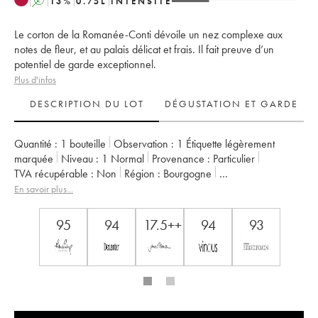
A
13
%
0.75
L
INTENSITÉ
Le corton de la Romanée-Conti dévoile un nez complexe aux
notes de fleur, et au palais délicat et frais. Il fait preuve d’un
potentiel de garde exceptionnel.
Plus d'infos
DESCRIPTION DU LOT
DÉGUSTATION ET GARDE
Quantité :
1 bouteille
Observation :
1 Étiquette légèrement
marquée
Niveau :
1
Normal
Provenance :
particulier
TVA récupérable :
non
Région :
Bourgogne
Appellation :
Corton
Classement :
Grand Cru
En savoir plus...
Propriétaire :
Domaine de la Romanée-Conti
95
94
17.5++
94
93