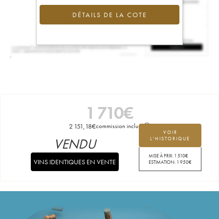
DÉTAILS DE LA COTE
1 710
€
2 151,18
€
commission incluse
VOIR
VENDU
L'HISTORIQUE
MISE À PRIX:
1 510
€
VINS IDENTIQUES EN VENTE
ESTIMATION:
1 950
€