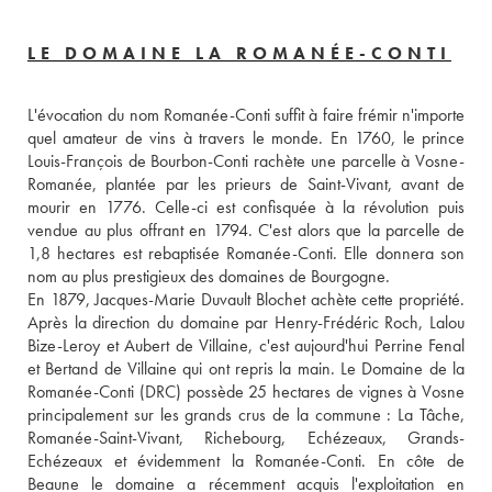
LE DOMAINE LA ROMANÉE-CONTI
L'évocation du nom Romanée-Conti suffit à faire frémir n'importe 
quel amateur de vins à travers le monde. En 1760, le prince 
Louis-François de Bourbon-Conti rachète une parcelle à Vosne-
Romanée, plantée par les prieurs de Saint-Vivant, avant de 
mourir en 1776. Celle-ci est confisquée à la révolution puis 
vendue au plus offrant en 1794. C'est alors que la parcelle de 
1,8 hectares est rebaptisée Romanée-Conti. Elle donnera son 
nom au plus prestigieux des domaines de Bourgogne.
En 1879, Jacques-Marie Duvault Blochet achète cette propriété. 
Après la direction du domaine par Henry-Frédéric Roch, Lalou 
Bize-Leroy et Aubert de Villaine, c'est aujourd'hui Perrine Fenal 
et Bertand de Villaine qui ont repris la main. Le Domaine de la 
Romanée-Conti (DRC) possède 25 hectares de vignes à Vosne 
principalement sur les grands crus de la commune : La Tâche, 
Romanée-Saint-Vivant, Richebourg, Echézeaux, Grands-
Echézeaux et évidemment la Romanée-Conti. En côte de 
Beaune le domaine a récemment acquis l'exploitation en 