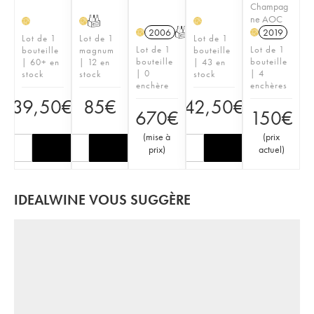
Champag
ne AOC
T
H
H
H
2006
T
2019
H
H
Lot de 1
Lot de 1
Lot de 1
Lot de 1
Lot de 1
bouteille
magnum
bouteille
bouteille
bouteille
| 60+ en
| 12 en
| 43 en
| 0
| 4
stock
stock
stock
enchère
enchères
39,50
€
85
€
42,50
€
670
€
150
€
(
mise à
(
prix
prix
)
actuel
)
IDEALWINE VOUS SUGGÈRE