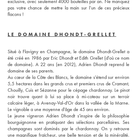
exclusive, avec seulement 4000 bouteilles par an. Ne manquez 
pas votre chance de mettre la main sur l’un de ces précieux 
flacons !
LE DOMAINE DHONDT-GRELLET
Situé à Flavigny en Champagne, le domaine Dhondt-Grellet a 
été créé en 1986 par Eric Dhondt et Edith Grellet (d'où ce nom 
de domaine). A 22 ans (en 2012), Adrien Dhondt reprend le 
domaine de ses parents. 
Au cœur de la Côte des Blancs, le domaine s'étend sur environ 
5,5 hectares dans les grands crus et premiers crus de Cramant, 
Chouilly, Cuis et Sézanne pour le cépage chardonnay. Le pinot 
noir trouve quant à lui sa place à mi-coteau sur un terroir 
calcaire léger, à Avenay-Val-d'Or dans la vallée de la Marne. 
Le vignoble a une moyenne d'âge de 45 ans environ. 
Le jeune vigneron Adrien Dhondt s'inspire de la philosophie 
bourguignonne en pratiquant des sélections parcellaires. Ses 
champagnes sont dominés par le chardonnay. On y retrouve 
une magnifique fraîcheur, une belle tension et de la minéralité. 