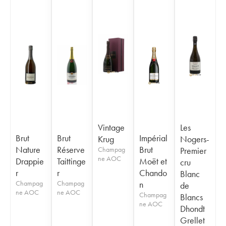
Vintage
Les
Brut
Brut
Impérial
Krug
Nogers-
Nature
Réserve
Brut
Champag
Premier
ne AOC
Drappie
Taittinge
Moët et
cru
r
r
Chando
Blanc
Champag
Champag
n
de
ne AOC
ne AOC
Champag
Blancs
ne AOC
Dhondt
Grellet