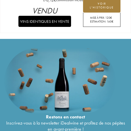
VOIR
VENDU
L'HISTORIQUE
MISE À PRIX:
120
€
VINS IDENTIQUES EN VENTE
ESTIMATION:
160
€
Restons en
contact
Inscrivez-vous à la newsletter iDealwine et profitez de nos pépites
en avant-première !