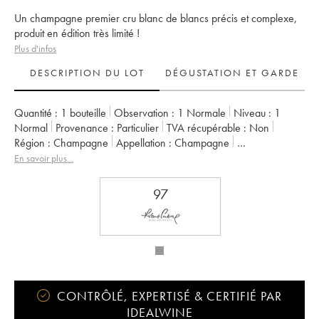
Un champagne premier cru blanc de blancs précis et complexe,
produit en édition très limité !
Plus d'infos
DESCRIPTION DU LOT
DÉGUSTATION ET GARDE
Quantité :
1 bouteille
Observation :
1 Normale
Niveau :
1
Normal
Provenance :
particulier
TVA récupérable :
non
Région :
Champagne
Appellation :
Champagne
Propriétaire :
Dhondt Grellet
En savoir plus...
97
CONTRÔLÉ, EXPERTISÉ & CERTIFIÉ PAR
IDEALWINE