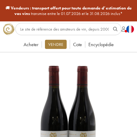
🚚
Vendeurs :
transport offert pour toute demande d’estimation de
vos vins
transmise entre le 01.07.2026 et le 31.08.2026 inclus*
Acheter
Cote
Encyclopédie
VENDRE