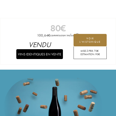
80
€
100,64
€
commission incluse
VOIR
VENDU
L'HISTORIQUE
MISE À PRIX:
70
€
VINS IDENTIQUES EN VENTE
ESTIMATION:
90
€