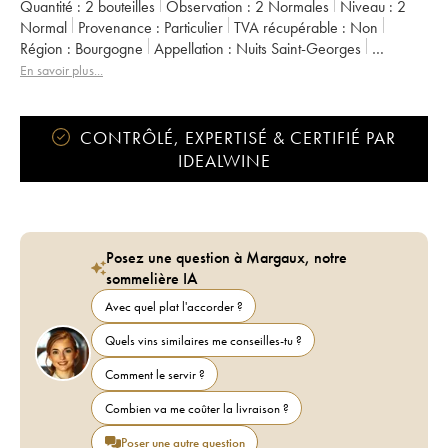
Quantité :
2 bouteilles
Observation :
2 Normales
Niveau :
2
Normal
Provenance :
particulier
TVA récupérable :
non
Région :
Bourgogne
Appellation :
Nuits Saint-Georges
Propriétaire :
Georges Noëllat
En savoir plus...
CONTRÔLÉ, EXPERTISÉ & CERTIFIÉ PAR
IDEALWINE
Posez une question à Margaux, notre
sommelière IA
Avec quel plat l'accorder ?
Quels vins similaires me conseilles-tu ?
Comment le servir ?
Combien va me coûter la livraison ?
Poser une autre question