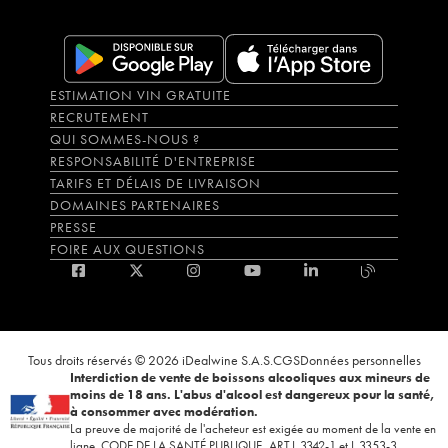
ESTIMATION VIN GRATUITE
RECRUTEMENT
QUI SOMMES-NOUS ?
RESPONSABILITÉ D'ENTREPRISE
TARIFS ET DÉLAIS DE LIVRAISON
DOMAINES PARTENAIRES
PRESSE
FOIRE AUX QUESTIONS
Tous droits réservés © 2026 iDealwine S.A.S.
CGS
Données personnelles
Interdiction de vente de boissons alcooliques aux mineurs de
moins de 18 ans. L'abus d'alcool est dangereux pour la santé,
à consommer avec modération.
La preuve de majorité de l'acheteur est exigée au moment de la vente en
ligne. CODE DE LA SANTÉ PUBLIQUE, ART.L.3342-1 et L.3353-3