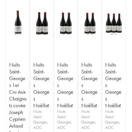
Nuits
Nuits
Nuits
Nuits
Nuits
Saint-
Saint-
Saint-
Saint-
Saint-
George
George
George
George
George
s 1er
s
s
s
s
Cru Aux
George
George
George
George
Chaigno
s
s
s
s
ts cuvée
Noëllat
Noëllat
Noëllat
Noëllat
Joseph
Nuits
Nuits
Nuits
Nuits
Saint-
Saint-
Saint-
Saint-
Cyprien
Georges
Georges
Georges
Georges
Arlaud
AOC
AOC
AOC
AOC