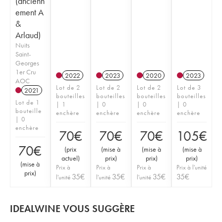
(ancienn
ement A
&
Arlaud)
Nuits
Saint-
Georges
1er Cru
2022
2023
2020
2023
AOC
Lot de 2
Lot de 2
Lot de 2
Lot de 3
2021
bouteilles
bouteilles
bouteilles
bouteilles
Lot de 1
| 1
| 0
| 0
| 0
bouteille
enchère
enchère
enchère
enchère
| 0
enchère
70
€
70
€
70
€
105
€
70
€
(
prix
(
mise à
(
mise à
(
mise à
actuel
)
prix
)
prix
)
prix
)
(
mise à
Prix à
Prix à
Prix à
Prix à l'unité
prix
)
35
€
35
€
35
€
35
€
l'unité
l'unité
l'unité
IDEALWINE VOUS SUGGÈRE