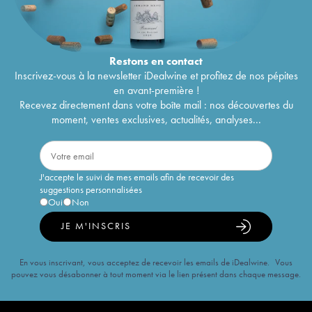
Restons en
contact
Inscrivez-vous à la newsletter iDealwine et profitez de nos pépites
en avant-première !
Recevez directement dans votre boîte mail : nos découvertes du
moment, ventes exclusives, actualités, analyses...
J'accepte le suivi de mes emails afin de recevoir des
suggestions personnalisées
Oui
Non
JE M'INSCRIS
En vous inscrivant, vous acceptez de recevoir les emails de iDealwine. Vous
pouvez vous désabonner à tout moment via le lien présent dans chaque message.