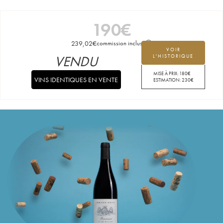
190
€
239,02
€
commission incluse
VOIR
VENDU
L'HISTORIQUE
MISE À PRIX:
180
€
VINS IDENTIQUES EN VENTE
ESTIMATION:
230
€