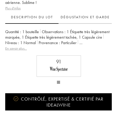
aérienne. Sublime !
Plus d'infos
DESCRIPTION DU LOT
DÉGUSTATION ET GARDE
Quantité :
1 bouteille
Observations :
1 Étiquette très légèrement
marquée
,
1 Étiquette très légèrement tachée
,
1 Capsule cire
Niveau :
1
Normal
Provenance :
particulier
TVA récupérable :
non
Région :
Vallée de la Loire
En savoir plus...
Appellation :
Sancerre
Propriétaire :
Edmond Vatan
91
CONTRÔLÉ, EXPERTISÉ & CERTIFIÉ PAR
IDEALWINE