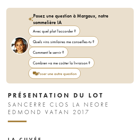
Posez une question à Margaux, notre
sommelière IA
Avec quel plat l'accorder ?
Quels vins similaires me conseilles-tu ?
Comment le servir ?
Combien va me coûter la livraison ?
Poser une autre question
PRÉSENTATION DU LOT
SANCERRE CLOS LA NEORE
EDMOND VATAN 2017
LA CUVÉE