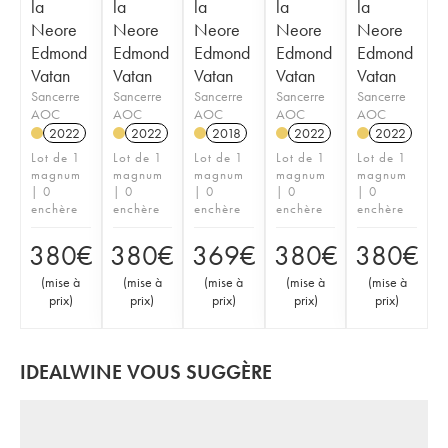
la
la
la
la
la
Neore
Neore
Neore
Neore
Neore
Edmond
Edmond
Edmond
Edmond
Edmond
Vatan
Vatan
Vatan
Vatan
Vatan
Sancerre
Sancerre
Sancerre
Sancerre
Sancerre
AOC
AOC
AOC
AOC
AOC
2022
2022
2018
2022
2022
Lot de 1
Lot de 1
Lot de 1
Lot de 1
Lot de 1
magnum
magnum
magnum
magnum
magnum
| 0
| 0
| 0
| 0
| 0
enchère
enchère
enchère
enchère
enchère
380
€
380
€
369
€
380
€
380
€
(
mise à
(
mise à
(
mise à
(
mise à
(
mise à
prix
)
prix
)
prix
)
prix
)
prix
)
IDEALWINE VOUS SUGGÈRE