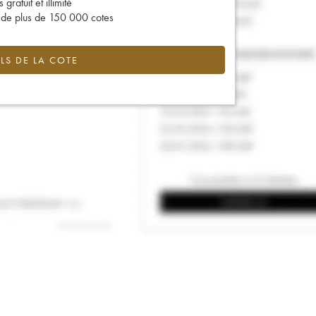
gratuit et illimité
s de plus de 150 000 cotes
LS DE LA COTE