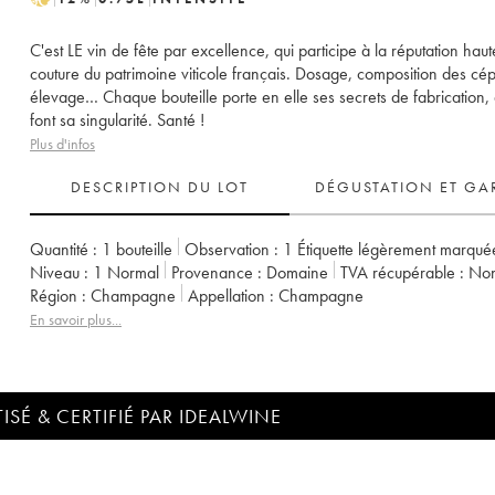
C'est LE vin de fête par excellence, qui participe à la réputation haut
couture du patrimoine viticole français. Dosage, composition des cé
élevage… Chaque bouteille porte en elle ses secrets de fabrication, 
font sa singularité. Santé !
Plus d'infos
DESCRIPTION DU LOT
DÉGUSTATION ET GA
Quantité :
1 bouteille
Observation :
1 Étiquette légèrement marqué
Niveau :
1
Normal
Provenance :
domaine
TVA récupérable :
no
Région :
Champagne
Appellation :
Champagne
En savoir plus...
ISÉ & CERTIFIÉ PAR IDEALWINE