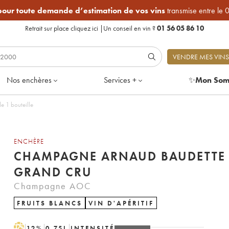
 pour toute demande d’estimation de vos vins
transmise entre le 
Retrait sur place
cliquez ici
|
Un conseil en vin ?
01 56 05 86 10
VENDRE MES VINS
Nos enchères
Services +
✨
Mon Som
e 1 bouteille
ENCHÈRE
CHAMPAGNE ARNAUD BAUDETTE
GRAND CRU
Champagne AOC
FRUITS BLANCS
VIN D'APÉRITIF
H
12
%
0.75
L
INTENSITÉ