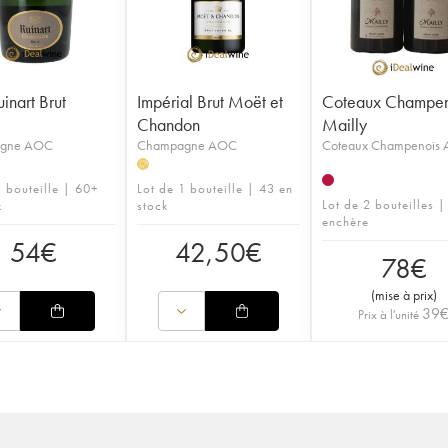
inart Brut
Impérial Brut Moët et
Coteaux Champen
Chandon
Mailly
gne AOC
Champagne AOC
Coteaux Champenois
H
1 bouteille | 60+
Lot de 1 bouteille | 43 en
Lot de 2 bouteilles |
k
stock
enchère
54
€
42,50
€
78
€
(
mise à prix
)
39
Prix à l'unité