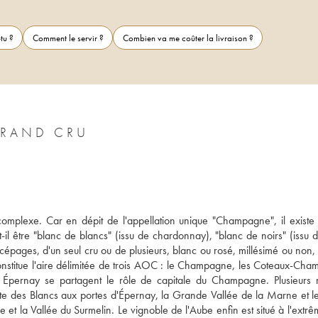
tu ?
Comment le servir ?
Combien va me coûter la livraison ?
RAND CRU
omplexe. Car en dépit de l'appellation unique "Champagne", il existe u
être "blanc de blancs" (issu de chardonnay), "blanc de noirs" (issu de
cépages, d'un seul cru ou de plusieurs, blanc ou rosé, millésimé ou non, 
onstitue l'aire délimitée de trois AOC : le Champagne, les Coteaux-Cham
 Épernay se partagent le rôle de capitale du Champagne. Plusieurs r
te des Blancs aux portes d'Épernay, la Grande Vallée de la Marne et le
 et la Vallée du Surmelin. Le vignoble de l'Aube enfin est situé à l'extr