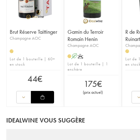
Brut Réserve Taittinger
Gamin du Terroir
R de Ru
Champagne AOC
Romain Henin
Ruinart
Champagne AOC
Champa
H
H
A
K
H
Lot de 1 bouteille | 60+
Lot de 
Lot de 1 bouteille | 1
en stock
en stoc
enchère
44
€
175
€
(
prix actuel
)
IDEALWINE VOUS SUGGÈRE