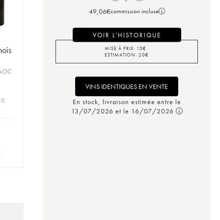
49,06
€
commission incluse
VOIR L'HISTORIQUE
ois
MISE À PRIX:
15
€
ESTIMATION:
20
€
 AOC
VINS IDENTIQUES EN VENTE
 0
En stock, livraison estimée entre le
13/07/2026 et le 16/07/2026
€