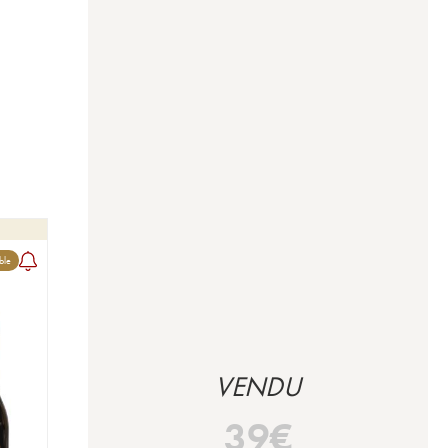
ble
VENDU
39
€