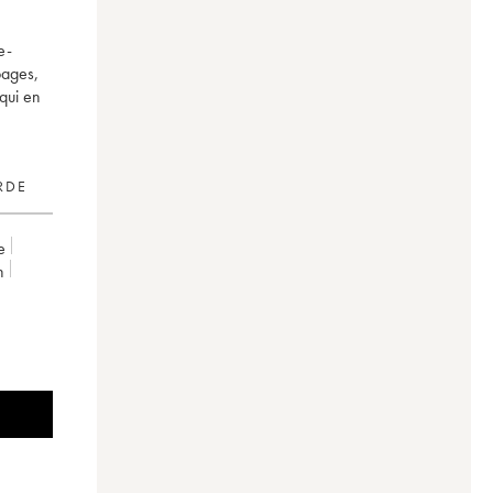
e-
pages,
qui en
RDE
e
n