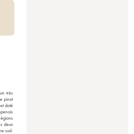
n très 
 pinot 
et doté 
penois 
égions 
s deux 
ême sud-