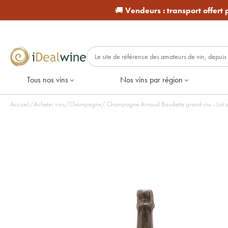
🚚
Vendeurs :
transport offert
Tous nos vins
Nos vins par région
Accueil
/
Acheter vins
/
Champagne
/
Champagne Arnaud Baudette grand cru - Lot d