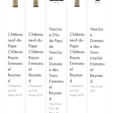
Vauclus
Vauclus
Château
Château
Château
e (Vin
e
neuf-du-
neuf-du-
neuf-du-
de Pays
Domain
Pape
Pape
Pape
de
e des
Château
Château
Château
Vauclus
Tours
Rayas
Rayas
Rayas
e)
Merlot
Emmanu
Emmanu
Emmanu
Domain
Emmanu
el
el
el
e des
el
Reynau
Reynau
Reynau
Tours
Reynau
d
d
d
Emmanu
d
Châteaun
Châteaun
Châteaun
el
Vaucluse
euf-du-
euf-du-
euf-du-
IGP
Reynau
Pape AOC
Pape AOC
Pape AOC
d
Vaucluse
(Vin de
Pays de