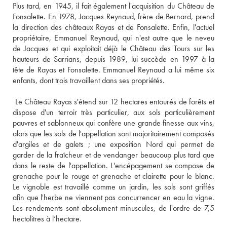
Plus tard, en 1945, il fait également l'acquisition du Château de 
Fonsalette. En 1978, Jacques Reynaud, frère de Bernard, prend 
la direction des châteaux Rayas et de Fonsalette. Enfin, l'actuel 
propriétaire, Emmanuel Reynaud, qui n'est autre que le neveu 
de Jacques et qui exploitait déjà le Château des Tours sur les 
hauteurs de Sarrians, depuis 1989, lui succède en 1997 à la 
tête de Rayas et Fonsalette. Emmanuel Reynaud a lui même six 
enfants, dont trois travaillent dans ses propriétés. 
 Le Château Rayas s'étend sur 12 hectares entourés de forêts et 
dispose d'un terroir très particulier, aux sols particulièrement 
pauvres et sablonneux qui confère une grande finesse aux vins, 
alors que les sols de l'appellation sont majoritairement composés 
d'argiles et de galets ; une exposition Nord qui permet de 
garder de la fraîcheur et de vendanger beaucoup plus tard que 
dans le reste de l'appellation. L'encépagement se compose de 
grenache pour le rouge et grenache et clairette pour le blanc. 
Le vignoble est travaillé comme un jardin, les sols sont griffés 
afin que l'herbe ne viennent pas concurrencer en eau la vigne. 
Les rendements sont absolument minuscules, de l'ordre de 7,5 
hectolitres à l’hectare. 