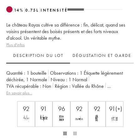
14
%
0.75
L
INTENSITÉ
Le château Rayas cultive sa différence : fin, délicat, quand ses
voisins présentent des boisés présents et des forts niveaux
d'alcool. Un véritable mythe.
Plus d'infos
DESCRIPTION DU LOT
DÉGUSTATION ET GARDE
Quantité :
1 bouteille
Observations :
1 Étiquette légèrement
déchirée
,
1 Normale
Niveau :
1
Normal
TVA récupérable :
non
Région :
Vallée du Rhône
Appellation :
Châteauneuf-du-Pape
En savoir plus...
Propriétaire :
Emmanuel Reynaud
92
91
96
92
92
91(+)