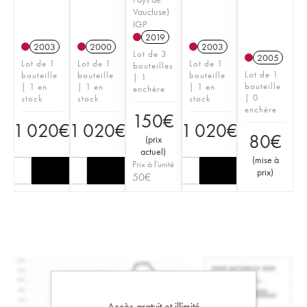
Vaucluse)
IGP
2019
2003
2000
2003
Lot de 3
2005
Lot de 1
Lot de 1
Lot de 1
bouteilles
Lot de 1
bouteille
bouteille
bouteille
| 1
bouteille
| 1 en
| 1 en
| 1 en
enchère
| 0
stock
stock
stock
enchère
150
€
1 020
€
1 020
€
1 020
€
80
€
(
prix
actuel
)
(
mise à
Prix à l'unité
prix
)
50
€
Accès gratuit et illimité