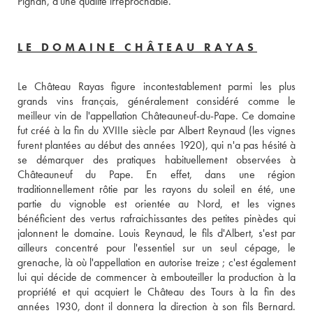
Pignan, d'une qualité irréprochable.
LE DOMAINE CHÂTEAU RAYAS
Le Château Rayas figure incontestablement parmi les plus 
grands vins français, généralement considéré comme le 
meilleur vin de l'appellation Châteauneuf-du-Pape. Ce domaine 
fut créé à la fin du XVIIIe siècle par Albert Reynaud (les vignes 
furent plantées au début des années 1920), qui n'a pas hésité à 
se démarquer des pratiques habituellement observées à 
Châteauneuf du Pape. En effet, dans une région 
traditionnellement rôtie par les rayons du soleil en été, une 
partie du vignoble est orientée au Nord, et les vignes 
bénéficient des vertus rafraichissantes des petites pinèdes qui 
jalonnent le domaine. Louis Reynaud, le fils d'Albert, s'est par 
ailleurs concentré pour l'essentiel sur un seul cépage, le 
grenache, là où l'appellation en autorise treize ; c'est également 
lui qui décide de commencer à embouteiller la production à la 
propriété et qui acquiert le Château des Tours à la fin des 
années 1930, dont il donnera la direction à son fils Bernard. 