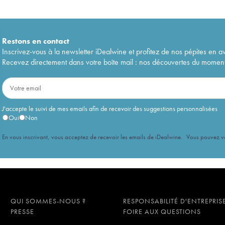
Restons en
contact
Inscrivez-vous à la newsletter iDealwine et profitez de nos pépites en a
Recevez directement dans votre boîte mail : nos découvertes du moment, 
J'accepte le suivi de mes emails afin de recevoir des suggestions personnalisées
Oui
Non
En vous inscrivant, vous acceptez de recevoir les emails de iDealwine. Vous pouvez 
QUI SOMMES-NOUS ?
RESPONSABILITÉ D'ENTREPRIS
PRESSE
FOIRE AUX QUESTIONS