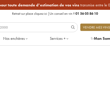
 pour toute demande d’estimation de vos vins
transmise entre le 
Retrait sur place
cliquez ici
|
Un conseil en vin ?
01 56 05 86 10
VENDRE MES VINS
Nos enchères
Services +
✨
Mon Som