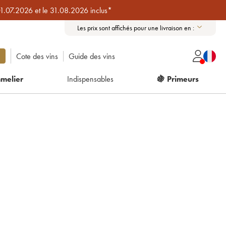
01.07.2026 et le 31.08.2026 inclus*
Les prix sont affichés pour une livraison en :
Cote des vins
Guide des vins
melier
Indispensables
🍇 Primeurs