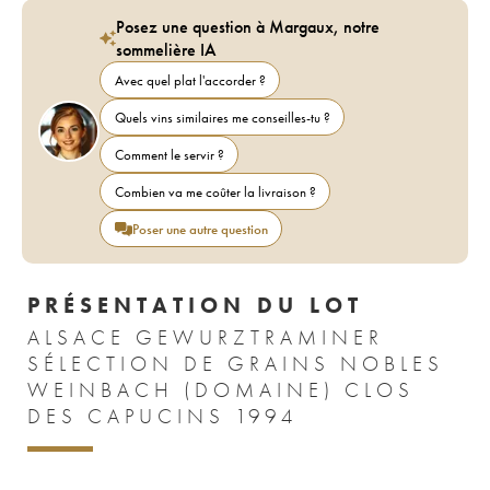
Posez une question à Margaux, notre
sommelière IA
Avec quel plat l'accorder ?
Quels vins similaires me conseilles-tu ?
Comment le servir ?
Combien va me coûter la livraison ?
Poser une autre question
PRÉSENTATION DU LOT
ALSACE GEWURZTRAMINER
SÉLECTION DE GRAINS NOBLES
WEINBACH (DOMAINE) CLOS
DES CAPUCINS 1994