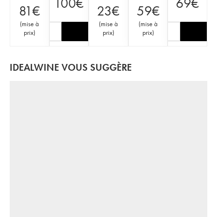
100
€
69
€
81
€
23
€
59
€
(
mise à
(
mise à
(
mise à
prix
)
prix
)
prix
)
IDEALWINE VOUS SUGGÈRE