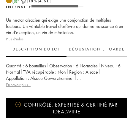
A
T
13
%
4.5
L
INTENSITÉ
Un nectar alsacien qui exige une conjonction de multiples
facteurs. Un véritable travail d’orfèvre qui donne naissance à un
vin d’exception, un vin de méditation.
Plus d'infos
DESCRIPTION DU LOT
DÉGUSTATION ET GARDE
Quantité :
6 bouteilles
Observation :
6 Normales
Niveau :
6
Normal
TVA récupérable :
non
Région :
Alsace
Appellation :
Alsace Gewurztraminer
Propriétaire :
Weinbach (Domaine)
En savoir plus...
CONTRÔLÉ, EXPERTISÉ & CERTIFIÉ PAR
IDEALWINE