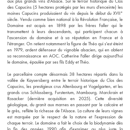
aux plus grands vins d'Alsace. Sur le terroir historique du Clos 
des Capucins (5 hectares protégés par les murs d'enceinte) les 
moines Capucins produisaient du vin depuis le début du XVII° 
siècle. Vendu comme bien national à la Révolution Française, le 
Domaine est acquis en 1898 par les frères Faller qui le 
transmettent à leurs descendants, qui participent chacun à 
l'ascension du domaine et à sa réputation en France et à 
l'étranger. On retient notamment la figure de Théo qui s'est éteint 
en 1979, ardent défenseur du vignoble alsacien, qui en obtient 
sa reconnaissance en AOC. Catherine Faller dirige aujourd'hui 
le domaine, épaulée par ses fils Eddy et Théo. 
Le parcellaire compte désormais 38 hectares répartis dans la 
vallée de Kaysersberg entre le terroir historique du Clos des 
Capucins, les prestigieux crus Altenbourg et Vogelgarten, et les 
grands crus Schlossberg, Furstentum, Mambourg, Marckrain et 
Rosacker (dernière acquisition en 2025). Cette diversité 
géologique, du granit aux marnes en passant par le calcaire et 
le grès, reflète la richesse de l'Alsace. La culture de leurs vignes 
est marquée par le respect de la nature et l'expression de 
chaque terroir. Le domaine a fait le choix de la biodynamie dès 
la fin des années 1990 afin d'exprimer au plus juste la 