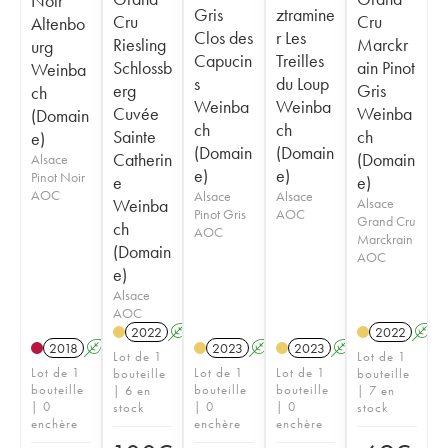
Noir
Gris
ztramine
Cru
Cru
Altenbo
Clos des
r Les
Riesling
Marckr
urg
Capucin
Treilles
Schlossb
ain Pinot
Weinba
s
du Loup
erg
Gris
ch
Weinba
Weinba
Cuvée
Weinba
(Domain
ch
ch
Sainte
ch
e)
(Domain
(Domain
Catherin
(Domain
Alsace
e)
e)
Pinot Noir
e
e)
AOC
Alsace
Alsace
Weinba
Alsace
Pinot Gris
AOC
Grand Cru
ch
AOC
Marckrain
(Domain
AOC
e)
Alsace
AOC
2022
A
2022
A
2018
A
2023
A
2023
A
Lot de 1
Lot de 1
Lot de 1
Lot de 1
Lot de 1
bouteille
bouteille
bouteille
bouteille
bouteille
| 6 en
| 7 en
| 0
| 0
| 0
stock
stock
enchère
enchère
enchère