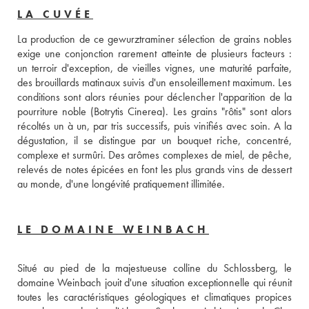
LA CUVÉE
La production de ce gewurztraminer sélection de grains nobles 
exige une conjonction rarement atteinte de plusieurs facteurs : 
un terroir d'exception, de vieilles vignes, une maturité parfaite, 
des brouillards matinaux suivis d'un ensoleillement maximum. Les 
conditions sont alors réunies pour déclencher l'apparition de la 
pourriture noble (Botrytis Cinerea). Les grains "rôtis" sont alors 
récoltés un à un, par tris successifs, puis vinifiés avec soin. A la 
dégustation, il se distingue par un bouquet riche, concentré, 
complexe et surmûri. Des arômes complexes de miel, de pêche, 
relevés de notes épicées en font les plus grands vins de dessert 
au monde, d'une longévité pratiquement illimitée.
LE DOMAINE WEINBACH
Situé au pied de la majestueuse colline du Schlossberg, le 
domaine Weinbach jouit d'une situation exceptionnelle qui réunit 
toutes les caractéristiques géologiques et climatiques propices 