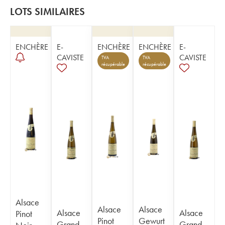
LOTS SIMILAIRES
ENCHÈRE
E-
ENCHÈRE
ENCHÈRE
E-
CAVISTE
CAVISTE
TVA
TVA
récupérable
récupérable
Alsace
Alsace
Alsace
Alsace
Alsace
Pinot
Pinot
Gewurt
Grand
Grand