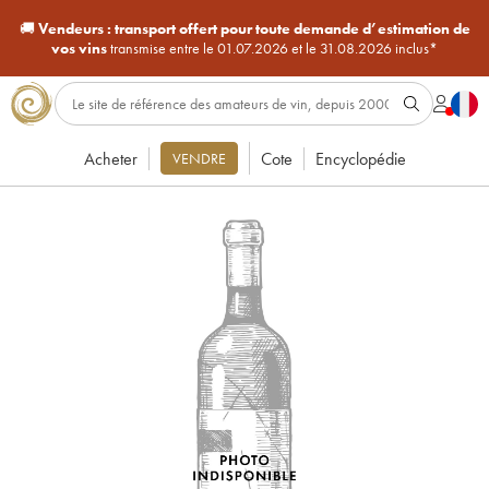
🚚
Vendeurs :
transport offert pour toute demande d’estimation de
vos vins
transmise entre le 01.07.2026 et le 31.08.2026 inclus*
Acheter
Cote
Encyclopédie
VENDRE