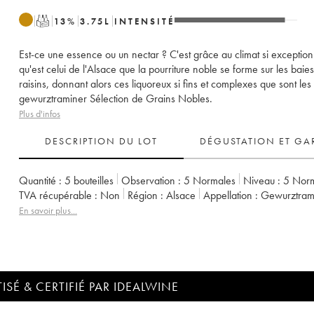
T
13
%
3.75
L
INTENSITÉ
Est-ce une essence ou un nectar ? C'est grâce au climat si exception
qu'est celui de l'Alsace que la pourriture noble se forme sur les baie
raisins, donnant alors ces liquoreux si fins et complexes que sont les
gewurztraminer Sélection de Grains Nobles.
Plus d'infos
DESCRIPTION DU LOT
DÉGUSTATION ET GA
Quantité :
5 bouteilles
Observation :
5 Normales
Niveau :
5
Nor
TVA récupérable :
non
Région :
Alsace
Appellation :
Gewurztram
En savoir plus...
ISÉ & CERTIFIÉ PAR IDEALWINE