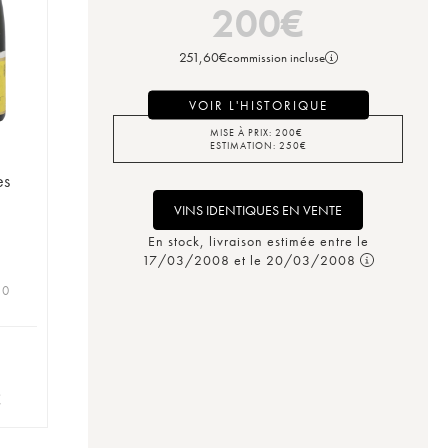
200
€
251,60
€
commission incluse
VOIR L'HISTORIQUE
MISE À PRIX:
200
€
ESTIMATION:
250
€
es
VINS IDENTIQUES EN VENTE
En stock, livraison estimée entre le
17/03/2008 et le 20/03/2008
 0
€