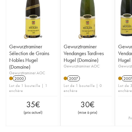
Gewurztraminer
Gewurztraminer
Gewur
Sélection de Grains
Vendanges Tardives
Vendan
Nobles Hugel
Hugel (Domaine)
Hugel 
(Domaine)
Gewurztraminer AOC
Gewurz
Gewurztraminer AOC
2000
2007
200
Lot de 1 bouteille | 1
Lot de 1 bouteille | 0
Lot de 3
enchère
enchère
enchère
35
€
30
€
(
prix actuel
)
(
mise à prix
)
Pr