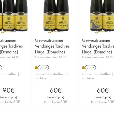
ztraminer
Gewurztraminer
Gewurztraminer
ges Tardives
Vendanges Tardives
Vendanges Tardiv
(Domaine)
Hugel (Domaine)
Hugel (Domaine)
traminer AOC
Gewurztraminer AOC
Gewurztraminer AOC
7
2007
2007
 bouteilles | 0
Lot de 2 bouteilles | 0
Lot de 2 bouteilles |
enchère
enchère
90
€
60
€
60
€
(
mise à prix
)
(
mise à prix
)
(
mise à prix
)
30
€
30
€
30
ix à l'unité
Prix à l'unité
Prix à l'unité