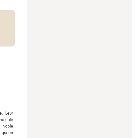
. Leur 
aturité 
 noble 
 qui en 