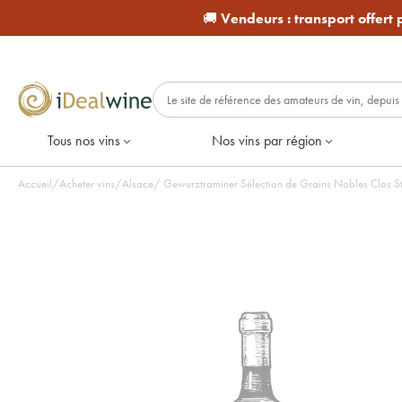
🚚
Vendeurs :
transport offert
Tous nos vins
Nos vins par région
Accueil
/
Acheter vins
/
Alsace
/
Gewurztraminer Sélection de Grains Nobles Clos St 