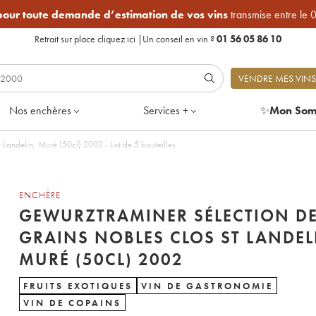
 pour toute demande d’estimation de vos vins
transmise entre le 
Retrait sur place
cliquez ici
|
Un conseil en vin ?
01 56 05 86 10
VENDRE MES VINS
Nos enchères
Services +
✨
Mon Som
Landelin, Muré (50cl) 2002 - Lot de 5 bouteilles
ENCHÈRE
GEWURZTRAMINER SÉLECTION D
GRAINS NOBLES CLOS ST LANDEL
MURÉ (50CL) 2002
FRUITS EXOTIQUES
VIN DE GASTRONOMIE
VIN DE COPAINS