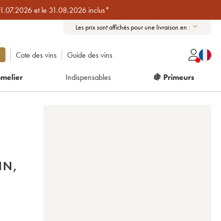
01.07.2026 et le 31.08.2026 inclus*
Les prix sont affichés pour une livraison en :
Cote des vins
Guide des vins
melier
Indispensables
🍇 Primeurs
E
IN,