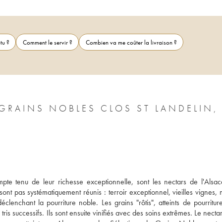
tu ?
Comment le servir ?
Combien va me coûter la livraison ?
GRAINS NOBLES CLOS ST LANDELIN,
e tenu de leur richesse exceptionnelle, sont les nectars de l'Alsace
ont pas systématiquement réunis : terroir exceptionnel, vieilles vignes, m
clenchant la pourriture noble. Les grains "rôtis", atteints de pourriture
ris successifs. Ils sont ensuite vinifiés avec des soins extrêmes. Le nectar