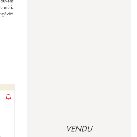
ouvent 
rmûri. 
gévité 
VENDU