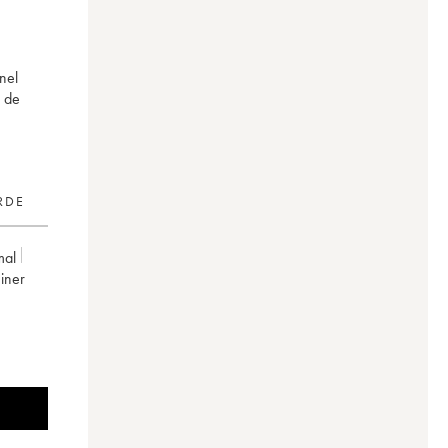
nel
s de
RDE
mal
iner