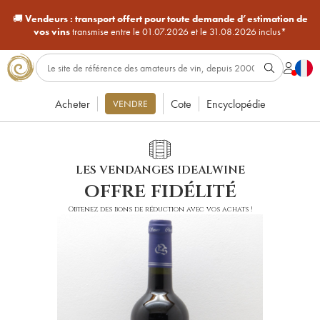
🚚
Vendeurs :
transport offert pour toute demande d’estimation de
vos vins
transmise entre le 01.07.2026 et le 31.08.2026 inclus*
Acheter
Cote
Encyclopédie
VENDRE
LES VENDANGES IDEALWINE
offre fidélité
Obtenez des bons de réduction avec vos achats !