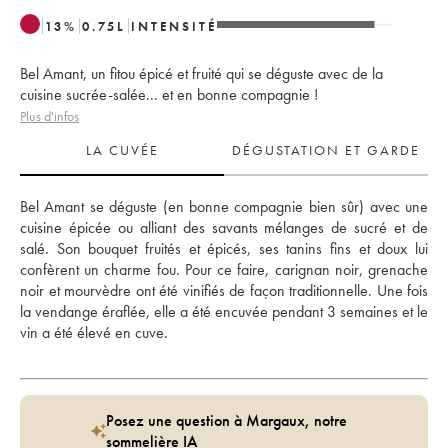
13
%
0.75
L
INTENSITÉ
Bel Amant, un fitou épicé et fruité qui se déguste avec de la
cuisine sucrée-salée... et en bonne compagnie !
Plus d'infos
LA CUVÉE
DÉGUSTATION ET GARDE
Bel Amant se déguste (en bonne compagnie bien sûr) avec une 
cuisine épicée ou alliant des savants mélanges de sucré et de 
salé. Son bouquet fruités et épicés, ses tanins fins et doux lui 
confèrent un charme fou. Pour ce faire, carignan noir, grenache 
noir et mourvèdre ont été vinifiés de façon traditionnelle. Une fois 
la vendange éraflée, elle a été encuvée pendant 3 semaines et le 
vin a été élevé en cuve.
Posez une question à Margaux, notre
sommelière IA