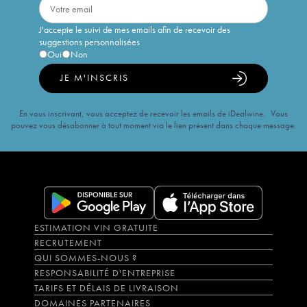
J'accepte le suivi de mes emails afin de recevoir des
suggestions personnalisées
Oui
Non
JE M'INSCRIS
En vous inscrivant, vous acceptez de recevoir les emails de iDealwine. Vous
pouvez vous désabonner à tout moment via le lien présent dans chaque message.
ESTIMATION VIN GRATUITE
RECRUTEMENT
QUI SOMMES-NOUS ?
RESPONSABILITÉ D'ENTREPRISE
TARIFS ET DÉLAIS DE LIVRAISON
DOMAINES PARTENAIRES