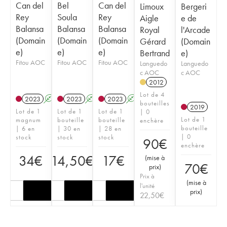
Can del
Bel
Can del
Limoux
Bergeri
Rey
Soula
Rey
Aigle
e de
Balansa
Balansa
Balansa
Royal
l'Arcade
(Domain
(Domain
(Domain
Gérard
(Domain
e)
e)
e)
Bertrand
e)
Fitou AOC
Fitou AOC
Fitou AOC
Languedo
Languedo
c AOC
c AOC
2012
Lot de 4
2023
A
2023
A
K
2023
A
bouteilles
2019
Lot de 1
Lot de 1
Lot de 1
| 0
Lot de 1
magnum
bouteille
bouteille
enchère
bouteille
| 6 en
| 30 en
| 28 en
| 0
stock
stock
stock
90
€
enchère
34
€
14,50
€
17
€
(
mise à
70
€
prix
)
Prix à
(
mise à
l'unité
prix
)
22,50
€